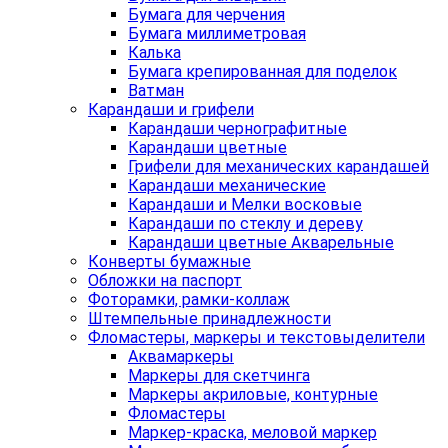
Бумага для черчения
Бумага миллиметровая
Калька
Бумага крепированная для поделок
Ватман
Карандаши и грифели
Карандаши чернографитные
Карандаши цветные
Грифели для механических карандашей
Карандаши механические
Карандаши и Мелки восковые
Карандаши по стеклу и дереву
Карандаши цветные Акварельные
Конверты бумажные
Обложки на паспорт
Фоторамки, рамки-коллаж
Штемпельные принадлежности
Фломастеры, маркеры и текстовыделители
Аквамаркеры
Маркеры для скетчинга
Маркеры акриловые, контурные
Фломастеры
Маркер-краска, меловой маркер