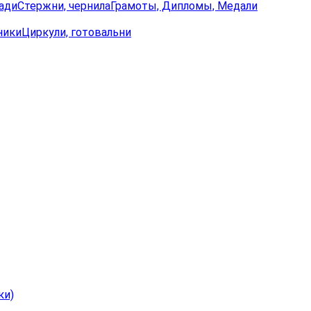
ади
Стержни, чернила
Грамоты, Дипломы, Медали
ники
Циркули, готовальни
ки)