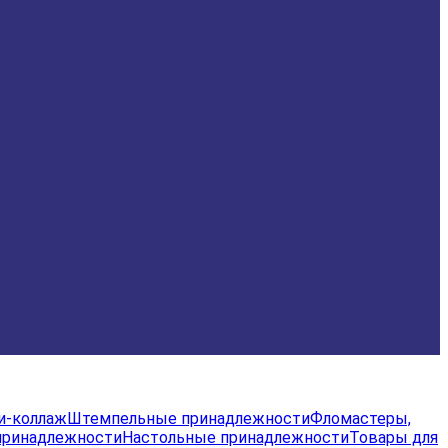
и-коллаж
Штемпельные принадлежности
Фломастеры,
принадлежности
Настольные принадлежности
Товары для