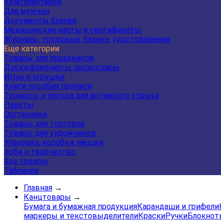
Кожгалантерея
Для мужчин
Документы бланки
Медицинские карты и сертификаты
Журналы, трудовые, бланки, удостоверения
Еще категории
Товары для праздников
Доски,флипчарты, аксессуары
Игры и игрушки
Книги пособия прописи
Термосы и посуда для активного отдыха
Пакеты
Оргтехника
Товары для торговли
Товары для художников
Упаковка, коробки, мешки
Хоби и творчество
Хоз товары
Таблички
Главная
→
Канцтовары
→
Бумага и бумажная продукция
Карандаши и грифели
маркеры и текстовыделители
Краски
Ручки
Блокнот