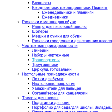
Блокноты
Ежедневники, еженедельники, Планинг
Еженедельники и планинги
Ежедневники
Рюкзаки и мешки для обуви
Ранцы для начальной школы
Шоперы
Мешки и сумки для обуви
Рюкзаки городские и для старших класс
Чертежные принадлежности
Линейки
Наборы чертежные
Транспортиры
Треугольники
Циркули, готовальни
Настольные принадлежности
Лотки для бумаг
Настольные покрытия
Увлажнители для пальцев
Органайзеры для канцелярии
Товары для школы
Подставки для книг
Портфолио для сада/для школы, Вклады