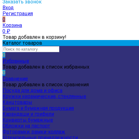
Заказать звонок
Вход
Регистрация
0
Корзина
0
₽
Товар добавлен в корзину!
Каталог товаров
0
Избранные
Товар добавлен в список избранных
0
Сравнение
Товар добавлен в список сравнения
Посуда для дома и офиса
Кружки керамические, стеклянные
Канцтовары
Бумага и бумажная продукция
Карандаши и грифели
Конверты бумажные
Обложки на паспорт
Фоторамки, рамки-коллаж
Штемпельные принадлежности