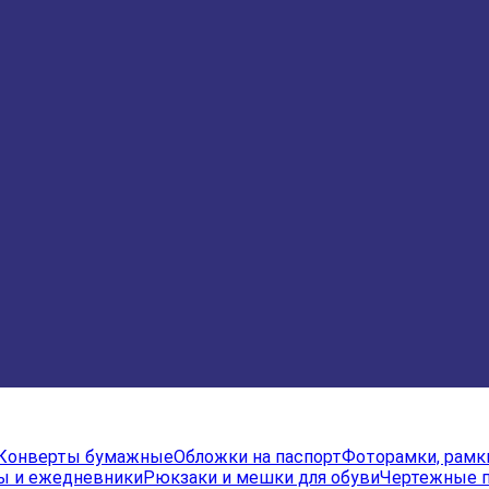
Конверты бумажные
Обложки на паспорт
Фоторамки, рамк
ы и ежедневники
Рюкзаки и мешки для обуви
Чертежные 