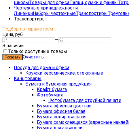
школы
Товары для офиса
Папки, сумки и файлы
Тетр
Чертежные принадлежности
→
Линейки
Наборы чертежные
Транспортиры
Треуголь
Транспортиры
Подбор по параметрам
Цена,
руб.
—
В наличии
Только доступные товары
Очистить
Посуда для дома и офиса
Кружки керамические, стеклянные
Канцтовары
Бумага и бумажная продукция
Крафт бумага
Фотобумага
Фотобумага для струйной печати
Бумага офисная цветная
Бумага офисная белая
Бумага копировальная
Бумага самоклеящаяся (адресные наклей
Бумага для акварели