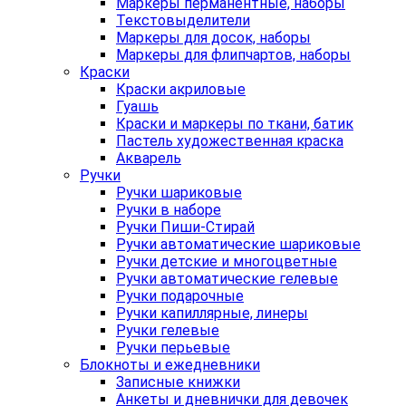
Маркеры перманентные, наборы
Текстовыделители
Маркеры для досок, наборы
Маркеры для флипчартов, наборы
Краски
Краски акриловые
Гуашь
Краски и маркеры по ткани, батик
Пастель художественная краска
Акварель
Ручки
Ручки шариковые
Ручки в наборе
Ручки Пиши-Стирай
Ручки автоматические шариковые
Ручки детские и многоцветные
Ручки автоматические гелевые
Ручки подарочные
Ручки капиллярные, линеры
Ручки гелевые
Ручки перьевые
Блокноты и ежедневники
Записные книжки
Анкеты и дневнички для девочек