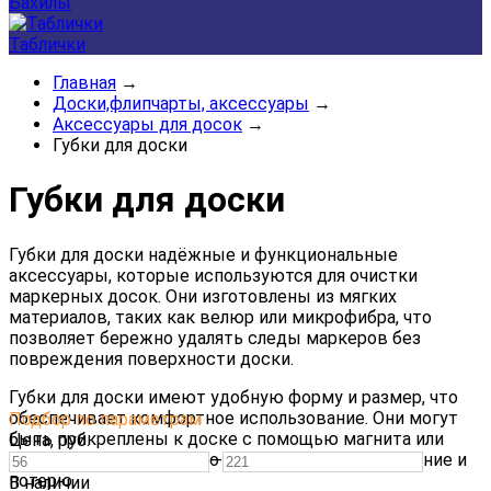
Бахилы
Таблички
Главная
→
Доски,флипчарты, аксессуары
→
Аксессуары для досок
→
Губки для доски
Губки для доски
Губки
для
доски
надёжные
и
функциональные
аксессуары,
которые
используются
для
очистки
маркерных
досок.
Они
изготовлены
из
мягких
материалов,
таких
как
велюр
или
микрофибра,
что
позволяет
бережно
удалять
следы
маркеров
без
повреждения
поверхности
доски.
Губки
для
доски
имеют
удобную
форму
и
размер,
что
обеспечивает
комфортное
использование.
Они
могут
Подбор по параметрам
быть
прикреплены
к
доске
с
помощью
магнита
или
Цена,
руб.
специальной
клипсы,
что
предотвращает
их
падение
и
—
потерю.
В наличии