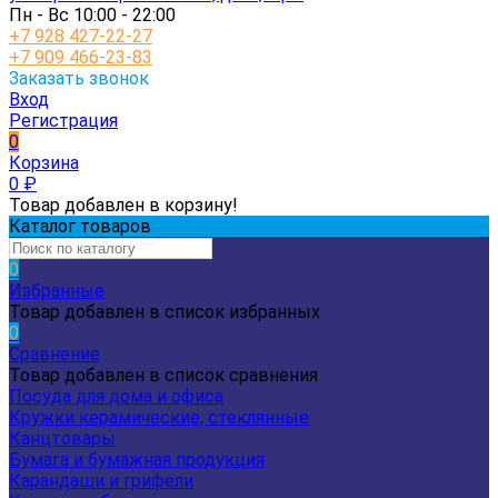
Пн - Вс 10:00 - 22:00
+7 928 427-22-27
+7 909 466-23-83
Заказать звонок
Вход
Регистрация
0
Корзина
0
₽
Товар добавлен в корзину!
Каталог товаров
0
Избранные
Товар добавлен в список избранных
0
Сравнение
Товар добавлен в список сравнения
Посуда для дома и офиса
Кружки керамические, стеклянные
Канцтовары
Бумага и бумажная продукция
Карандаши и грифели