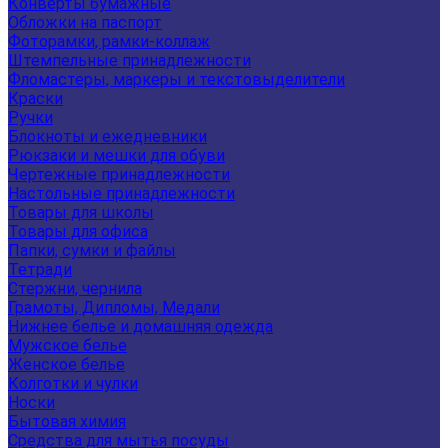
Конверты бумажные
Обложки на паспорт
Фоторамки, рамки-коллаж
Штемпельные принадлежности
Фломастеры, маркеры и текстовыделители
Краски
Ручки
Блокноты и ежедневники
Рюкзаки и мешки для обуви
Чертежные принадлежности
Настольные принадлежности
Товары для школы
Товары для офиса
Папки, сумки и файлы
Тетради
Стержни, чернила
Грамоты, Дипломы, Медали
Нижнее белье и домашняя одежда
Мужское белье
Женское белье
Колготки и чулки
Носки
Бытовая химия
Средства для мытья посуды