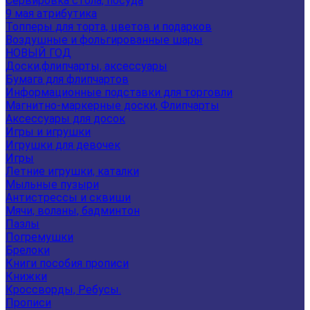
Сервировка стола, посуда
9 мая атрибутика
Топперы для торта, цветов и подарков
Воздушные и фольгированные шары
НОВЫЙ ГОД
Доски,флипчарты, аксессуары
Бумага для флипчартов
Информационные подставки для торговли
Магнитно-маркерные доски, Флипчарты
Аксессуары для досок
Игры и игрушки
Игрушки для девочек
Игры
Летние игрушки, каталки
Мыльные пузыри
Антистрессы и сквиши
Мячи, воланы, бадминтон
Пазлы
Погремушки
Брелоки
Книги пособия прописи
Книжки
Кроссворды, Ребусы.
Прописи