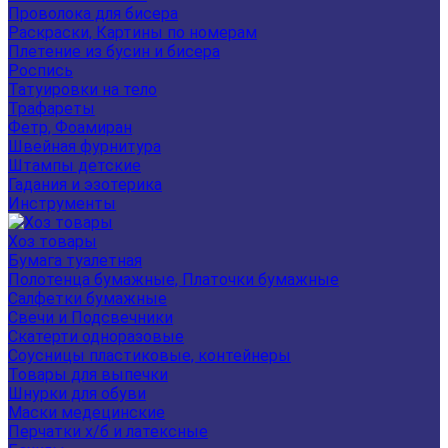
Проволока для бисера
Раскраски, Картины по номерам
Плетение из бусин и бисера
Роспись
Татуировки на тело
Трафареты
Фетр, Фоамиран
Швейная фурнитура
Штампы детские
Гадания и эзотерика
Инструменты
Хоз товары
Бумага туалетная
Полотенца бумажные, Платочки бумажные
Салфетки бумажные
Свечи и Подсвечники
Скатерти одноразовые
Соусницы пластиковые, контейнеры
Товары для выпечки
Шнурки для обуви
Маски медецинские
Перчатки х/б и латексные