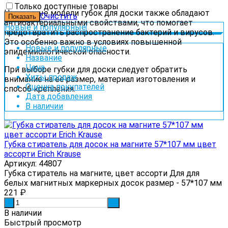
Только доступные товары
Некоторые
модели
губок
для
доски
также
обладают
Очистить
антибактериальными
свойствами,
что
помогает
Новые и популярные
предотвратить
распространение
бактерий
и
вирусов.
Это
особенно
важно
в
условиях
повышенной
Новые и популярные
эпидемиологической
опасности.
Название
Цена
При
выборе
губки
для
доски
следует
обратить
Хиты продаж
внимание
на
её
размер,
материал
изготовления
и
Оценка покупателей
способ
крепления.
Дата добавления
В наличии
Губка стиратель для досок на магните 57*107 мм цвет
ассорти Erich Krause
Артикул: 44807
Губка стиратель на магните, цвет ассорти Для для
белых магнитных маркерных досок размер - 57*107 мм
221
₽
-
+
В наличии
Быстрый просмотр