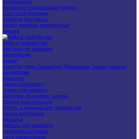
Контейнеры
Воздушно-пузырьковая плёнка
Джутовая веревка
Коробки почтовые
Крафт коробки, подарочные
Мешки
Хоби и творчество
Картины по номерам
Аппликации
Бисер
Блестки, гели, Прищепки, Проволока, Глазки, носики
Выжигание
Гравюры
Декор Пенопласт
Декор для поделок
Декупаж, кракелюр, поталь
Краски пальчиковые
Ленты и резинка для творчества
Леска для бисера
Мозайка
Наборы для квилинга
Наклейки и Стразы
Нить силиконовая