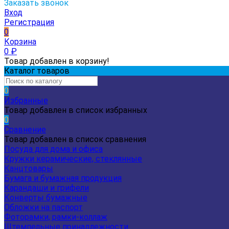
Заказать звонок
Вход
Регистрация
0
Корзина
0
₽
Товар добавлен в корзину!
Каталог товаров
0
Избранные
Товар добавлен в список избранных
0
Сравнение
Товар добавлен в список сравнения
Посуда для дома и офиса
Кружки керамические, стеклянные
Канцтовары
Бумага и бумажная продукция
Карандаши и грифели
Конверты бумажные
Обложки на паспорт
Фоторамки, рамки-коллаж
Штемпельные принадлежности