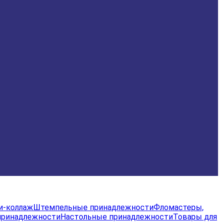
и-коллаж
Штемпельные принадлежности
Фломастеры,
принадлежности
Настольные принадлежности
Товары для