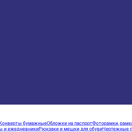
Конверты бумажные
Обложки на паспорт
Фоторамки, рамк
ы и ежедневники
Рюкзаки и мешки для обуви
Чертежные 