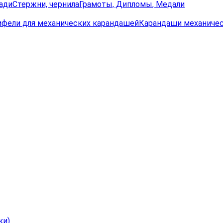
ади
Стержни, чернила
Грамоты, Дипломы, Медали
ифели для механических карандашей
Карандаши механиче
ки)