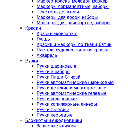
Маркер-краска, меловой маркер
Маркеры перманентные, наборы
Текстовыделители
Маркеры для досок, наборы
Маркеры для флипчартов, наборы
Краски
Краски акриловые
Гуашь
Краски и маркеры по ткани, батик
Пастель художественная краска
Акварель
Ручки
Ручки шариковые
Ручки в наборе
Ручки Пиши-Стирай
Ручки автоматические шариковые
Ручки детские и многоцветные
Ручки автоматические гелевые
Ручки подарочные
Ручки капиллярные, линеры
Ручки гелевые
Ручки перьевые
Блокноты и ежедневники
Записные книжки