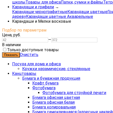
школы
Товары для офиса
Папки, сумки и файлы
Тетр
Карандаши и грифели
→
Карандаши чернографитные
Карандаши цветные
Гр
дереву
Карандаши цветные Акварельные
Карандаши и Мелки восковые
Подбор по параметрам
Цена,
руб.
—
В наличии
Только доступные товары
Очистить
Посуда для дома и офиса
Кружки керамические, стеклянные
Канцтовары
Бумага и бумажная продукция
Крафт бумага
Фотобумага
Фотобумага для струйной печати
Бумага офисная цветная
Бумага офисная белая
Бумага копировальная
Бумага самоклеящаяся (адресные наклей