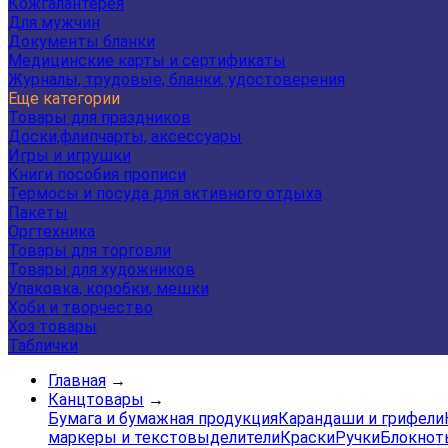
Кожгалантерея
Для мужчин
Документы бланки
Медицинские карты и сертификаты
Журналы, трудовые, бланки, удостоверения
Еще категории
Товары для праздников
Доски,флипчарты, аксессуары
Игры и игрушки
Книги пособия прописи
Термосы и посуда для активного отдыха
Пакеты
Оргтехника
Товары для торговли
Товары для художников
Упаковка, коробки, мешки
Хоби и творчество
Хоз товары
Таблички
Главная
→
Канцтовары
→
Бумага и бумажная продукция
Карандаши и грифели
маркеры и текстовыделители
Краски
Ручки
Блокнот