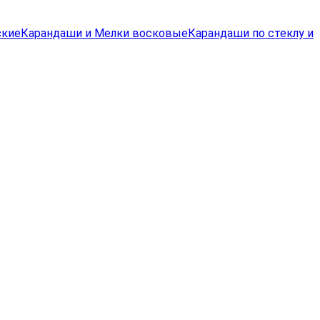
ские
Карандаши и Мелки восковые
Карандаши по стеклу и