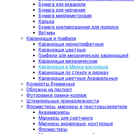
Бумага для акварели
Бумага для черчения
Бумага миллиметровая
Калька
Бумага крепированная для поделок
Ватман
Карандаши и грифели
Карандаши чернографитные
Карандаши цветные
Грифели для механических карандашей
Карандаши механические
Карандаши и Мелки восковые
Карандаши по стеклу и дереву
Карандаши цветные Акварельные
Конверты бумажные
Обложки на паспорт
Фоторамки, рамки-коллаж
Штемпельные принадлежности
Фломастеры, маркеры и текстовыделители
Аквамаркеры
Маркеры для скетчинга
Маркеры акриловые, контурные
Фломастеры