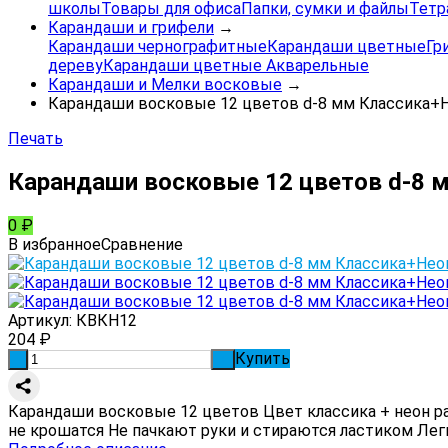
школы
Товары для офиса
Папки, сумки и файлы
Тетр
Карандаши и грифели
→
Карандаши чернографитные
Карандаши цветные
Гр
дереву
Карандаши цветные Акварельные
Карандаши и Мелки восковые
→
Карандаши восковые 12 цветов d-8 мм Классика+Н
Печать
Карандаши восковые 12 цветов d-8 
0
₽
В избранное
Сравнение
Артикул:
КВКН12
204
₽
Купить
-
+
Карандаши восковые 12 цветов Цвет классика + неон раз
не крошатся Не пачкают руки и стираются ластиком Лег