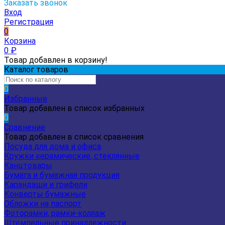
Заказать звонок
Вход
Регистрация
0
Корзина
0
₽
Товар добавлен в корзину!
Каталог товаров
0
Избранные
Товар добавлен в список избранных
0
Сравнение
Товар добавлен в список сравнения
Посуда для дома и офиса
Кружки керамические, стеклянные
Канцтовары
Бумага и бумажная продукция
Карандаши и грифели
Конверты бумажные
Обложки на паспорт
Фоторамки, рамки-коллаж
Штемпельные принадлежности