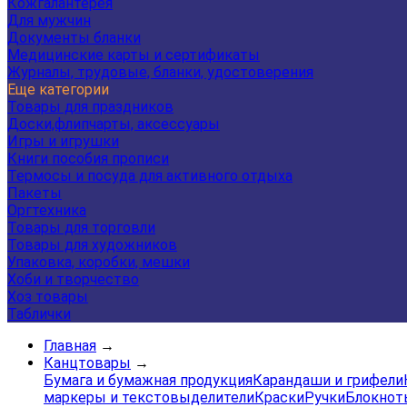
Кожгалантерея
Для мужчин
Документы бланки
Медицинские карты и сертификаты
Журналы, трудовые, бланки, удостоверения
Еще категории
Товары для праздников
Доски,флипчарты, аксессуары
Игры и игрушки
Книги пособия прописи
Термосы и посуда для активного отдыха
Пакеты
Оргтехника
Товары для торговли
Товары для художников
Упаковка, коробки, мешки
Хоби и творчество
Хоз товары
Таблички
Главная
→
Канцтовары
→
Бумага и бумажная продукция
Карандаши и грифели
маркеры и текстовыделители
Краски
Ручки
Блокнот