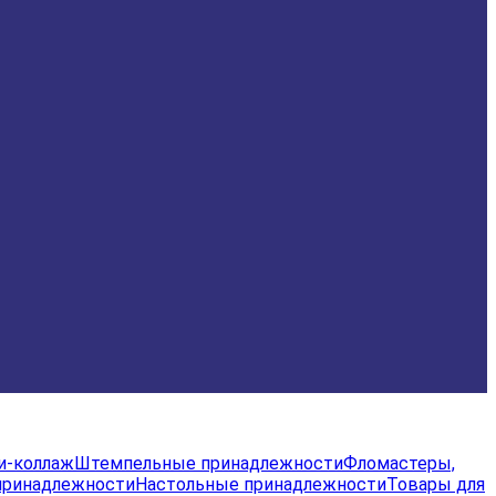
и-коллаж
Штемпельные принадлежности
Фломастеры,
принадлежности
Настольные принадлежности
Товары для