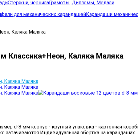
ади
Стержни, чернила
Грамоты, Дипломы, Медали
ифели для механических карандашей
Карандаши механиче
еон, Каляка Маляка
мм Классика+Неон, Каляка Маляка
мер d-8 мм корпус - круглый упаковка - картонная коро
ко затачиваются Индивидуальная обертка на карандашах