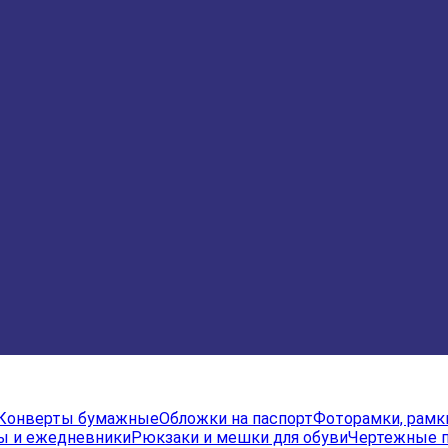
Конверты бумажные
Обложки на паспорт
Фоторамки, рамк
ы и ежедневники
Рюкзаки и мешки для обуви
Чертежные 