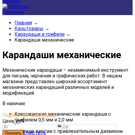
Бахилы
Таблички
Главная
→
Канцтовары
→
Карандаши и грифели
→
Карандаши механические
Карандаши механические
Механические карандаши – незаменимый инструмент
для письма, черчения и графических работ. В нашем
магазине представлен широкий ассортимент
механических карандашей различных моделей и
модификаций.
В наличии:
Классические механические карандаши с
Подбор по параметрам
грифелем 0,5 мм и 2,0 мм
Цена,
руб.
Модели с встроенным ластиком
—
Детские версии с привлекательным дизайном
Очистить