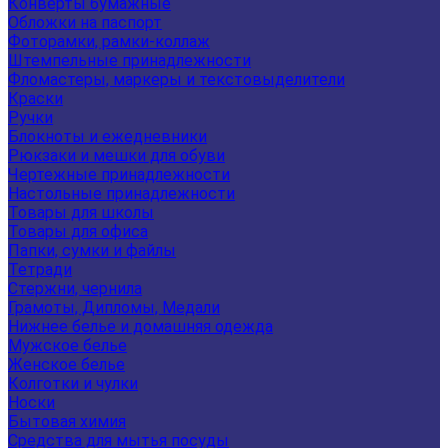
Конверты бумажные
Обложки на паспорт
Фоторамки, рамки-коллаж
Штемпельные принадлежности
Фломастеры, маркеры и текстовыделители
Краски
Ручки
Блокноты и ежедневники
Рюкзаки и мешки для обуви
Чертежные принадлежности
Настольные принадлежности
Товары для школы
Товары для офиса
Папки, сумки и файлы
Тетради
Стержни, чернила
Грамоты, Дипломы, Медали
Нижнее белье и домашняя одежда
Мужское белье
Женское белье
Колготки и чулки
Носки
Бытовая химия
Средства для мытья посуды