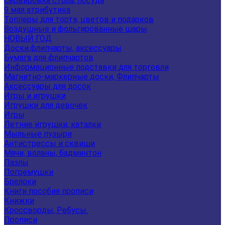
Сервировка стола, посуда
9 мая атрибутика
Топперы для торта, цветов и подарков
Воздушные и фольгированные шары
НОВЫЙ ГОД
Доски,флипчарты, аксессуары
Бумага для флипчартов
Информационные подставки для торговли
Магнитно-маркерные доски, Флипчарты
Аксессуары для досок
Игры и игрушки
Игрушки для девочек
Игры
Летние игрушки, каталки
Мыльные пузыри
Антистрессы и сквиши
Мячи, воланы, бадминтон
Пазлы
Погремушки
Брелоки
Книги пособия прописи
Книжки
Кроссворды, Ребусы.
Прописи