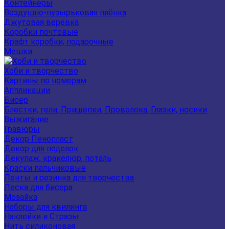
Контейнеры
Воздушно-пузырьковая плёнка
Джутовая веревка
Коробки почтовые
Крафт коробки, подарочные
Мешки
Хоби и творчество
Картины по номерам
Аппликации
Бисер
Блестки, гели, Прищепки, Проволока, Глазки, носики
Выжигание
Гравюры
Декор Пенопласт
Декор для поделок
Декупаж, кракелюр, поталь
Краски пальчиковые
Ленты и резинка для творчества
Леска для бисера
Мозайка
Наборы для квилинга
Наклейки и Стразы
Нить силиконовая