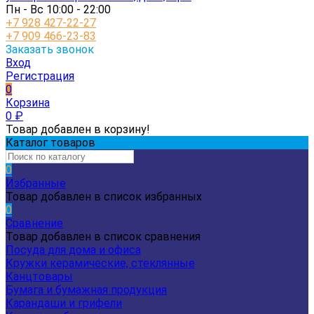
Пн - Вс 10:00 - 22:00
+7 928 427-22-27
+7 909 466-23-83
Заказать звонок
Вход
Регистрация
0
Корзина
0
₽
Товар добавлен в корзину!
Каталог товаров
0
Избранные
Товар добавлен в список избранных
0
Сравнение
Товар добавлен в список сравнения
Посуда для дома и офиса
Кружки керамические, стеклянные
Канцтовары
Бумага и бумажная продукция
Карандаши и грифели