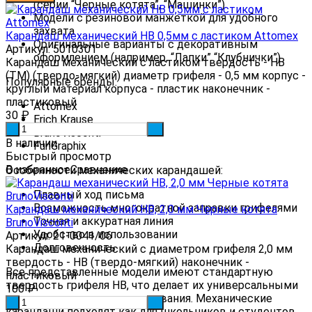
(серии “Черные котята”, “Машинки”)
Модели с резиновой манжеткой для удобного
захвата
Карандаш механический HB 0,5мм с ластиком Attomex
Оригинальные варианты с декоративным
Артикул: 5010301
оформлением (например, “Лапки” “Клубнички”)
Карандаш механический с ластиком твердость - HB
(ТМ) (твердо-мягкий) диаметр грифеля - 0,5 мм корпус -
Популярные бренды:
круглый материал корпуса - пластик наконечник -
пластиковый
Attomex
30
₽
Erich Krause
-
+
BrunoVisconti
В наличии
FunGraphix
Быстрый просмотр
В избранное
Сравнение
Особенности механических карандашей:
Плавный ход письма
Возможность многократной заправки грифелями
Карандаш механический HB, 2,0 мм Черные котята
Точная и аккуратная линия
BrunoVisconti
Удобство в использовании
Артикул: 21-0041/06
Долговечность
Карандаш механический с диаметром грифеля 2,0 мм
твердость - HB (твердо-мягкий) наконечник -
Все представленные модели имеют стандартную
пластиковый
твердость грифеля HB, что делает их универсальными
100
₽
для повседневного использования. Механические
-
+
карандаши подходят как для школьников и студентов,