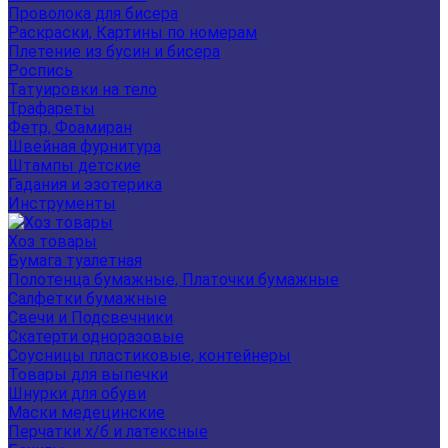
Проволока для бисера
Раскраски, Картины по номерам
Плетение из бусин и бисера
Роспись
Татуировки на тело
Трафареты
Фетр, Фоамиран
Швейная фурнитура
Штампы детские
Гадания и эзотерика
Инструменты
Хоз товары
Бумага туалетная
Полотенца бумажные, Платочки бумажные
Салфетки бумажные
Свечи и Подсвечники
Скатерти одноразовые
Соусницы пластиковые, контейнеры
Товары для выпечки
Шнурки для обуви
Маски медецинские
Перчатки х/б и латексные