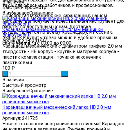
В наличии
так и для офисных работников и профессионалов.
Быстрый просмотр
В избранное
Сравнение
Приобретая механические карандаши в нашем
магазине, вы получаете качественный инструмент для
работы по доступным ценам. Доставка
Карандаш механический HB, 2,0 мм Машинки
осуществляется по всему Краснодару, и России а
BrunoVisconti
выбрать и купить товар можно в удобное время на
Артикул: 21-0041/07
сайте
veema.ru
с 00:00 до 00:00.
Карандаш механический с диаметром грифеля 2,0 мм
твердость - HB корпус - круглый материал корпуса -
пластик комплектация - точилка наконечник -
пластиковый
100
₽
-
+
В наличии
Быстрый просмотр
В избранное
Сравнение
Карандаш вечный механический лапка HB 2,0 мм
резиновая манжетка
Артикул: 241725
Новые технологии неограниченного письма! Карандаш
не нуждается в затачивании. Грифель прочный и