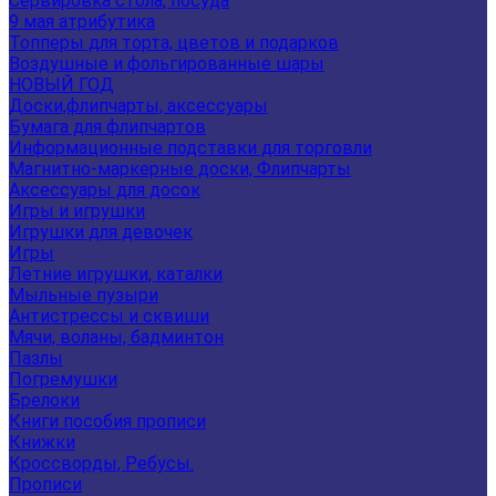
Сервировка стола, посуда
9 мая атрибутика
Топперы для торта, цветов и подарков
Воздушные и фольгированные шары
НОВЫЙ ГОД
Доски,флипчарты, аксессуары
Бумага для флипчартов
Информационные подставки для торговли
Магнитно-маркерные доски, Флипчарты
Аксессуары для досок
Игры и игрушки
Игрушки для девочек
Игры
Летние игрушки, каталки
Мыльные пузыри
Антистрессы и сквиши
Мячи, воланы, бадминтон
Пазлы
Погремушки
Брелоки
Книги пособия прописи
Книжки
Кроссворды, Ребусы.
Прописи