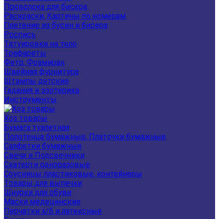
Проволока для бисера
Раскраски, Картины по номерам
Плетение из бусин и бисера
Роспись
Татуировки на тело
Трафареты
Фетр, Фоамиран
Швейная фурнитура
Штампы детские
Гадания и эзотерика
Инструменты
Хоз товары
Бумага туалетная
Полотенца бумажные, Платочки бумажные
Салфетки бумажные
Свечи и Подсвечники
Скатерти одноразовые
Соусницы пластиковые, контейнеры
Товары для выпечки
Шнурки для обуви
Маски медецинские
Перчатки х/б и латексные