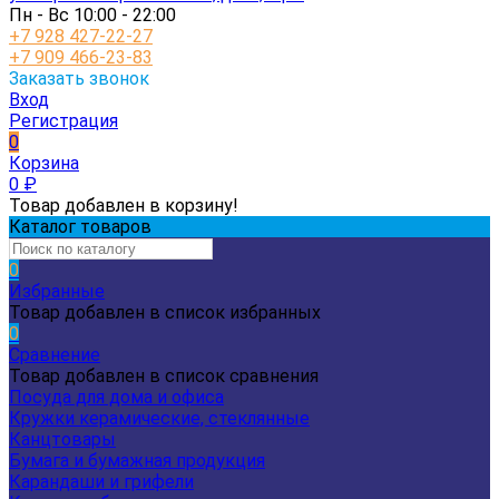
Пн - Вс 10:00 - 22:00
+7 928 427-22-27
+7 909 466-23-83
Заказать звонок
Вход
Регистрация
0
Корзина
0
₽
Товар добавлен в корзину!
Каталог товаров
0
Избранные
Товар добавлен в список избранных
0
Сравнение
Товар добавлен в список сравнения
Посуда для дома и офиса
Кружки керамические, стеклянные
Канцтовары
Бумага и бумажная продукция
Карандаши и грифели