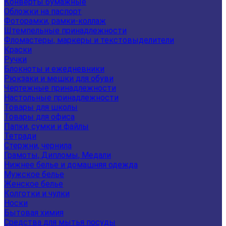
Конверты бумажные
Обложки на паспорт
Фоторамки, рамки-коллаж
Штемпельные принадлежности
Фломастеры, маркеры и текстовыделители
Краски
Ручки
Блокноты и ежедневники
Рюкзаки и мешки для обуви
Чертежные принадлежности
Настольные принадлежности
Товары для школы
Товары для офиса
Папки, сумки и файлы
Тетради
Стержни, чернила
Грамоты, Дипломы, Медали
Нижнее белье и домашняя одежда
Мужское белье
Женское белье
Колготки и чулки
Носки
Бытовая химия
Средства для мытья посуды