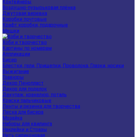
Контейнеры
Воздушно-пузырьковая плёнка
Джутовая веревка
Коробки почтовые
Крафт коробки, подарочные
Мешки
Хоби и творчество
Картины по номерам
Аппликации
Бисер
Блестки, гели, Прищепки, Проволока, Глазки, носики
Выжигание
Гравюры
Декор Пенопласт
Декор для поделок
Декупаж, кракелюр, поталь
Краски пальчиковые
Ленты и резинка для творчества
Леска для бисера
Мозайка
Наборы для квилинга
Наклейки и Стразы
Нить силиконовая