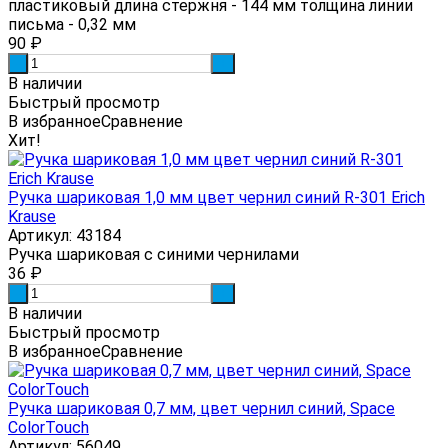
пластиковый длина стержня - 144 мм толщина линии
письма - 0,32 мм
90
₽
-
+
В наличии
Быстрый просмотр
В избранное
Сравнение
Хит!
Ручка шариковая 1,0 мм цвет чернил синий R-301 Erich
Krause
Артикул: 43184
Ручка шариковая с синими чернилами
36
₽
-
+
В наличии
Быстрый просмотр
В избранное
Сравнение
Ручка шариковая 0,7 мм, цвет чернил синий, Space
ColorTouch
Артикул: 56049