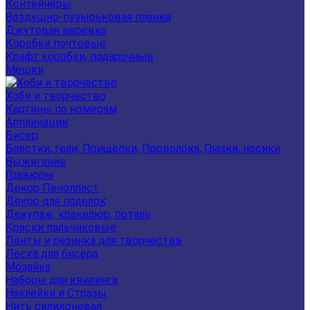
Контейнеры
Воздушно-пузырьковая плёнка
Джутовая веревка
Коробки почтовые
Крафт коробки, подарочные
Мешки
Хоби и творчество
Картины по номерам
Аппликации
Бисер
Блестки, гели, Прищепки, Проволока, Глазки, носики
Выжигание
Гравюры
Декор Пенопласт
Декор для поделок
Декупаж, кракелюр, поталь
Краски пальчиковые
Ленты и резинка для творчества
Леска для бисера
Мозайка
Наборы для квилинга
Наклейки и Стразы
Нить силиконовая