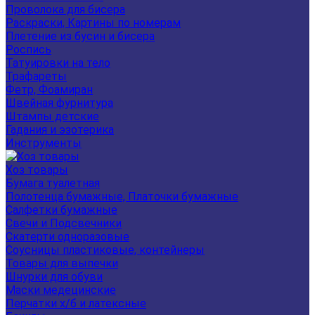
Проволока для бисера
Раскраски, Картины по номерам
Плетение из бусин и бисера
Роспись
Татуировки на тело
Трафареты
Фетр, Фоамиран
Швейная фурнитура
Штампы детские
Гадания и эзотерика
Инструменты
Хоз товары
Бумага туалетная
Полотенца бумажные, Платочки бумажные
Салфетки бумажные
Свечи и Подсвечники
Скатерти одноразовые
Соусницы пластиковые, контейнеры
Товары для выпечки
Шнурки для обуви
Маски медецинские
Перчатки х/б и латексные