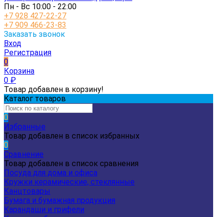
Пн - Вс 10:00 - 22:00
+7 928 427-22-27
+7 909 466-23-83
Заказать звонок
Вход
Регистрация
0
Корзина
0
₽
Товар добавлен в корзину!
Каталог товаров
0
Избранные
Товар добавлен в список избранных
0
Сравнение
Товар добавлен в список сравнения
Посуда для дома и офиса
Кружки керамические, стеклянные
Канцтовары
Бумага и бумажная продукция
Карандаши и грифели