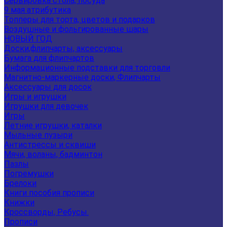
Сервировка стола, посуда
9 мая атрибутика
Топперы для торта, цветов и подарков
Воздушные и фольгированные шары
НОВЫЙ ГОД
Доски,флипчарты, аксессуары
Бумага для флипчартов
Информационные подставки для торговли
Магнитно-маркерные доски, Флипчарты
Аксессуары для досок
Игры и игрушки
Игрушки для девочек
Игры
Летние игрушки, каталки
Мыльные пузыри
Антистрессы и сквиши
Мячи, воланы, бадминтон
Пазлы
Погремушки
Брелоки
Книги пособия прописи
Книжки
Кроссворды, Ребусы.
Прописи