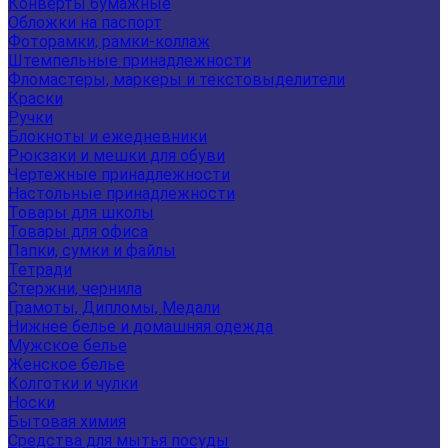
Конверты бумажные
Обложки на паспорт
Фоторамки, рамки-коллаж
Штемпельные принадлежности
Фломастеры, маркеры и текстовыделители
Краски
Ручки
Блокноты и ежедневники
Рюкзаки и мешки для обуви
Чертежные принадлежности
Настольные принадлежности
Товары для школы
Товары для офиса
Папки, сумки и файлы
Тетради
Стержни, чернила
Грамоты, Дипломы, Медали
Нижнее белье и домашняя одежда
Мужское белье
Женское белье
Колготки и чулки
Носки
Бытовая химия
Средства для мытья посуды