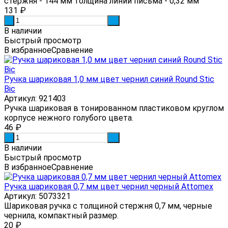
стержня - 144 мм толщина линии письма - 0,32 мм
131
₽
-
+
В наличии
Быстрый просмотр
В избранное
Сравнение
Ручка шариковая 1,0 мм цвет чернил синий Round Stic
Bic
Артикул: 921403
Ручка шариковая в тонированном пластиковом круглом
корпусе нежного голубого цвета.
46
₽
-
+
В наличии
Быстрый просмотр
В избранное
Сравнение
Ручка шариковая 0,7 мм цвет чернил черный Attomex
Артикул: 5073321
Шариковая ручка с толщиной стержня 0,7 мм, черные
чернила, компактный размер.
20
₽