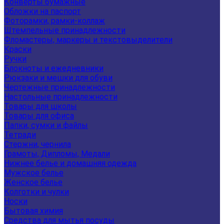
Конверты бумажные
Обложки на паспорт
Фоторамки, рамки-коллаж
Штемпельные принадлежности
Фломастеры, маркеры и текстовыделители
Краски
Ручки
Блокноты и ежедневники
Рюкзаки и мешки для обуви
Чертежные принадлежности
Настольные принадлежности
Товары для школы
Товары для офиса
Папки, сумки и файлы
Тетради
Стержни, чернила
Грамоты, Дипломы, Медали
Нижнее белье и домашняя одежда
Мужское белье
Женское белье
Колготки и чулки
Носки
Бытовая химия
Средства для мытья посуды