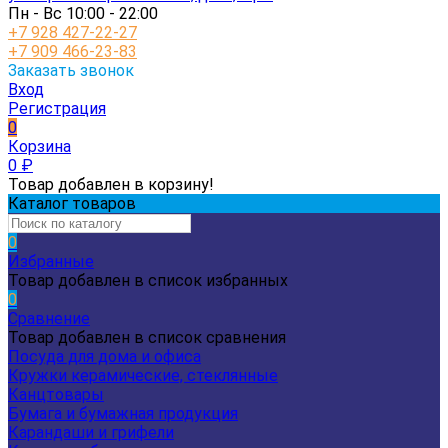
Пн - Вс 10:00 - 22:00
+7 928 427-22-27
+7 909 466-23-83
Заказать звонок
Вход
Регистрация
0
Корзина
0
₽
Товар добавлен в корзину!
Каталог товаров
0
Избранные
Товар добавлен в список избранных
0
Сравнение
Товар добавлен в список сравнения
Посуда для дома и офиса
Кружки керамические, стеклянные
Канцтовары
Бумага и бумажная продукция
Карандаши и грифели