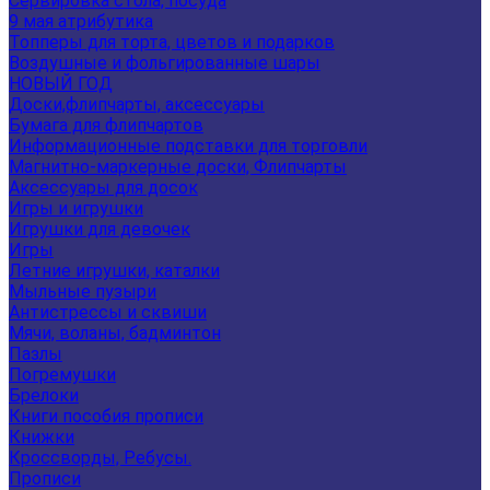
Сервировка стола, посуда
9 мая атрибутика
Топперы для торта, цветов и подарков
Воздушные и фольгированные шары
НОВЫЙ ГОД
Доски,флипчарты, аксессуары
Бумага для флипчартов
Информационные подставки для торговли
Магнитно-маркерные доски, Флипчарты
Аксессуары для досок
Игры и игрушки
Игрушки для девочек
Игры
Летние игрушки, каталки
Мыльные пузыри
Антистрессы и сквиши
Мячи, воланы, бадминтон
Пазлы
Погремушки
Брелоки
Книги пособия прописи
Книжки
Кроссворды, Ребусы.
Прописи