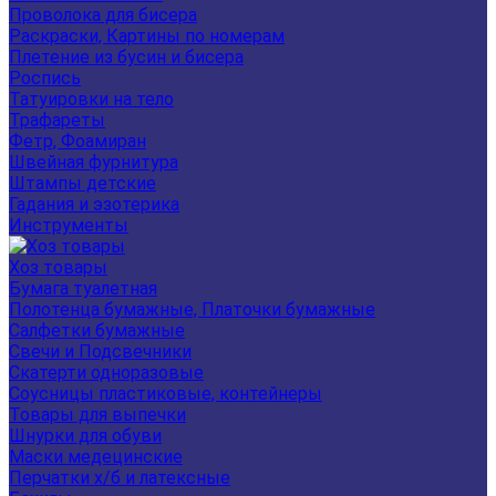
Проволока для бисера
Раскраски, Картины по номерам
Плетение из бусин и бисера
Роспись
Татуировки на тело
Трафареты
Фетр, Фоамиран
Швейная фурнитура
Штампы детские
Гадания и эзотерика
Инструменты
Хоз товары
Бумага туалетная
Полотенца бумажные, Платочки бумажные
Салфетки бумажные
Свечи и Подсвечники
Скатерти одноразовые
Соусницы пластиковые, контейнеры
Товары для выпечки
Шнурки для обуви
Маски медецинские
Перчатки х/б и латексные