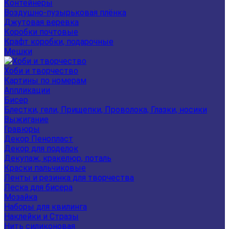
Контейнеры
Воздушно-пузырьковая плёнка
Джутовая веревка
Коробки почтовые
Крафт коробки, подарочные
Мешки
Хоби и творчество
Картины по номерам
Аппликации
Бисер
Блестки, гели, Прищепки, Проволока, Глазки, носики
Выжигание
Гравюры
Декор Пенопласт
Декор для поделок
Декупаж, кракелюр, поталь
Краски пальчиковые
Ленты и резинка для творчества
Леска для бисера
Мозайка
Наборы для квилинга
Наклейки и Стразы
Нить силиконовая