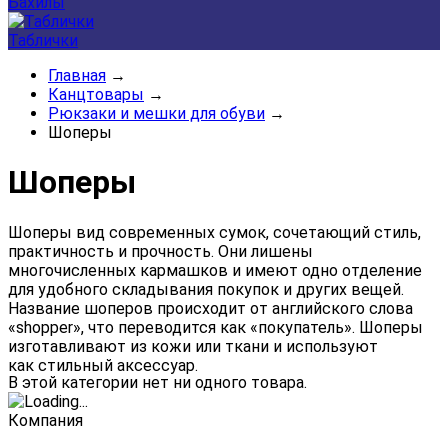
Бахилы
Таблички
Главная
→
Канцтовары
→
Рюкзаки и мешки для обуви
→
Шоперы
Шоперы
Шоперы
вид
современных
сумок,
сочетающий
стиль,
практичность
и
прочность.
Они
лишены
многочисленных
кармашков
и
имеют
одно
отделение
для
удобного
складывания
покупок
и
других
вещей.
Название
шоперов
происходит
от
английского
слова
«shopper»,
что
переводится
как
«покупатель».
Шоперы
изготавливают
из
кожи
или
ткани
и
используют
как
стильный аксессуар.
В этой категории нет ни одного товара.
Компания