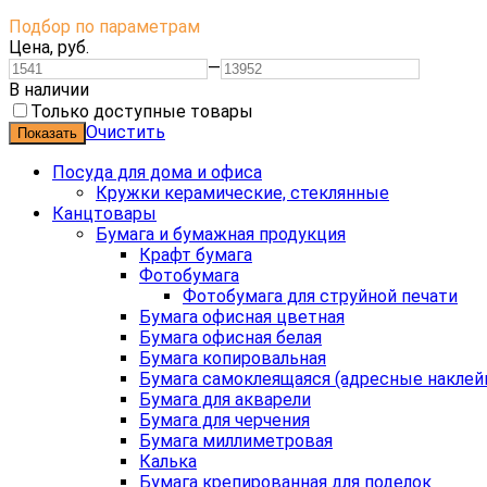
Подбор по параметрам
Цена,
руб.
—
В наличии
Только доступные товары
Очистить
Посуда для дома и офиса
Кружки керамические, стеклянные
Канцтовары
Бумага и бумажная продукция
Крафт бумага
Фотобумага
Фотобумага для струйной печати
Бумага офисная цветная
Бумага офисная белая
Бумага копировальная
Бумага самоклеящаяся (адресные наклей
Бумага для акварели
Бумага для черчения
Бумага миллиметровая
Калька
Бумага крепированная для поделок