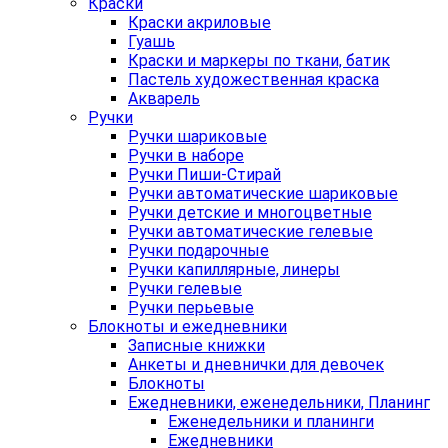
Краски
Краски акриловые
Гуашь
Краски и маркеры по ткани, батик
Пастель художественная краска
Акварель
Ручки
Ручки шариковые
Ручки в наборе
Ручки Пиши-Стирай
Ручки автоматические шариковые
Ручки детские и многоцветные
Ручки автоматические гелевые
Ручки подарочные
Ручки капиллярные, линеры
Ручки гелевые
Ручки перьевые
Блокноты и ежедневники
Записные книжки
Анкеты и дневнички для девочек
Блокноты
Ежедневники, еженедельники, Планинг
Еженедельники и планинги
Ежедневники