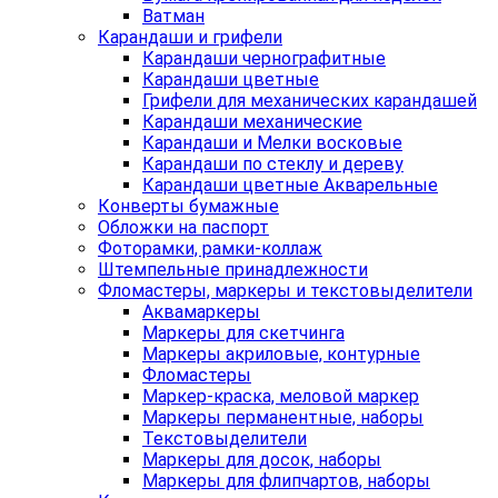
Ватман
Карандаши и грифели
Карандаши чернографитные
Карандаши цветные
Грифели для механических карандашей
Карандаши механические
Карандаши и Мелки восковые
Карандаши по стеклу и дереву
Карандаши цветные Акварельные
Конверты бумажные
Обложки на паспорт
Фоторамки, рамки-коллаж
Штемпельные принадлежности
Фломастеры, маркеры и текстовыделители
Аквамаркеры
Маркеры для скетчинга
Маркеры акриловые, контурные
Фломастеры
Маркер-краска, меловой маркер
Маркеры перманентные, наборы
Текстовыделители
Маркеры для досок, наборы
Маркеры для флипчартов, наборы