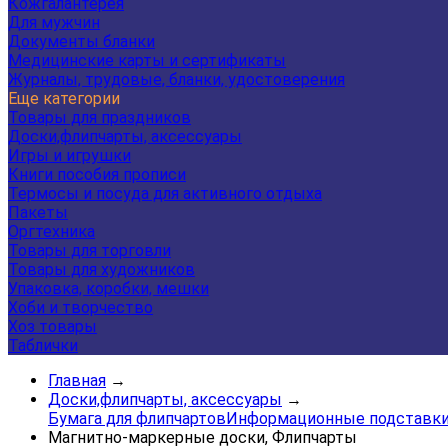
Кожгалантерея
Для мужчин
Документы бланки
Медицинские карты и сертификаты
Журналы, трудовые, бланки, удостоверения
Еще категории
Товары для праздников
Доски,флипчарты, аксессуары
Игры и игрушки
Книги пособия прописи
Термосы и посуда для активного отдыха
Пакеты
Оргтехника
Товары для торговли
Товары для художников
Упаковка, коробки, мешки
Хоби и творчество
Хоз товары
Таблички
Главная
→
Доски,флипчарты, аксессуары
→
Бумага для флипчартов
Информационные подставки 
Магнитно-маркерные доски, Флипчарты