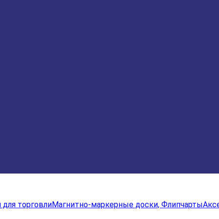
для торговли
Магнитно-маркерные доски, Флипчарты
Акс