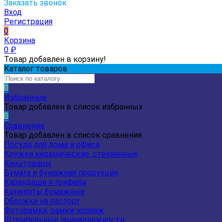
Заказать звонок
Вход
Регистрация
0
Корзина
0
₽
Товар добавлен в корзину!
Каталог товаров
0
Избранные
Товар добавлен в список избранных
0
Сравнение
Товар добавлен в список сравнения
Посуда для дома и офиса
Кружки керамические, стеклянные
Канцтовары
Бумага и бумажная продукция
Карандаши и грифели
Конверты бумажные
Обложки на паспорт
Фоторамки, рамки-коллаж
Штемпельные принадлежности