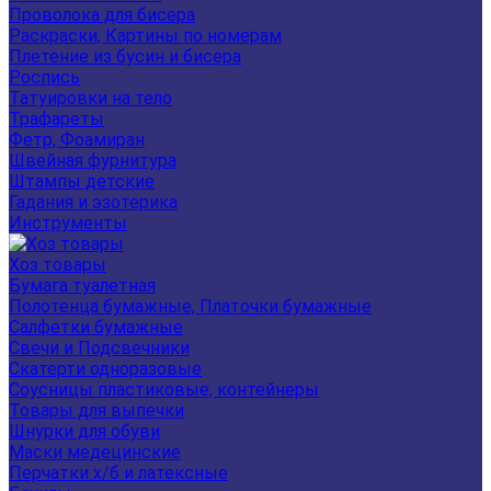
Проволока для бисера
Раскраски, Картины по номерам
Плетение из бусин и бисера
Роспись
Татуировки на тело
Трафареты
Фетр, Фоамиран
Швейная фурнитура
Штампы детские
Гадания и эзотерика
Инструменты
Хоз товары
Бумага туалетная
Полотенца бумажные, Платочки бумажные
Салфетки бумажные
Свечи и Подсвечники
Скатерти одноразовые
Соусницы пластиковые, контейнеры
Товары для выпечки
Шнурки для обуви
Маски медецинские
Перчатки х/б и латексные