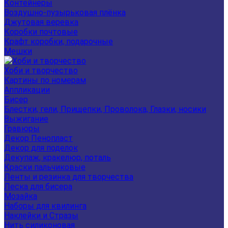
Контейнеры
Воздушно-пузырьковая плёнка
Джутовая веревка
Коробки почтовые
Крафт коробки, подарочные
Мешки
Хоби и творчество
Картины по номерам
Аппликации
Бисер
Блестки, гели, Прищепки, Проволока, Глазки, носики
Выжигание
Гравюры
Декор Пенопласт
Декор для поделок
Декупаж, кракелюр, поталь
Краски пальчиковые
Ленты и резинка для творчества
Леска для бисера
Мозайка
Наборы для квилинга
Наклейки и Стразы
Нить силиконовая