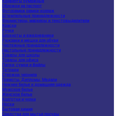
Конверты бумажные
Обложки на паспорт
Фоторамки, рамки-коллаж
Штемпельные принадлежности
Фломастеры, маркеры и текстовыделители
Краски
Ручки
Блокноты и ежедневники
Рюкзаки и мешки для обуви
Чертежные принадлежности
Настольные принадлежности
Товары для школы
Товары для офиса
Папки, сумки и файлы
Тетради
Стержни, чернила
Грамоты, Дипломы, Медали
Нижнее белье и домашняя одежда
Мужское белье
Женское белье
Колготки и чулки
Носки
Бытовая химия
Средства для мытья посуды