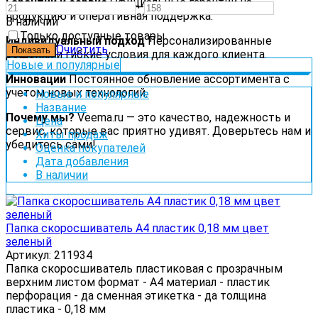
Гарантии и сервис
Официальные гарантии на
—
продукцию и оперативная поддержка.
В наличии
Только доступные товары
Индивидуальный подход
Персонализированные
Очистить
решения и гибкие условия для каждого клиента.
Новые и популярные
Инновации
Постоянное обновление ассортимента с
учетом новых технологий.
Новые и популярные
Название
Почему мы?
Veema.ru — это качество, надежность и
Цена
сервис, которые вас приятно удивят. Доверьтесь нам и
Хиты продаж
убедитесь сами!
Оценка покупателей
Дата добавления
В наличии
Папка скоросшиватель А4 пластик 0,18 мм цвет
зеленый
Артикул: 211934
Папка скоросшиватель пластиковая с прозрачным
верхним листом формат - А4 материал - пластик
перфорация - да сменная этикетка - да толщина
пластика - 0,18 мм