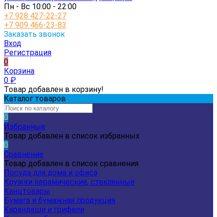
Пн - Вс 10:00 - 22:00
+7 928 427-22-27
+7 909 466-23-83
Заказать звонок
Вход
Регистрация
0
Корзина
0
₽
Товар добавлен в корзину!
Каталог товаров
0
Избранные
Товар добавлен в список избранных
0
Сравнение
Товар добавлен в список сравнения
Посуда для дома и офиса
Кружки керамические, стеклянные
Канцтовары
Бумага и бумажная продукция
Карандаши и грифели