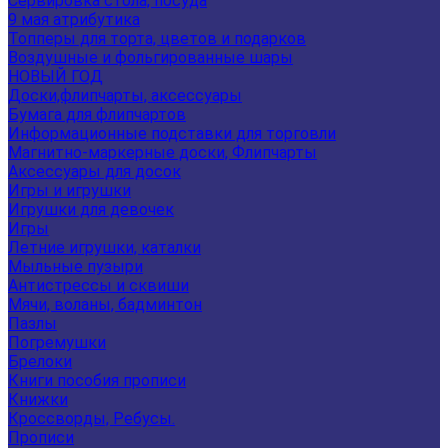
Сервировка стола, посуда
9 мая атрибутика
Топперы для торта, цветов и подарков
Воздушные и фольгированные шары
НОВЫЙ ГОД
Доски,флипчарты, аксессуары
Бумага для флипчартов
Информационные подставки для торговли
Магнитно-маркерные доски, Флипчарты
Аксессуары для досок
Игры и игрушки
Игрушки для девочек
Игры
Летние игрушки, каталки
Мыльные пузыри
Антистрессы и сквиши
Мячи, воланы, бадминтон
Пазлы
Погремушки
Брелоки
Книги пособия прописи
Книжки
Кроссворды, Ребусы.
Прописи