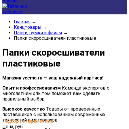
Бахилы
Таблички
Главная
→
Канцтовары
→
Папки, сумки и файлы
→
Папки скоросшиватели пластиковые
Папки скоросшиватели
пластиковые
Магазин veema.ru — ваш надежный партнер!
Опыт и профессионализм
Команда экспертов с
многолетним опытом поможет вам сделать
правильный выбор.
Высокое качество
Товары от проверенных
поставщиков с использованием современных
технологий и материалов.
Подбор по параметрам
Цена,
руб.