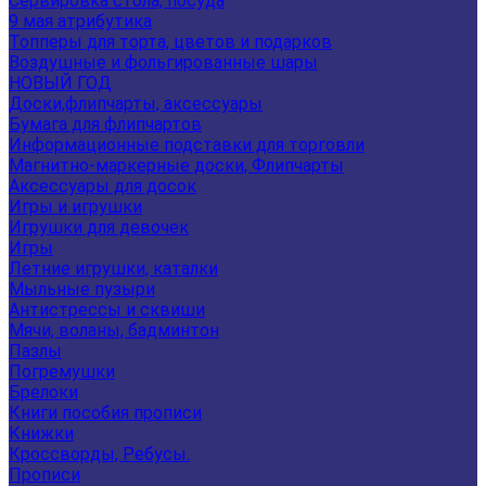
Сервировка стола, посуда
9 мая атрибутика
Топперы для торта, цветов и подарков
Воздушные и фольгированные шары
НОВЫЙ ГОД
Доски,флипчарты, аксессуары
Бумага для флипчартов
Информационные подставки для торговли
Магнитно-маркерные доски, Флипчарты
Аксессуары для досок
Игры и игрушки
Игрушки для девочек
Игры
Летние игрушки, каталки
Мыльные пузыри
Антистрессы и сквиши
Мячи, воланы, бадминтон
Пазлы
Погремушки
Брелоки
Книги пособия прописи
Книжки
Кроссворды, Ребусы.
Прописи