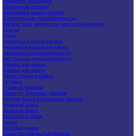
Конверты бумажные
Обложки на паспорт
Фоторамки, рамки-коллаж
Штемпельные принадлежности
Фломастеры, маркеры и текстовыделители
Краски
Ручки
Блокноты и ежедневники
Рюкзаки и мешки для обуви
Чертежные принадлежности
Настольные принадлежности
Товары для школы
Товары для офиса
Папки, сумки и файлы
Тетради
Стержни, чернила
Грамоты, Дипломы, Медали
Нижнее белье и домашняя одежда
Мужское белье
Женское белье
Колготки и чулки
Носки
Бытовая химия
Средства для мытья посуды