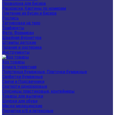
Проволока для бисера
Раскраски, Картины по номерам
Плетение из бусин и бисера
Роспись
Татуировки на тело
Трафареты
Фетр, Фоамиран
Швейная фурнитура
Штампы детские
Гадания и эзотерика
Инструменты
Хоз товары
Бумага туалетная
Полотенца бумажные, Платочки бумажные
Салфетки бумажные
Свечи и Подсвечники
Скатерти одноразовые
Соусницы пластиковые, контейнеры
Товары для выпечки
Шнурки для обуви
Маски медецинские
Перчатки х/б и латексные