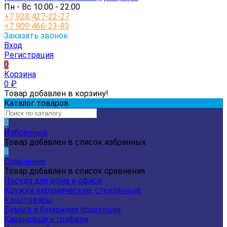
Пн - Вс 10:00 - 22:00
+7 928 427-22-27
+7 909 466-23-83
Заказать звонок
Вход
Регистрация
0
Корзина
0
₽
Товар добавлен в корзину!
Каталог товаров
0
Избранные
Товар добавлен в список избранных
0
Сравнение
Товар добавлен в список сравнения
Посуда для дома и офиса
Кружки керамические, стеклянные
Канцтовары
Бумага и бумажная продукция
Карандаши и грифели