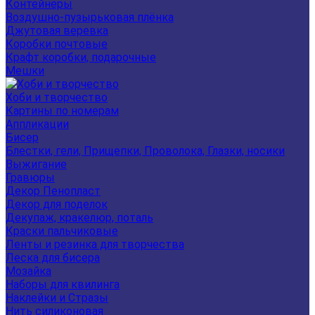
Контейнеры
Воздушно-пузырьковая плёнка
Джутовая веревка
Коробки почтовые
Крафт коробки, подарочные
Мешки
Хоби и творчество
Картины по номерам
Аппликации
Бисер
Блестки, гели, Прищепки, Проволока, Глазки, носики
Выжигание
Гравюры
Декор Пенопласт
Декор для поделок
Декупаж, кракелюр, поталь
Краски пальчиковые
Ленты и резинка для творчества
Леска для бисера
Мозайка
Наборы для квилинга
Наклейки и Стразы
Нить силиконовая