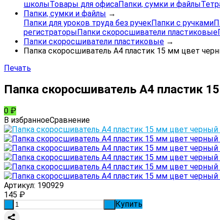
школы
Товары для офиса
Папки, сумки и файлы
Тетр
Папки, сумки и файлы
→
Папки для уроков труда без ручек
Папки с ручками
П
регистраторы
Папки скоросшиватели пластиковые
Папки скоросшиватели пластиковые
→
Папка скоросшиватель А4 пластик 15 мм цвет чер
Печать
Папка скоросшиватель А4 пластик 1
0
₽
В избранное
Сравнение
Артикул:
190929
145
₽
Купить
-
+