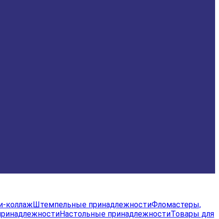
и-коллаж
Штемпельные принадлежности
Фломастеры,
принадлежности
Настольные принадлежности
Товары для