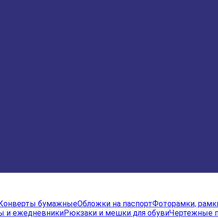
Конверты бумажные
Обложки на паспорт
Фоторамки, рамк
ы и ежедневники
Рюкзаки и мешки для обуви
Чертежные 