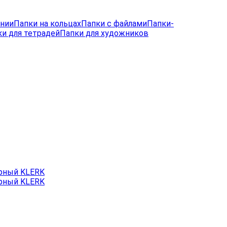
лнии
Папки на кольцах
Папки с файлами
Папки-
и для тетрадей
Папки для художников