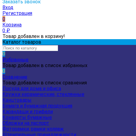
Заказать звонок
Вход
Регистрация
0
Корзина
0
₽
Товар добавлен в корзину!
Каталог товаров
0
Избранные
Товар добавлен в список избранных
0
Сравнение
Товар добавлен в список сравнения
Посуда для дома и офиса
Кружки керамические, стеклянные
Канцтовары
Бумага и бумажная продукция
Карандаши и грифели
Конверты бумажные
Обложки на паспорт
Фоторамки, рамки-коллаж
Штемпельные принадлежности