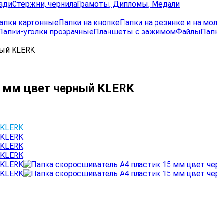
ади
Стержни, чернила
Грамоты, Дипломы, Медали
апки картонные
Папки на кнопке
Папки на резинке и на мо
Папки-уголки прозрачные
Планшеты с зажимом
Файлы
Папк
ный KLERK
5 мм цвет черный KLERK