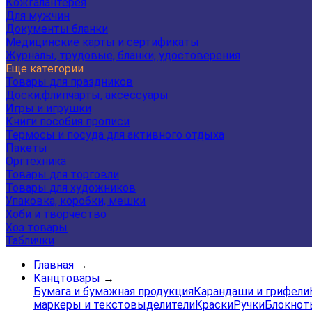
Кожгалантерея
Для мужчин
Документы бланки
Медицинские карты и сертификаты
Журналы, трудовые, бланки, удостоверения
Еще категории
Товары для праздников
Доски,флипчарты, аксессуары
Игры и игрушки
Книги пособия прописи
Термосы и посуда для активного отдыха
Пакеты
Оргтехника
Товары для торговли
Товары для художников
Упаковка, коробки, мешки
Хоби и творчество
Хоз товары
Таблички
Главная
→
Канцтовары
→
Бумага и бумажная продукция
Карандаши и грифели
маркеры и текстовыделители
Краски
Ручки
Блокнот