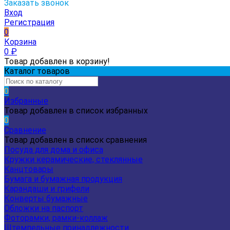
Заказать звонок
Вход
Регистрация
0
Корзина
0
₽
Товар добавлен в корзину!
Каталог товаров
0
Избранные
Товар добавлен в список избранных
0
Сравнение
Товар добавлен в список сравнения
Посуда для дома и офиса
Кружки керамические, стеклянные
Канцтовары
Бумага и бумажная продукция
Карандаши и грифели
Конверты бумажные
Обложки на паспорт
Фоторамки, рамки-коллаж
Штемпельные принадлежности