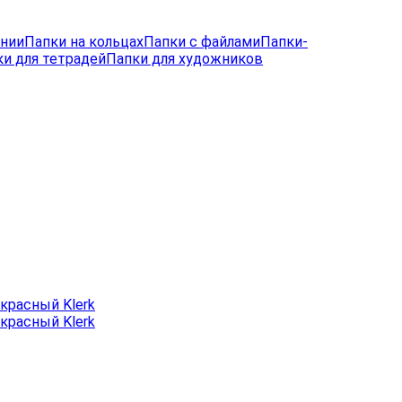
лнии
Папки на кольцах
Папки с файлами
Папки-
и для тетрадей
Папки для художников