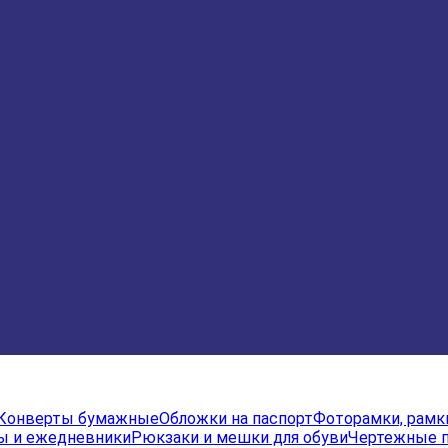
Конверты бумажные
Обложки на паспорт
Фоторамки, рамк
ы и ежедневники
Рюкзаки и мешки для обуви
Чертежные 