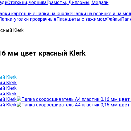
ади
Стержни, чернила
Грамоты, Дипломы, Медали
апки картонные
Папки на кнопке
Папки на резинке и на мо
Папки-уголки прозрачные
Планшеты с зажимом
Файлы
Папк
сный Klerk
16 мм цвет красный Klerk