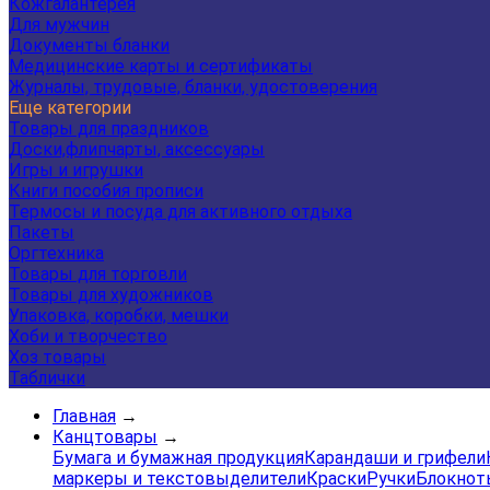
Кожгалантерея
Для мужчин
Документы бланки
Медицинские карты и сертификаты
Журналы, трудовые, бланки, удостоверения
Еще категории
Товары для праздников
Доски,флипчарты, аксессуары
Игры и игрушки
Книги пособия прописи
Термосы и посуда для активного отдыха
Пакеты
Оргтехника
Товары для торговли
Товары для художников
Упаковка, коробки, мешки
Хоби и творчество
Хоз товары
Таблички
Главная
→
Канцтовары
→
Бумага и бумажная продукция
Карандаши и грифели
маркеры и текстовыделители
Краски
Ручки
Блокнот