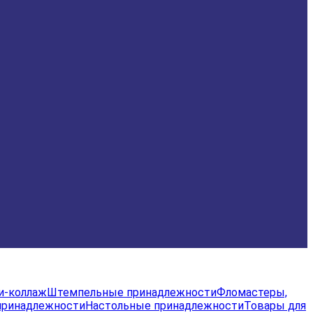
и-коллаж
Штемпельные принадлежности
Фломастеры,
принадлежности
Настольные принадлежности
Товары для