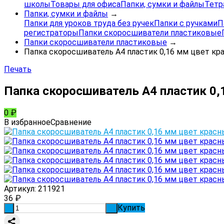
школы
Товары для офиса
Папки, сумки и файлы
Тетр
Папки, сумки и файлы
→
Папки для уроков труда без ручек
Папки с ручками
П
регистраторы
Папки скоросшиватели пластиковые
Папки скоросшиватели пластиковые
→
Папка скоросшиватель А4 пластик 0,16 мм цвет кра
Печать
Папка скоросшиватель А4 пластик 0,
0
₽
В избранное
Сравнение
Артикул:
211921
36
₽
Купить
-
+