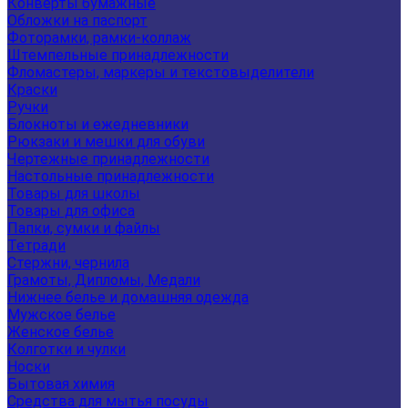
Конверты бумажные
Обложки на паспорт
Фоторамки, рамки-коллаж
Штемпельные принадлежности
Фломастеры, маркеры и текстовыделители
Краски
Ручки
Блокноты и ежедневники
Рюкзаки и мешки для обуви
Чертежные принадлежности
Настольные принадлежности
Товары для школы
Товары для офиса
Папки, сумки и файлы
Тетради
Стержни, чернила
Грамоты, Дипломы, Медали
Нижнее белье и домашняя одежда
Мужское белье
Женское белье
Колготки и чулки
Носки
Бытовая химия
Средства для мытья посуды