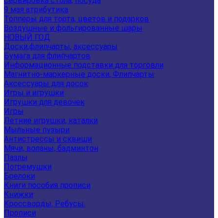
Сервировка стола, посуда
9 мая атрибутика
Топперы для торта, цветов и подарков
Воздушные и фольгированные шары
НОВЫЙ ГОД
Доски,флипчарты, аксессуары
Бумага для флипчартов
Информационные подставки для торговли
Магнитно-маркерные доски, Флипчарты
Аксессуары для досок
Игры и игрушки
Игрушки для девочек
Игры
Летние игрушки, каталки
Мыльные пузыри
Антистрессы и сквиши
Мячи, воланы, бадминтон
Пазлы
Погремушки
Брелоки
Книги пособия прописи
Книжки
Кроссворды, Ребусы.
Прописи