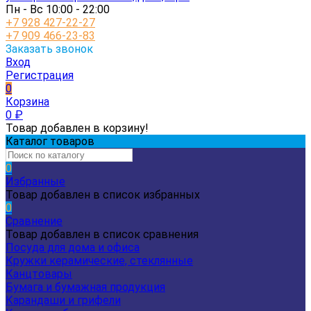
Пн - Вс 10:00 - 22:00
+7 928 427-22-27
+7 909 466-23-83
Заказать звонок
Вход
Регистрация
0
Корзина
0
₽
Товар добавлен в корзину!
Каталог товаров
0
Избранные
Товар добавлен в список избранных
0
Сравнение
Товар добавлен в список сравнения
Посуда для дома и офиса
Кружки керамические, стеклянные
Канцтовары
Бумага и бумажная продукция
Карандаши и грифели