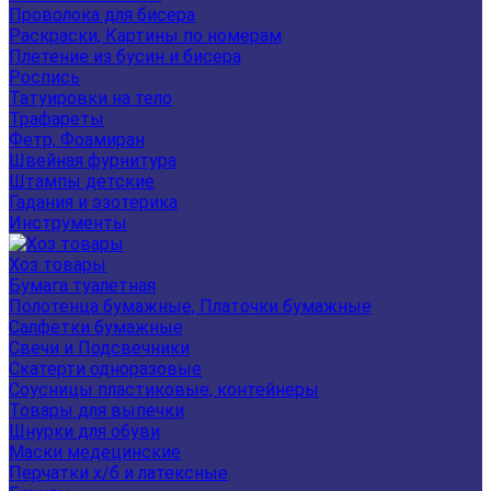
Проволока для бисера
Раскраски, Картины по номерам
Плетение из бусин и бисера
Роспись
Татуировки на тело
Трафареты
Фетр, Фоамиран
Швейная фурнитура
Штампы детские
Гадания и эзотерика
Инструменты
Хоз товары
Бумага туалетная
Полотенца бумажные, Платочки бумажные
Салфетки бумажные
Свечи и Подсвечники
Скатерти одноразовые
Соусницы пластиковые, контейнеры
Товары для выпечки
Шнурки для обуви
Маски медецинские
Перчатки х/б и латексные