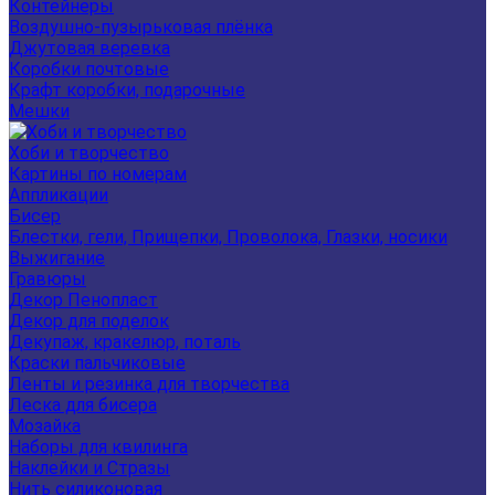
Контейнеры
Воздушно-пузырьковая плёнка
Джутовая веревка
Коробки почтовые
Крафт коробки, подарочные
Мешки
Хоби и творчество
Картины по номерам
Аппликации
Бисер
Блестки, гели, Прищепки, Проволока, Глазки, носики
Выжигание
Гравюры
Декор Пенопласт
Декор для поделок
Декупаж, кракелюр, поталь
Краски пальчиковые
Ленты и резинка для творчества
Леска для бисера
Мозайка
Наборы для квилинга
Наклейки и Стразы
Нить силиконовая