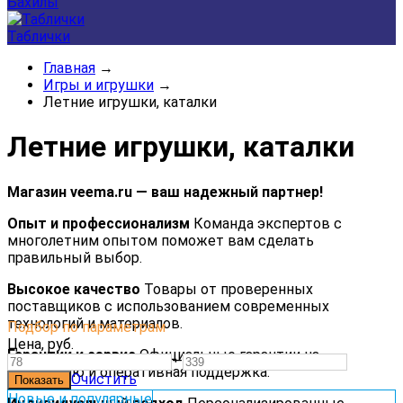
Бахилы
Таблички
Главная
→
Игры и игрушки
→
Летние игрушки, каталки
Летние игрушки, каталки
Магазин veema.ru — ваш надежный партнер!
Опыт и профессионализм
Команда экспертов с
многолетним опытом поможет вам сделать
правильный выбор.
Высокое качество
Товары от проверенных
поставщиков с использованием современных
технологий и материалов.
Подбор по параметрам
Цена,
руб.
Гарантии и сервис
Официальные гарантии на
—
продукцию и оперативная поддержка.
Очистить
Новые и популярные