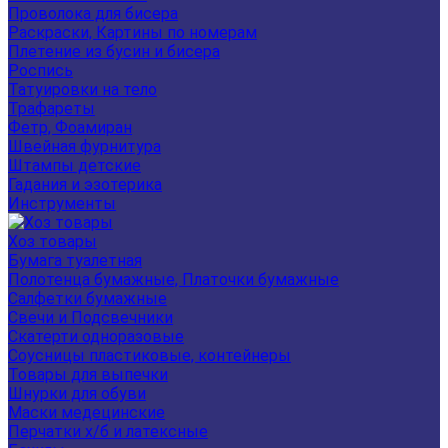
Проволока для бисера
Раскраски, Картины по номерам
Плетение из бусин и бисера
Роспись
Татуировки на тело
Трафареты
Фетр, Фоамиран
Швейная фурнитура
Штампы детские
Гадания и эзотерика
Инструменты
Хоз товары
Бумага туалетная
Полотенца бумажные, Платочки бумажные
Салфетки бумажные
Свечи и Подсвечники
Скатерти одноразовые
Соусницы пластиковые, контейнеры
Товары для выпечки
Шнурки для обуви
Маски медецинские
Перчатки х/б и латексные