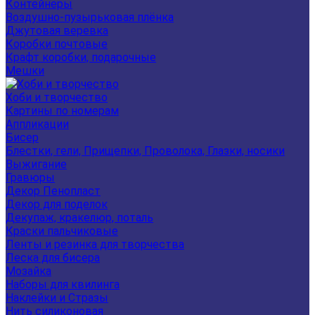
Контейнеры
Воздушно-пузырьковая плёнка
Джутовая веревка
Коробки почтовые
Крафт коробки, подарочные
Мешки
Хоби и творчество
Картины по номерам
Аппликации
Бисер
Блестки, гели, Прищепки, Проволока, Глазки, носики
Выжигание
Гравюры
Декор Пенопласт
Декор для поделок
Декупаж, кракелюр, поталь
Краски пальчиковые
Ленты и резинка для творчества
Леска для бисера
Мозайка
Наборы для квилинга
Наклейки и Стразы
Нить силиконовая