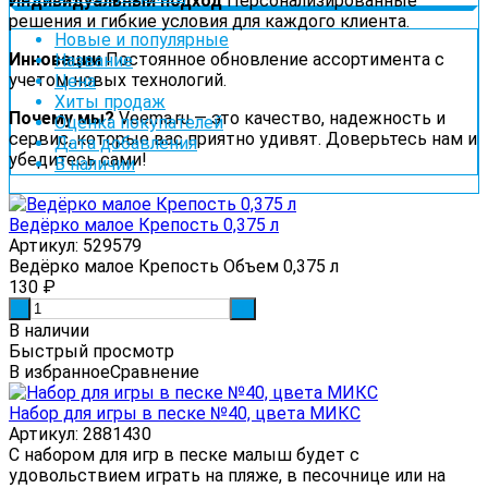
Индивидуальный подход
Персонализированные
решения и гибкие условия для каждого клиента.
Новые и популярные
Инновации
Постоянное обновление ассортимента с
Название
учетом новых технологий.
Цена
Хиты продаж
Почему мы?
Veema.ru — это качество, надежность и
Оценка покупателей
сервис, которые вас приятно удивят. Доверьтесь нам и
Дата добавления
убедитесь сами!
В наличии
Ведёрко малое Крепость 0,375 л
Артикул: 529579
Ведёрко малое Крепость Объем 0,375 л
130
₽
-
+
В наличии
Быстрый просмотр
В избранное
Сравнение
Набор для игры в песке №40, цвета МИКС
Артикул: 2881430
С набором для игр в песке малыш будет с
удовольствием играть на пляже, в песочнице или на