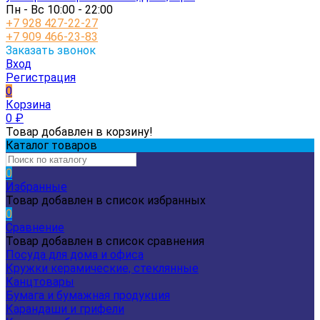
Пн - Вс 10:00 - 22:00
+7 928 427-22-27
+7 909 466-23-83
Заказать звонок
Вход
Регистрация
0
Корзина
0
₽
Товар добавлен в корзину!
Каталог товаров
0
Избранные
Товар добавлен в список избранных
0
Сравнение
Товар добавлен в список сравнения
Посуда для дома и офиса
Кружки керамические, стеклянные
Канцтовары
Бумага и бумажная продукция
Карандаши и грифели