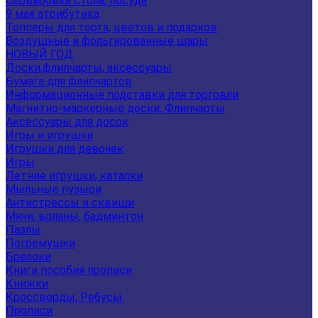
Сервировка стола, посуда
9 мая атрибутика
Топперы для торта, цветов и подарков
Воздушные и фольгированные шары
НОВЫЙ ГОД
Доски,флипчарты, аксессуары
Бумага для флипчартов
Информационные подставки для торговли
Магнитно-маркерные доски, Флипчарты
Аксессуары для досок
Игры и игрушки
Игрушки для девочек
Игры
Летние игрушки, каталки
Мыльные пузыри
Антистрессы и сквиши
Мячи, воланы, бадминтон
Пазлы
Погремушки
Брелоки
Книги пособия прописи
Книжки
Кроссворды, Ребусы.
Прописи