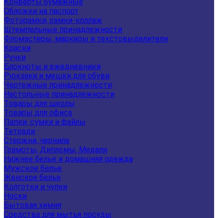
Конверты бумажные
Обложки на паспорт
Фоторамки, рамки-коллаж
Штемпельные принадлежности
Фломастеры, маркеры и текстовыделители
Краски
Ручки
Блокноты и ежедневники
Рюкзаки и мешки для обуви
Чертежные принадлежности
Настольные принадлежности
Товары для школы
Товары для офиса
Папки, сумки и файлы
Тетради
Стержни, чернила
Грамоты, Дипломы, Медали
Нижнее белье и домашняя одежда
Мужское белье
Женское белье
Колготки и чулки
Носки
Бытовая химия
Средства для мытья посуды