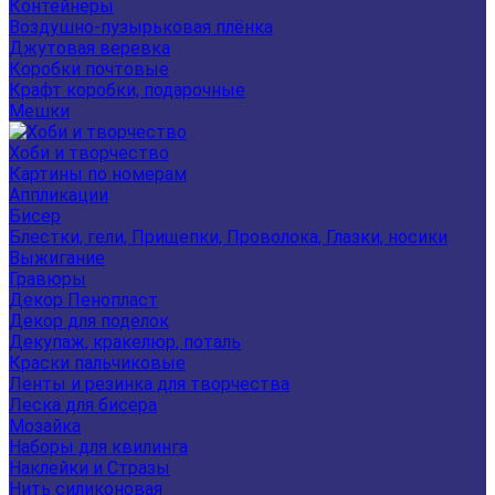
Контейнеры
Воздушно-пузырьковая плёнка
Джутовая веревка
Коробки почтовые
Крафт коробки, подарочные
Мешки
Хоби и творчество
Картины по номерам
Аппликации
Бисер
Блестки, гели, Прищепки, Проволока, Глазки, носики
Выжигание
Гравюры
Декор Пенопласт
Декор для поделок
Декупаж, кракелюр, поталь
Краски пальчиковые
Ленты и резинка для творчества
Леска для бисера
Мозайка
Наборы для квилинга
Наклейки и Стразы
Нить силиконовая