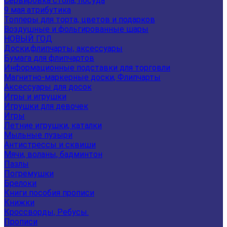
Сервировка стола, посуда
9 мая атрибутика
Топперы для торта, цветов и подарков
Воздушные и фольгированные шары
НОВЫЙ ГОД
Доски,флипчарты, аксессуары
Бумага для флипчартов
Информационные подставки для торговли
Магнитно-маркерные доски, Флипчарты
Аксессуары для досок
Игры и игрушки
Игрушки для девочек
Игры
Летние игрушки, каталки
Мыльные пузыри
Антистрессы и сквиши
Мячи, воланы, бадминтон
Пазлы
Погремушки
Брелоки
Книги пособия прописи
Книжки
Кроссворды, Ребусы.
Прописи