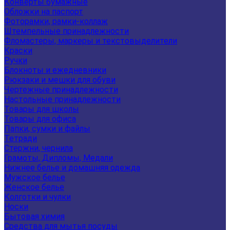
Конверты бумажные
Обложки на паспорт
Фоторамки, рамки-коллаж
Штемпельные принадлежности
Фломастеры, маркеры и текстовыделители
Краски
Ручки
Блокноты и ежедневники
Рюкзаки и мешки для обуви
Чертежные принадлежности
Настольные принадлежности
Товары для школы
Товары для офиса
Папки, сумки и файлы
Тетради
Стержни, чернила
Грамоты, Дипломы, Медали
Нижнее белье и домашняя одежда
Мужское белье
Женское белье
Колготки и чулки
Носки
Бытовая химия
Средства для мытья посуды