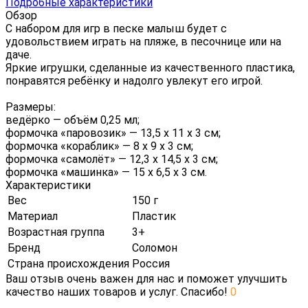
Подробные характеристики
Обзор
С набором для игр в песке малыш будет с
удовольствием играть на пляже, в песочнице или на
даче.
Яркие игрушки, сделанные из качественного пластика,
понравятся ребёнку и надолго увлекут его игрой.
Размеры:
ведёрко — объём 0,25 мл;
формочка «паровозик» — 13,5 х 11 х 3 см;
формочка «кораблик» — 8 х 9 х 3 см;
формочка «самолёт» — 12,3 х 14,5 х 3 см;
формочка «машинка» — 15 х 6,5 х 3 см.
Характеристики
Вес
150 г
Материал
Пластик
Возрастная группа
3+
Бренд
Соломон
Страна происхождения
Россия
Ваш отзыв очень важен для нас и поможет улучшить
качество наших товаров и услуг. Спасибо!
0