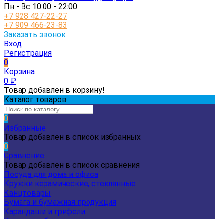
Пн - Вс 10:00 - 22:00
+7 928 427-22-27
+7 909 466-23-83
Заказать звонок
Вход
Регистрация
0
Корзина
0
₽
Товар добавлен в корзину!
Каталог товаров
0
Избранные
Товар добавлен в список избранных
0
Сравнение
Товар добавлен в список сравнения
Посуда для дома и офиса
Кружки керамические, стеклянные
Канцтовары
Бумага и бумажная продукция
Карандаши и грифели