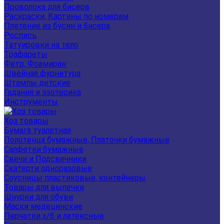
Проволока для бисера
Раскраски, Картины по номерам
Плетение из бусин и бисера
Роспись
Татуировки на тело
Трафареты
Фетр, Фоамиран
Швейная фурнитура
Штампы детские
Гадания и эзотерика
Инструменты
Хоз товары
Бумага туалетная
Полотенца бумажные, Платочки бумажные
Салфетки бумажные
Свечи и Подсвечники
Скатерти одноразовые
Соусницы пластиковые, контейнеры
Товары для выпечки
Шнурки для обуви
Маски медецинские
Перчатки х/б и латексные