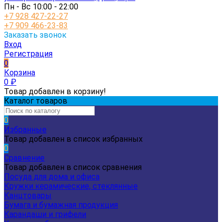
Пн - Вс 10:00 - 22:00
+7 928 427-22-27
+7 909 466-23-83
Заказать звонок
Вход
Регистрация
0
Корзина
0
₽
Товар добавлен в корзину!
Каталог товаров
0
Избранные
Товар добавлен в список избранных
0
Сравнение
Товар добавлен в список сравнения
Посуда для дома и офиса
Кружки керамические, стеклянные
Канцтовары
Бумага и бумажная продукция
Карандаши и грифели