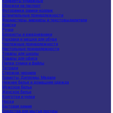
Конверты бумажные
Обложки на паспорт
Фоторамки, рамки-коллаж
Штемпельные принадлежности
Фломастеры, маркеры и текстовыделители
Краски
Ручки
Блокноты и ежедневники
Рюкзаки и мешки для обуви
Чертежные принадлежности
Настольные принадлежности
Товары для школы
Товары для офиса
Папки, сумки и файлы
Тетради
Стержни, чернила
Грамоты, Дипломы, Медали
Нижнее белье и домашняя одежда
Мужское белье
Женское белье
Колготки и чулки
Носки
Бытовая химия
Средства для мытья посуды