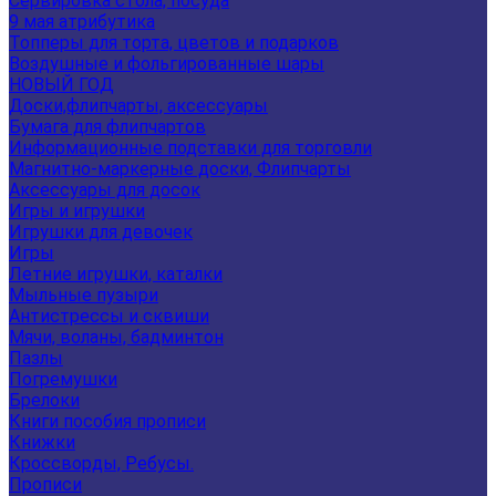
Сервировка стола, посуда
9 мая атрибутика
Топперы для торта, цветов и подарков
Воздушные и фольгированные шары
НОВЫЙ ГОД
Доски,флипчарты, аксессуары
Бумага для флипчартов
Информационные подставки для торговли
Магнитно-маркерные доски, Флипчарты
Аксессуары для досок
Игры и игрушки
Игрушки для девочек
Игры
Летние игрушки, каталки
Мыльные пузыри
Антистрессы и сквиши
Мячи, воланы, бадминтон
Пазлы
Погремушки
Брелоки
Книги пособия прописи
Книжки
Кроссворды, Ребусы.
Прописи