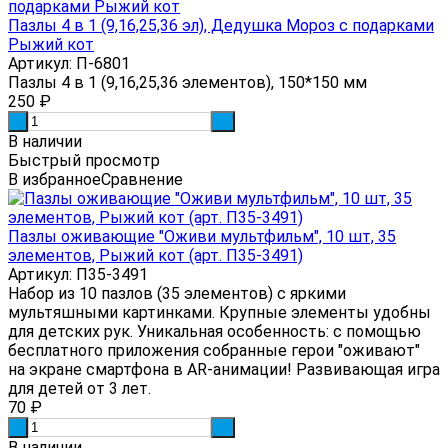
Пазлы 4 в 1 (9,16,25,36 эл), Дедушка Мороз с подарками
Рыжий кот
Артикул: П-6801
Пазлы 4 в 1 (9,16,25,36 элементов), 150*150 мм
250
₽
-
+
В наличии
Быстрый просмотр
В избранное
Сравнение
Пазлы оживающие "Оживи мультфильм", 10 шт, 35
элементов, Рыжий кот (арт. П35-3491)
Артикул: П35-3491
Набор из 10 пазлов (35 элементов) с яркими
мультяшными картинками. Крупные элементы удобны
для детских рук. Уникальная особенность: с помощью
бесплатного приложения собранные герои "оживают"
на экране смартфона в AR-анимации! Развивающая игра
для детей от 3 лет.
70
₽
-
+
В наличии