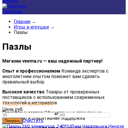
Бахилы
Таблички
Главная
→
Игры и игрушки
→
Пазлы
Пазлы
Магазин veema.ru — ваш надежный партнер!
Опыт и профессионализм
Команда экспертов с
многолетним опытом поможет вам сделать
правильный выбор.
Высокое качество
Товары от проверенных
поставщиков с использованием современных
технологий и материалов.
Подбор по параметрам
Цена,
руб.
Гарантии и сервис
Официальные гарантии на
—
продукцию и оперативная поддержка.
Очистить