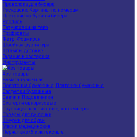
Проволока для бисера
Раскраски, Картины по номерам
Плетение из бусин и бисера
Роспись
Татуировки на тело
Трафареты
Фетр, Фоамиран
Швейная фурнитура
Штампы детские
Гадания и эзотерика
Инструменты
Хоз товары
Бумага туалетная
Полотенца бумажные, Платочки бумажные
Салфетки бумажные
Свечи и Подсвечники
Скатерти одноразовые
Соусницы пластиковые, контейнеры
Товары для выпечки
Шнурки для обуви
Маски медецинские
Перчатки х/б и латексные