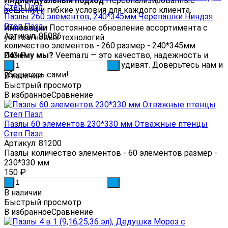
Индивидуальный подход
Персонализированные
решения и гибкие условия для каждого клиента.
Пазлы 260 элементов, 240*345мм Черепашки Ниндзя
Степ Пазл
Инновации
Постоянное обновление ассортимента с
Артикул: 95086
учетом новых технологий.
количество элементов - 260 размер - 240*345мм
Почему мы?
240
₽
Veema.ru — это качество, надежность и
сервис, которые вас приятно удивят. Доверьтесь нам и
-
+
убедитесь сами!
В наличии
Быстрый просмотр
В избранное
Сравнение
Пазлы 60 элементов 230*330 мм Отважные птенцы
Степ Пазл
Артикул: 81200
Пазлы количество элементов - 60 элементов размер -
230*330 мм
150
₽
-
+
В наличии
Быстрый просмотр
В избранное
Сравнение