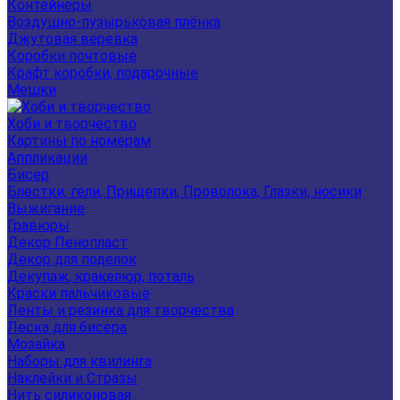
Контейнеры
Воздушно-пузырьковая плёнка
Джутовая веревка
Коробки почтовые
Крафт коробки, подарочные
Мешки
Хоби и творчество
Картины по номерам
Аппликации
Бисер
Блестки, гели, Прищепки, Проволока, Глазки, носики
Выжигание
Гравюры
Декор Пенопласт
Декор для поделок
Декупаж, кракелюр, поталь
Краски пальчиковые
Ленты и резинка для творчества
Леска для бисера
Мозайка
Наборы для квилинга
Наклейки и Стразы
Нить силиконовая