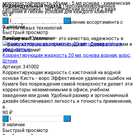
морозоустойчивость объем - 5 мл основа - химическая
Индивидуальный подход
Персонализированные
тип наконечника - металлический ассорти 2 вида
решения и гибкие условия для каждого клиента.
45
₽
-
+
Инновации
Постоянное обновление ассортимента с
В наличии
учетом новых технологий.
Быстрый просмотр
В избранное
Сравнение
Почему мы?
Veema.ru — это качество, надежность и
сервис, которые вас приятно удивят. Доверьтесь нам и
убедитесь сами!
Корректирующая жидкость 20 мл, основа водная, ворс,
Штрих
Артикул: 341002
Корректирующая жидкость с кисточкой на водной
основе Кисть - ворс Эффективное удаление ошибок на
бумаге без повреждения самой поверхности делает эти
корректоры незаменимыми в офисе, учебном
заведении или дома. Удобный размер и эргономичный
дизайн обеспечивают легкость и точность применения,
а...
90
₽
-
+
В наличии
Быстрый просмотр