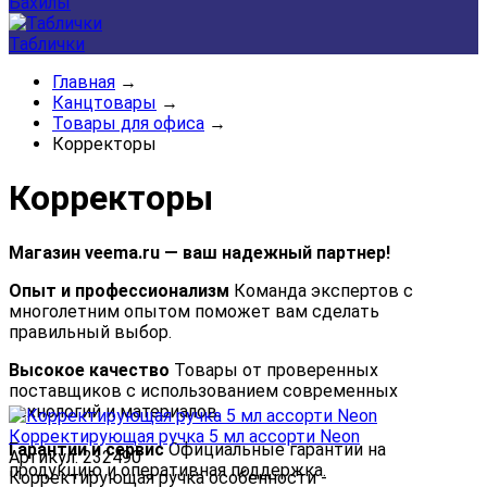
Бахилы
Таблички
Главная
→
Канцтовары
→
Товары для офиса
→
Корректоры
Корректоры
Магазин veema.ru — ваш надежный партнер!
Опыт и профессионализм
Команда экспертов с
многолетним опытом поможет вам сделать
правильный выбор.
Высокое качество
Товары от проверенных
поставщиков с использованием современных
технологий и материалов.
Корректирующая ручка 5 мл ассорти Neon
Гарантии и сервис
Официальные гарантии на
Артикул: 232490
продукцию и оперативная поддержка.
Корректирующая ручка особенности -