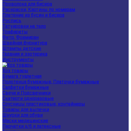
Проволока для бисера
Раскраски, Картины по номерам
Плетение из бусин и бисера
Роспись
Татуировки на тело
Трафареты
Фетр, Фоамиран
Швейная фурнитура
Штампы детские
Гадания и эзотерика
Инструменты
Хоз товары
Бумага туалетная
Полотенца бумажные, Платочки бумажные
Салфетки бумажные
Свечи и Подсвечники
Скатерти одноразовые
Соусницы пластиковые, контейнеры
Товары для выпечки
Шнурки для обуви
Маски медецинские
Перчатки х/б и латексные