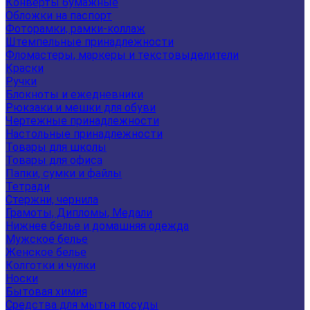
Конверты бумажные
Обложки на паспорт
Фоторамки, рамки-коллаж
Штемпельные принадлежности
Фломастеры, маркеры и текстовыделители
Краски
Ручки
Блокноты и ежедневники
Рюкзаки и мешки для обуви
Чертежные принадлежности
Настольные принадлежности
Товары для школы
Товары для офиса
Папки, сумки и файлы
Тетради
Стержни, чернила
Грамоты, Дипломы, Медали
Нижнее белье и домашняя одежда
Мужское белье
Женское белье
Колготки и чулки
Носки
Бытовая химия
Средства для мытья посуды