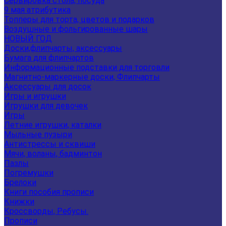
Сервировка стола, посуда
9 мая атрибутика
Топперы для торта, цветов и подарков
Воздушные и фольгированные шары
НОВЫЙ ГОД
Доски,флипчарты, аксессуары
Бумага для флипчартов
Информационные подставки для торговли
Магнитно-маркерные доски, Флипчарты
Аксессуары для досок
Игры и игрушки
Игрушки для девочек
Игры
Летние игрушки, каталки
Мыльные пузыри
Антистрессы и сквиши
Мячи, воланы, бадминтон
Пазлы
Погремушки
Брелоки
Книги пособия прописи
Книжки
Кроссворды, Ребусы.
Прописи