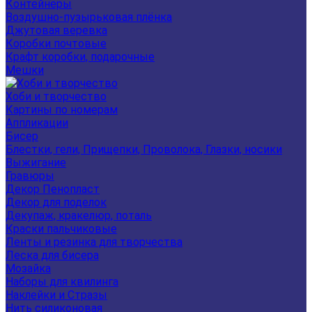
Контейнеры
Воздушно-пузырьковая плёнка
Джутовая веревка
Коробки почтовые
Крафт коробки, подарочные
Мешки
Хоби и творчество
Картины по номерам
Аппликации
Бисер
Блестки, гели, Прищепки, Проволока, Глазки, носики
Выжигание
Гравюры
Декор Пенопласт
Декор для поделок
Декупаж, кракелюр, поталь
Краски пальчиковые
Ленты и резинка для творчества
Леска для бисера
Мозайка
Наборы для квилинга
Наклейки и Стразы
Нить силиконовая