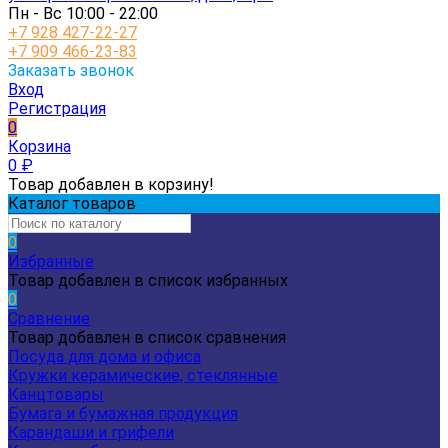
Пн - Вс 10:00 - 22:00
+7 928 427-22-27
+7 909 466-23-83
Заказать звонок
Вход
Регистрация
0
Корзина
0
₽
Товар добавлен в корзину!
Каталог товаров
0
Избранные
Товар добавлен в список избранных
0
Сравнение
Товар добавлен в список сравнения
Посуда для дома и офиса
Кружки керамические, стеклянные
Канцтовары
Бумага и бумажная продукция
Карандаши и грифели