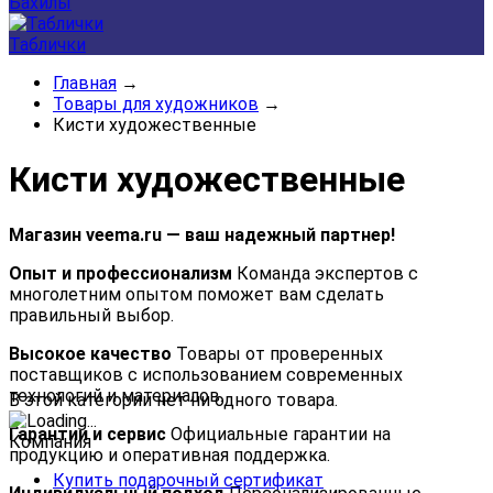
Бахилы
Таблички
Главная
→
Товары для художников
→
Кисти художественные
Кисти художественные
Магазин veema.ru — ваш надежный партнер!
Опыт и профессионализм
Команда экспертов с
многолетним опытом поможет вам сделать
правильный выбор.
Высокое качество
Товары от проверенных
поставщиков с использованием современных
технологий и материалов.
В этой категории нет ни одного товара.
Гарантии и сервис
Официальные гарантии на
Компания
продукцию и оперативная поддержка.
Купить подарочный сертификат