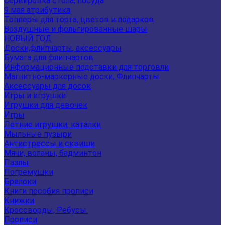
Сервировка стола, посуда
9 мая атрибутика
Топперы для торта, цветов и подарков
Воздушные и фольгированные шары
НОВЫЙ ГОД
Доски,флипчарты, аксессуары
Бумага для флипчартов
Информационные подставки для торговли
Магнитно-маркерные доски, Флипчарты
Аксессуары для досок
Игры и игрушки
Игрушки для девочек
Игры
Летние игрушки, каталки
Мыльные пузыри
Антистрессы и сквиши
Мячи, воланы, бадминтон
Пазлы
Погремушки
Брелоки
Книги пособия прописи
Книжки
Кроссворды, Ребусы.
Прописи