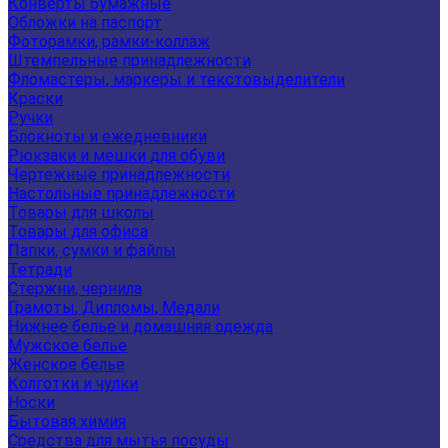
Конверты бумажные
Обложки на паспорт
Фоторамки, рамки-коллаж
Штемпельные принадлежности
Фломастеры, маркеры и текстовыделители
Краски
Ручки
Блокноты и ежедневники
Рюкзаки и мешки для обуви
Чертежные принадлежности
Настольные принадлежности
Товары для школы
Товары для офиса
Папки, сумки и файлы
Тетради
Стержни, чернила
Грамоты, Дипломы, Медали
Нижнее белье и домашняя одежда
Мужское белье
Женское белье
Колготки и чулки
Носки
Бытовая химия
Средства для мытья посуды