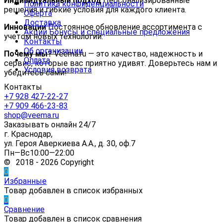
Индивидуальный подход
Персонализированные
Политика конфиденциальности
решения и гибкие условия для каждого клиента.
Оферта
Доставка
Инновации
Постоянное обновление ассортимента с
Акции Бонусы и специальные предложения
учетом новых технологий.
Контакты
Об организации
Почему мы?
Veema.ru — это качество, надежность и
Оплата
сервис, которые вас приятно удивят. Доверьтесь нам и
Условия возврата
убедитесь сами!
Контакты
+7 928 427-22-27
+7 909 466-23-83
shop@veema.ru
Заказывать онлайн 24/7
г. Краснодар,
ул. Героя Аверкиева А.А., д. 30, оф.7
Пн—Вс10:00—22:00
© 2018 - 2026 Copyright
0
Избранные
Товар добавлен в список избранных
0
Сравнение
Товар добавлен в список сравнения