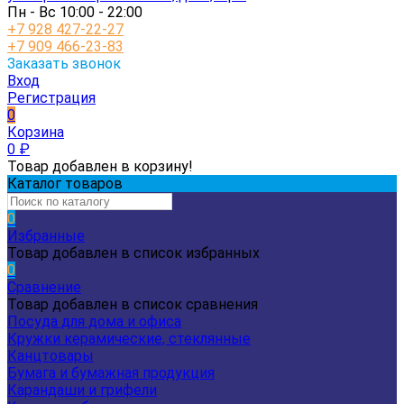
Пн - Вс 10:00 - 22:00
+7 928 427-22-27
+7 909 466-23-83
Заказать звонок
Вход
Регистрация
0
Корзина
0
₽
Товар добавлен в корзину!
Каталог товаров
0
Избранные
Товар добавлен в список избранных
0
Сравнение
Товар добавлен в список сравнения
Посуда для дома и офиса
Кружки керамические, стеклянные
Канцтовары
Бумага и бумажная продукция
Карандаши и грифели