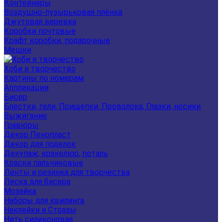
Контейнеры
Воздушно-пузырьковая плёнка
Джутовая веревка
Коробки почтовые
Крафт коробки, подарочные
Мешки
Хоби и творчество
Картины по номерам
Аппликации
Бисер
Блестки, гели, Прищепки, Проволока, Глазки, носики
Выжигание
Гравюры
Декор Пенопласт
Декор для поделок
Декупаж, кракелюр, поталь
Краски пальчиковые
Ленты и резинка для творчества
Леска для бисера
Мозайка
Наборы для квилинга
Наклейки и Стразы
Нить силиконовая