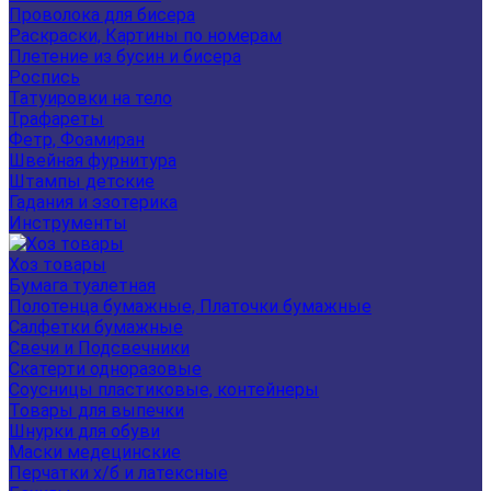
Проволока для бисера
Раскраски, Картины по номерам
Плетение из бусин и бисера
Роспись
Татуировки на тело
Трафареты
Фетр, Фоамиран
Швейная фурнитура
Штампы детские
Гадания и эзотерика
Инструменты
Хоз товары
Бумага туалетная
Полотенца бумажные, Платочки бумажные
Салфетки бумажные
Свечи и Подсвечники
Скатерти одноразовые
Соусницы пластиковые, контейнеры
Товары для выпечки
Шнурки для обуви
Маски медецинские
Перчатки х/б и латексные