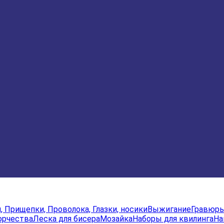
и, Прищепки, Проволока, Глазки, носики
Выжигание
Гравюр
орчества
Леска для бисера
Мозайка
Наборы для квилинга
На