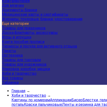
Кожгалантерея
Для мужчин
Документы бланки
Медицинские карты и сертификаты
Журналы, трудовые, бланки, удостоверения
Еще категории
Товары для праздников
Доски,флипчарты, аксессуары
Игры и игрушки
Книги пособия прописи
Термосы и посуда для активного отдыха
Пакеты
Оргтехника
Товары для торговли
Товары для художников
Упаковка, коробки, мешки
Хоби и творчество
Хоз товары
Таблички
Главная
→
Хоби и творчество
→
Картины по номерам
Аппликации
Бисер
Блестки, гел
поталь
Краски пальчиковые
Ленты и резинка для тв