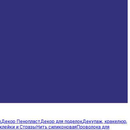
ы
Декор Пенопласт
Декор для поделок
Декупаж, кракелюр,
клейки и Стразы
Нить силиконовая
Проволока для