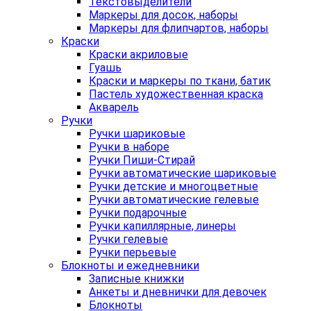
Текстовыделители
Маркеры для досок, наборы
Маркеры для флипчартов, наборы
Краски
Краски акриловые
Гуашь
Краски и маркеры по ткани, батик
Пастель художественная краска
Акварель
Ручки
Ручки шариковые
Ручки в наборе
Ручки Пиши-Стирай
Ручки автоматические шариковые
Ручки детские и многоцветные
Ручки автоматические гелевые
Ручки подарочные
Ручки капиллярные, линеры
Ручки гелевые
Ручки перьевые
Блокноты и ежедневники
Записные книжки
Анкеты и дневнички для девочек
Блокноты