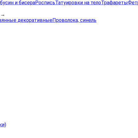
бусин и бисера
Роспись
Татуировки на тело
Трафареты
Фет
→
вянные декоративные
Проволока, синель
ки)