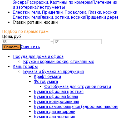
бисера
Раскраски, Картины по номерам
Плетение из 
и эзотерика
Инструменты
Блестки, гели, Прищепки, Проволока, Глазки, носики
Блестки, гели
Глазки, ротики, носики
Прищепки дере
Глазки, ротики, носики
Подбор по параметрам
Цена,
руб.
—
Очистить
Посуда для дома и офиса
Кружки керамические, стеклянные
Канцтовары
Бумага и бумажная продукция
Крафт бумага
Фотобумага
Фотобумага для струйной печати
Бумага офисная цветная
Бумага офисная белая
Бумага копировальная
Бумага самоклеящаяся (адресные наклей
Бумага для акварели
Бумага для черчения