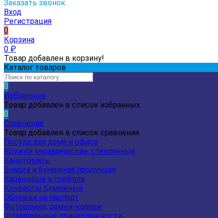
Заказать звонок
Вход
Регистрация
0
Корзина
0
₽
Товар добавлен в корзину!
Каталог товаров
0
Избранные
Товар добавлен в список избранных
0
Сравнение
Товар добавлен в список сравнения
Посуда для дома и офиса
Кружки керамические, стеклянные
Канцтовары
Бумага и бумажная продукция
Карандаши и грифели
Конверты бумажные
Обложки на паспорт
Фоторамки, рамки-коллаж
Штемпельные принадлежности