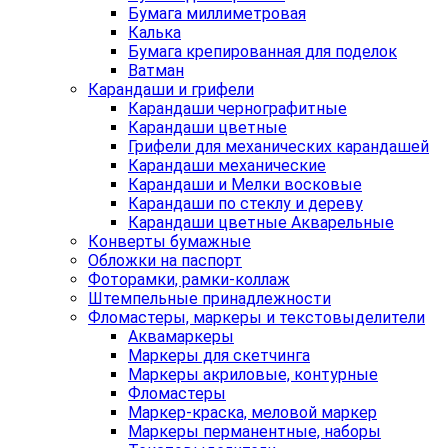
Бумага миллиметровая
Калька
Бумага крепированная для поделок
Ватман
Карандаши и грифели
Карандаши чернографитные
Карандаши цветные
Грифели для механических карандашей
Карандаши механические
Карандаши и Мелки восковые
Карандаши по стеклу и дереву
Карандаши цветные Акварельные
Конверты бумажные
Обложки на паспорт
Фоторамки, рамки-коллаж
Штемпельные принадлежности
Фломастеры, маркеры и текстовыделители
Аквамаркеры
Маркеры для скетчинга
Маркеры акриловые, контурные
Фломастеры
Маркер-краска, меловой маркер
Маркеры перманентные, наборы