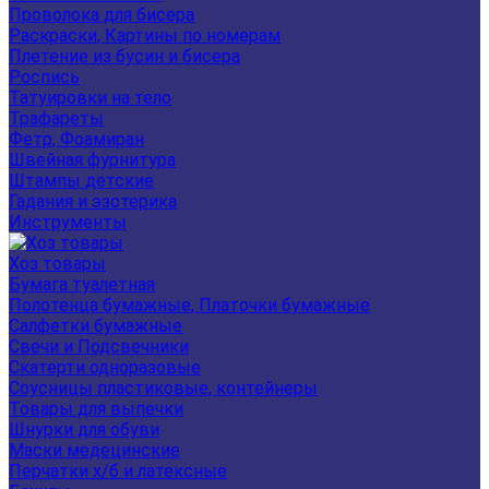
Проволока для бисера
Раскраски, Картины по номерам
Плетение из бусин и бисера
Роспись
Татуировки на тело
Трафареты
Фетр, Фоамиран
Швейная фурнитура
Штампы детские
Гадания и эзотерика
Инструменты
Хоз товары
Бумага туалетная
Полотенца бумажные, Платочки бумажные
Салфетки бумажные
Свечи и Подсвечники
Скатерти одноразовые
Соусницы пластиковые, контейнеры
Товары для выпечки
Шнурки для обуви
Маски медецинские
Перчатки х/б и латексные