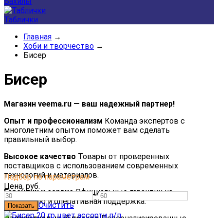
Бахилы
Таблички
Главная
→
Хоби и творчество
→
Бисер
Бисер
Магазин veema.ru — ваш надежный партнер!
Опыт и профессионализм
Команда экспертов с
многолетним опытом поможет вам сделать
правильный выбор.
Высокое качество
Товары от проверенных
поставщиков с использованием современных
технологий и материалов.
Подбор по параметрам
Цена,
руб.
Гарантии и сервис
Официальные гарантии на
—
продукцию и оперативная поддержка.
Очистить