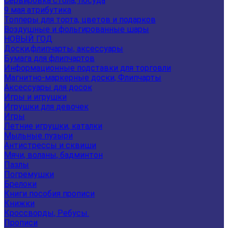
Сервировка стола, посуда
9 мая атрибутика
Топперы для торта, цветов и подарков
Воздушные и фольгированные шары
НОВЫЙ ГОД
Доски,флипчарты, аксессуары
Бумага для флипчартов
Информационные подставки для торговли
Магнитно-маркерные доски, Флипчарты
Аксессуары для досок
Игры и игрушки
Игрушки для девочек
Игры
Летние игрушки, каталки
Мыльные пузыри
Антистрессы и сквиши
Мячи, воланы, бадминтон
Пазлы
Погремушки
Брелоки
Книги пособия прописи
Книжки
Кроссворды, Ребусы.
Прописи