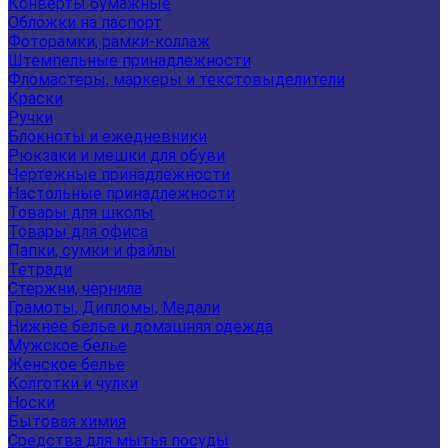
Конверты бумажные
Обложки на паспорт
Фоторамки, рамки-коллаж
Штемпельные принадлежности
Фломастеры, маркеры и текстовыделители
Краски
Ручки
Блокноты и ежедневники
Рюкзаки и мешки для обуви
Чертежные принадлежности
Настольные принадлежности
Товары для школы
Товары для офиса
Папки, сумки и файлы
Тетради
Стержни, чернила
Грамоты, Дипломы, Медали
Нижнее белье и домашняя одежда
Мужское белье
Женское белье
Колготки и чулки
Носки
Бытовая химия
Средства для мытья посуды