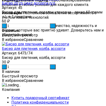
Индивидуальный подход
Персонализированные
Бисер 20 гр цвет ассорти п/п
решения и гибкие условия для каждого клиента.
Артикул: 45
Бисер для плетения, поделок упаковка - пакет 60 грамм
Инновации
Постоянное обновление ассортимента с
+/- в 1 пакетике
учетом новых технологий.
60
₽
Почему мы?
Veema.ru — это качество, надежность и
-
+
сервис, которые вас приятно удивят. Доверьтесь нам и
В наличии
убедитесь сами!
Быстрый просмотр
В избранное
Сравнение
Бисер для плетения, колба, ассорти
Артикул: 6473/74
Бисер для плетения, колба, ассорти
30
₽
-
+
В наличии
Быстрый просмотр
В избранное
Сравнение
Компания
Купить подарочный сертификат
Политика конфиденциальности