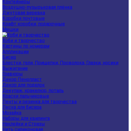
Контейнеры
Воздушно-пузырьковая плёнка
Джутовая веревка
Коробки почтовые
Крафт коробки, подарочные
Мешки
Хоби и творчество
Картины по номерам
Аппликации
Бисер
Блестки, гели, Прищепки, Проволока, Глазки, носики
Выжигание
Гравюры
Декор Пенопласт
Декор для поделок
Декупаж, кракелюр, поталь
Краски пальчиковые
Ленты и резинка для творчества
Леска для бисера
Мозайка
Наборы для квилинга
Наклейки и Стразы
Нить силиконовая