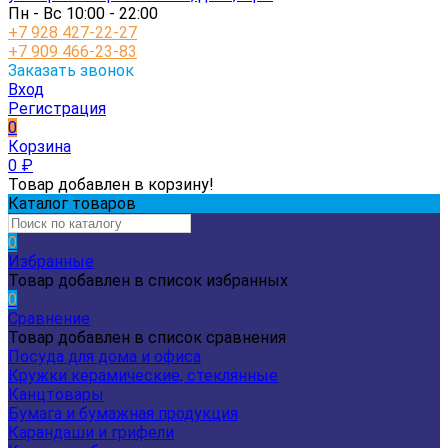
Пн - Вс 10:00 - 22:00
+7 928 427-22-27
+7 909 466-23-83
Заказать звонок
Вход
Регистрация
0
Корзина
0
₽
Товар добавлен в корзину!
Каталог товаров
0
Избранные
Товар добавлен в список избранных
0
Сравнение
Товар добавлен в список сравнения
Посуда для дома и офиса
Кружки керамические, стеклянные
Канцтовары
Бумага и бумажная продукция
Карандаши и грифели