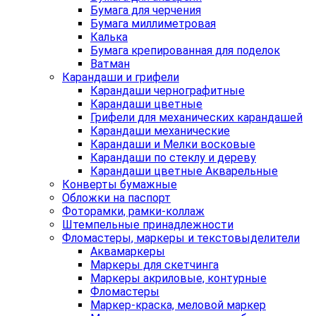
Бумага для черчения
Бумага миллиметровая
Калька
Бумага крепированная для поделок
Ватман
Карандаши и грифели
Карандаши чернографитные
Карандаши цветные
Грифели для механических карандашей
Карандаши механические
Карандаши и Мелки восковые
Карандаши по стеклу и дереву
Карандаши цветные Акварельные
Конверты бумажные
Обложки на паспорт
Фоторамки, рамки-коллаж
Штемпельные принадлежности
Фломастеры, маркеры и текстовыделители
Аквамаркеры
Маркеры для скетчинга
Маркеры акриловые, контурные
Фломастеры
Маркер-краска, меловой маркер