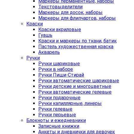
Маркеры перманентные, наборы
Текстовыделители
Маркеры для досок, наборы
Маркеры для флипчартов, наборы
Краски
Краски акриловые
Гуашь
Краски и маркеры по ткани, батик
Пастель художественная краска
Акварель
Ручки
Ручки шариковые
Ручки в наборе
Ручки Пиши-Стирай
Ручки автоматические шариковые
Ручки детские и многоцветные
Ручки автоматические гелевые
Ручки подарочные
Ручки капиллярные, линеры
Ручки гелевые
Ручки перьевые
Блокноты и ежедневники
Записные книжки
Анкеты и дневнички для девочек