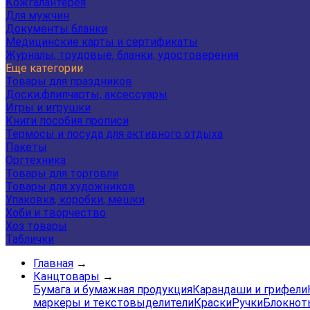
Кожгалантерея
Для мужчин
Документы бланки
Медицинские карты и сертификаты
Журналы, трудовые, бланки, удостоверения
Еще категории
Товары для праздников
Доски,флипчарты, аксессуары
Игры и игрушки
Книги пособия прописи
Термосы и посуда для активного отдыха
Пакеты
Оргтехника
Товары для торговли
Товары для художников
Упаковка, коробки, мешки
Хоби и творчество
Хоз товары
Таблички
Главная
→
Канцтовары
→
Бумага и бумажная продукция
Карандаши и грифели
маркеры и текстовыделители
Краски
Ручки
Блокнот