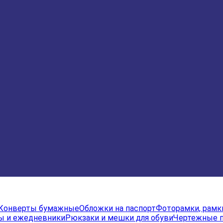
Конверты бумажные
Обложки на паспорт
Фоторамки, рамк
ы и ежедневники
Рюкзаки и мешки для обуви
Чертежные 