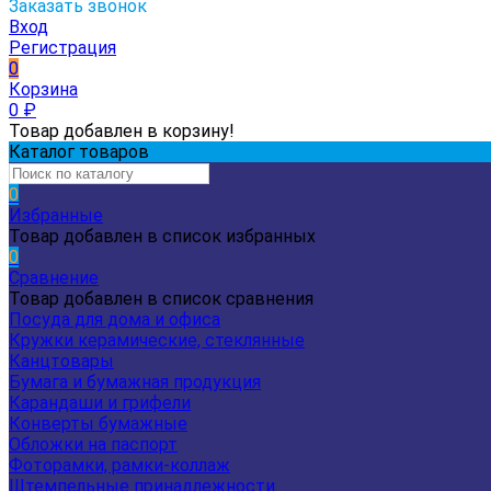
Заказать звонок
Вход
Регистрация
0
Корзина
0
₽
Товар добавлен в корзину!
Каталог товаров
0
Избранные
Товар добавлен в список избранных
0
Сравнение
Товар добавлен в список сравнения
Посуда для дома и офиса
Кружки керамические, стеклянные
Канцтовары
Бумага и бумажная продукция
Карандаши и грифели
Конверты бумажные
Обложки на паспорт
Фоторамки, рамки-коллаж
Штемпельные принадлежности