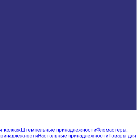
и-коллаж
Штемпельные принадлежности
Фломастеры,
принадлежности
Настольные принадлежности
Товары для