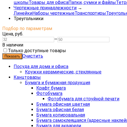
школы
Товары для офиса
Папки, сумки и файлы
Тетр
Чертежные принадлежности
→
Линейки
Наборы чертежные
Транспортиры
Треуголь
Треугольники
Подбор по параметрам
Цена,
руб.
—
В наличии
Только доступные товары
Очистить
Посуда для дома и офиса
Кружки керамические, стеклянные
Канцтовары
Бумага и бумажная продукция
Крафт бумага
Фотобумага
Фотобумага для струйной печати
Бумага офисная цветная
Бумага офисная белая
Бумага копировальная
Бумага самоклеящаяся (адресные наклей
Бумага для акварели