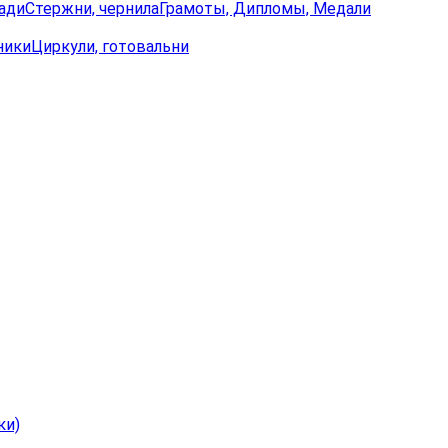
ади
Стержни, чернила
Грамоты, Дипломы, Медали
ники
Циркули, готовальни
ки)