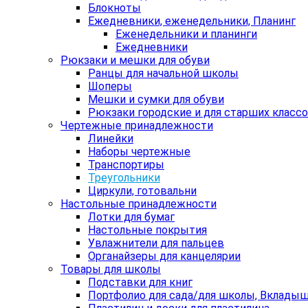
Блокноты
Ежедневники, еженедельники, Планинг
Еженедельники и планинги
Ежедневники
Рюкзаки и мешки для обуви
Ранцы для начальной школы
Шоперы
Мешки и сумки для обуви
Рюкзаки городские и для старших класс
Чертежные принадлежности
Линейки
Наборы чертежные
Транспортиры
Треугольники
Циркули, готовальни
Настольные принадлежности
Лотки для бумаг
Настольные покрытия
Увлажнители для пальцев
Органайзеры для канцелярии
Товары для школы
Подставки для книг
Портфолио для сада/для школы, Вклады