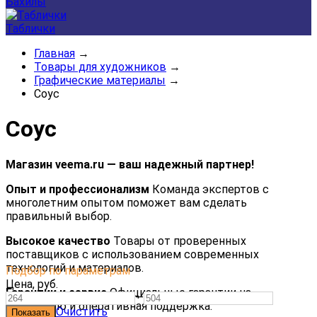
Бахилы
Таблички
Главная
→
Товары для художников
→
Графические материалы
→
Соус
Соус
Магазин veema.ru — ваш надежный партнер!
Опыт и профессионализм
Команда экспертов с
многолетним опытом поможет вам сделать
правильный выбор.
Высокое качество
Товары от проверенных
поставщиков с использованием современных
технологий и материалов.
Подбор по параметрам
Цена,
руб.
Гарантии и сервис
Официальные гарантии на
—
продукцию и оперативная поддержка.
Очистить