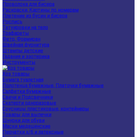
Проволока для бисера
Раскраски, Картины по номерам
Плетение из бусин и бисера
Роспись
Татуировки на тело
Трафареты
Фетр, Фоамиран
Швейная фурнитура
Штампы детские
Гадания и эзотерика
Инструменты
Хоз товары
Бумага туалетная
Полотенца бумажные, Платочки бумажные
Салфетки бумажные
Свечи и Подсвечники
Скатерти одноразовые
Соусницы пластиковые, контейнеры
Товары для выпечки
Шнурки для обуви
Маски медецинские
Перчатки х/б и латексные