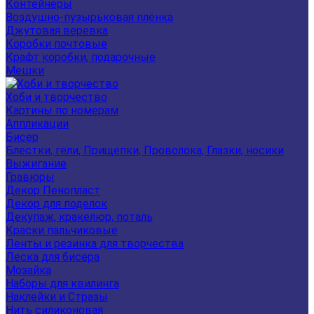
Контейнеры
Воздушно-пузырьковая плёнка
Джутовая веревка
Коробки почтовые
Крафт коробки, подарочные
Мешки
Хоби и творчество
Картины по номерам
Аппликации
Бисер
Блестки, гели, Прищепки, Проволока, Глазки, носики
Выжигание
Гравюры
Декор Пенопласт
Декор для поделок
Декупаж, кракелюр, поталь
Краски пальчиковые
Ленты и резинка для творчества
Леска для бисера
Мозайка
Наборы для квилинга
Наклейки и Стразы
Нить силиконовая