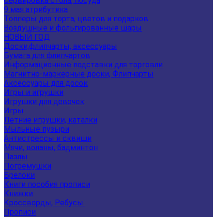
Сервировка стола, посуда
9 мая атрибутика
Топперы для торта, цветов и подарков
Воздушные и фольгированные шары
НОВЫЙ ГОД
Доски,флипчарты, аксессуары
Бумага для флипчартов
Информационные подставки для торговли
Магнитно-маркерные доски, Флипчарты
Аксессуары для досок
Игры и игрушки
Игрушки для девочек
Игры
Летние игрушки, каталки
Мыльные пузыри
Антистрессы и сквиши
Мячи, воланы, бадминтон
Пазлы
Погремушки
Брелоки
Книги пособия прописи
Книжки
Кроссворды, Ребусы.
Прописи