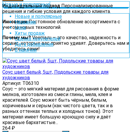
Новые и популярные
Индивидуальный подход
Персонализированные
решения и гибкие условия для каждого клиента.
Новые и популярные
Инновации
Постоянное обновление ассортимента с
Название
учетом новых технологий.
Цена
Хиты продаж
Почему мы?
Veema.ru — это качество, надежность и
Оценка покупателей
сервис, которые вас приятно удивят. Доверьтесь нам и
Дата добавления
убедитесь сами!
В наличии
Соус цвет белый, 5шт, Подольские товары для
художников
Артикул: Т06310
Соус – это мягкий материал для рисования в форме
мелков, изготовлен из смеси глины, мела, клея и
красителей. Соус может быть чёрным, белым,
коричневым и серым (как чистого цвета, так и в
разных оттенках теплых и холодных тонов). Этот
материал имеет большую кроющую силу и даёт
красивые бархатистые...
264
₽