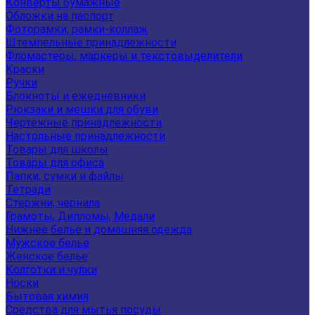
Конверты бумажные
Обложки на паспорт
Фоторамки, рамки-коллаж
Штемпельные принадлежности
Фломастеры, маркеры и текстовыделители
Краски
Ручки
Блокноты и ежедневники
Рюкзаки и мешки для обуви
Чертежные принадлежности
Настольные принадлежности
Товары для школы
Товары для офиса
Папки, сумки и файлы
Тетради
Стержни, чернила
Грамоты, Дипломы, Медали
Нижнее белье и домашняя одежда
Мужское белье
Женское белье
Колготки и чулки
Носки
Бытовая химия
Средства для мытья посуды