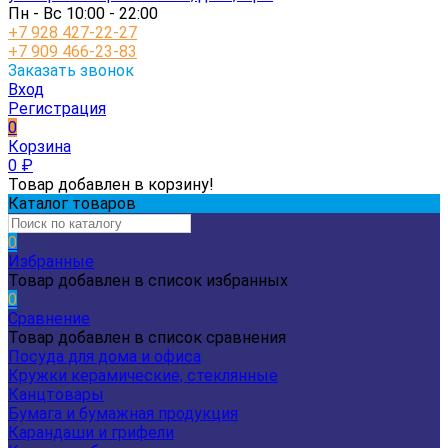
Пн - Вс 10:00 - 22:00
+7 928 427-22-27
+7 909 466-23-83
Заказать звонок
Вход
Регистрация
0
Корзина
0
₽
Товар добавлен в корзину!
Каталог товаров
0
Избранные
Товар добавлен в список избранных
0
Сравнение
Товар добавлен в список сравнения
Посуда для дома и офиса
Кружки керамические, стеклянные
Канцтовары
Бумага и бумажная продукция
Карандаши и грифели