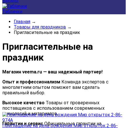
Бахилы
Таблички
Главная
→
Товары для праздников
→
Пригласительные на праздник
Пригласительные на
праздник
Магазин veema.ru — ваш надежный партнер!
Опыт и профессионализм
Команда экспертов с
многолетним опытом поможет вам сделать
правильный выбор.
Высокое качество
Товары от проверенных
поставщиков с использованием современных
технологий и материалов.
Гарантии и сервис
Официальные гарантии на
Приглашение на день рождения Мир открыток 2-86-