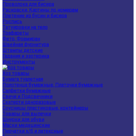
Проволока для бисера
Раскраски, Картины по номерам
Плетение из бусин и бисера
Роспись
Татуировки на тело
Трафареты
Фетр, Фоамиран
Швейная фурнитура
Штампы детские
Гадания и эзотерика
Инструменты
Хоз товары
Бумага туалетная
Полотенца бумажные, Платочки бумажные
Салфетки бумажные
Свечи и Подсвечники
Скатерти одноразовые
Соусницы пластиковые, контейнеры
Товары для выпечки
Шнурки для обуви
Маски медецинские
Перчатки х/б и латексные