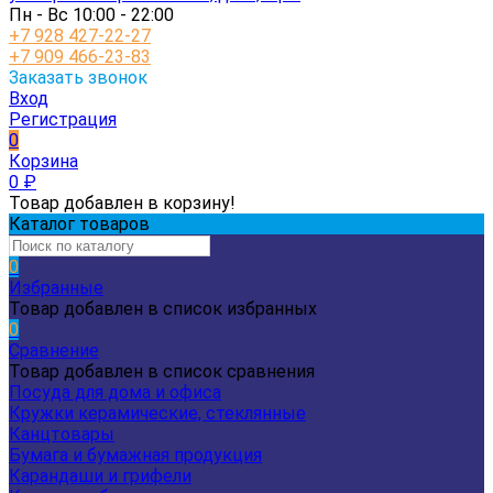
Пн - Вс 10:00 - 22:00
+7 928 427-22-27
+7 909 466-23-83
Заказать звонок
Вход
Регистрация
0
Корзина
0
₽
Товар добавлен в корзину!
Каталог товаров
0
Избранные
Товар добавлен в список избранных
0
Сравнение
Товар добавлен в список сравнения
Посуда для дома и офиса
Кружки керамические, стеклянные
Канцтовары
Бумага и бумажная продукция
Карандаши и грифели