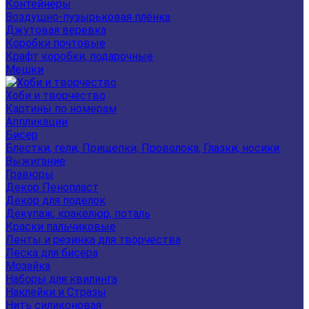
Контейнеры
Воздушно-пузырьковая плёнка
Джутовая веревка
Коробки почтовые
Крафт коробки, подарочные
Мешки
Хоби и творчество
Картины по номерам
Аппликации
Бисер
Блестки, гели, Прищепки, Проволока, Глазки, носики
Выжигание
Гравюры
Декор Пенопласт
Декор для поделок
Декупаж, кракелюр, поталь
Краски пальчиковые
Ленты и резинка для творчества
Леска для бисера
Мозайка
Наборы для квилинга
Наклейки и Стразы
Нить силиконовая