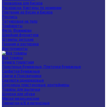
Проволока для бисера
Раскраски, Картины по номерам
Плетение из бусин и бисера
Роспись
Татуировки на тело
Трафареты
Фетр, Фоамиран
Швейная фурнитура
Штампы детские
Гадания и эзотерика
Инструменты
Хоз товары
Бумага туалетная
Полотенца бумажные, Платочки бумажные
Салфетки бумажные
Свечи и Подсвечники
Скатерти одноразовые
Соусницы пластиковые, контейнеры
Товары для выпечки
Шнурки для обуви
Маски медецинские
Перчатки х/б и латексные