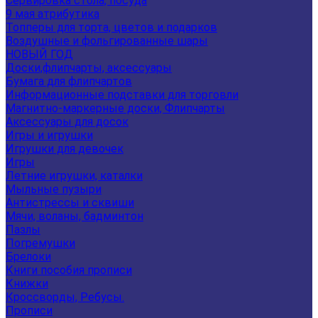
Сервировка стола, посуда
9 мая атрибутика
Топперы для торта, цветов и подарков
Воздушные и фольгированные шары
НОВЫЙ ГОД
Доски,флипчарты, аксессуары
Бумага для флипчартов
Информационные подставки для торговли
Магнитно-маркерные доски, Флипчарты
Аксессуары для досок
Игры и игрушки
Игрушки для девочек
Игры
Летние игрушки, каталки
Мыльные пузыри
Антистрессы и сквиши
Мячи, воланы, бадминтон
Пазлы
Погремушки
Брелоки
Книги пособия прописи
Книжки
Кроссворды, Ребусы.
Прописи