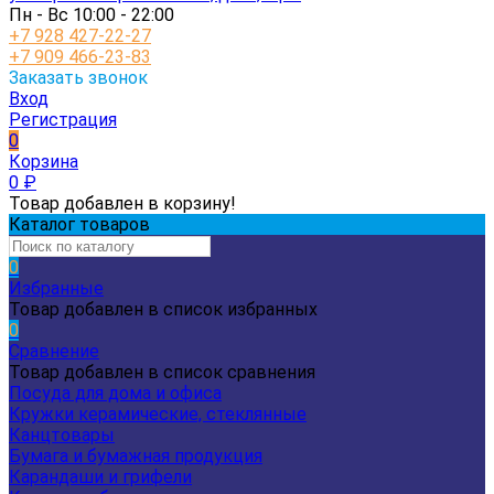
Пн - Вс 10:00 - 22:00
+7 928 427-22-27
+7 909 466-23-83
Заказать звонок
Вход
Регистрация
0
Корзина
0
₽
Товар добавлен в корзину!
Каталог товаров
0
Избранные
Товар добавлен в список избранных
0
Сравнение
Товар добавлен в список сравнения
Посуда для дома и офиса
Кружки керамические, стеклянные
Канцтовары
Бумага и бумажная продукция
Карандаши и грифели