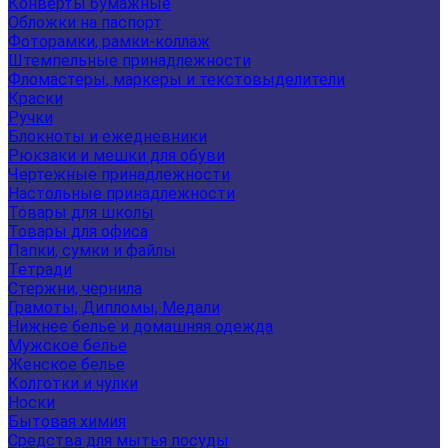
Конверты бумажные
Обложки на паспорт
Фоторамки, рамки-коллаж
Штемпельные принадлежности
Фломастеры, маркеры и текстовыделители
Краски
Ручки
Блокноты и ежедневники
Рюкзаки и мешки для обуви
Чертежные принадлежности
Настольные принадлежности
Товары для школы
Товары для офиса
Папки, сумки и файлы
Тетради
Стержни, чернила
Грамоты, Дипломы, Медали
Нижнее белье и домашняя одежда
Мужское белье
Женское белье
Колготки и чулки
Носки
Бытовая химия
Средства для мытья посуды