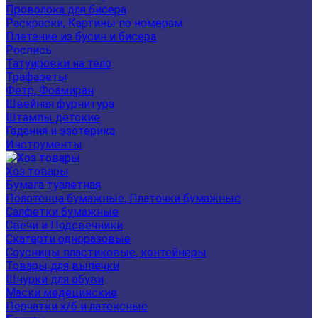
Проволока для бисера
Раскраски, Картины по номерам
Плетение из бусин и бисера
Роспись
Татуировки на тело
Трафареты
Фетр, Фоамиран
Швейная фурнитура
Штампы детские
Гадания и эзотерика
Инструменты
Хоз товары
Бумага туалетная
Полотенца бумажные, Платочки бумажные
Салфетки бумажные
Свечи и Подсвечники
Скатерти одноразовые
Соусницы пластиковые, контейнеры
Товары для выпечки
Шнурки для обуви
Маски медецинские
Перчатки х/б и латексные