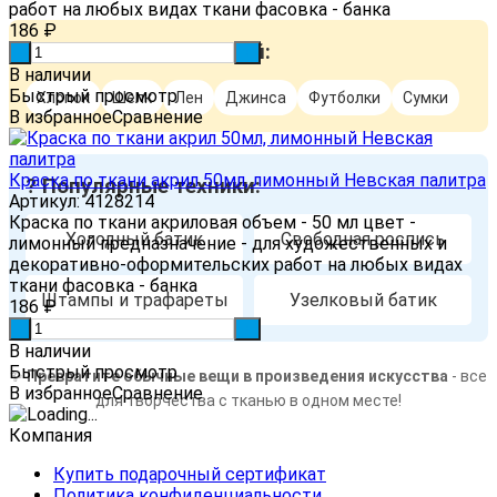
работ на любых видах ткани фасовка - банка
186
₽
? Подходит для тканей:
-
+
В наличии
Быстрый просмотр
Хлопок
Шелк
Лен
Джинса
Футболки
Сумки
В избранное
Сравнение
Краска по ткани акрил 50мл, лимонный Невская палитра
? Популярные техники:
Артикул: 4128214
Краска по ткани акриловая объем - 50 мл цвет -
Холодный батик
Свободная роспись
лимонный предназначение - для художественных и
декоративно-оформительских работ на любых видах
ткани фасовка - банка
Штампы и трафареты
Узелковый батик
186
₽
-
+
В наличии
Быстрый просмотр
✨
Превратите обычные вещи в произведения искусства
- все
В избранное
Сравнение
для творчества с тканью в одном месте!
Компания
Купить подарочный сертификат
Политика конфиденциальности