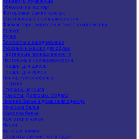
Конверты бумажные
Обложки на паспорт
Фоторамки, рамки-коллаж
Штемпельные принадлежности
Фломастеры, маркеры и текстовыделители
Краски
Ручки
Блокноты и ежедневники
Рюкзаки и мешки для обуви
Чертежные принадлежности
Настольные принадлежности
Товары для школы
Товары для офиса
Папки, сумки и файлы
Тетради
Стержни, чернила
Грамоты, Дипломы, Медали
Нижнее белье и домашняя одежда
Мужское белье
Женское белье
Колготки и чулки
Носки
Бытовая химия
Средства для мытья посуды