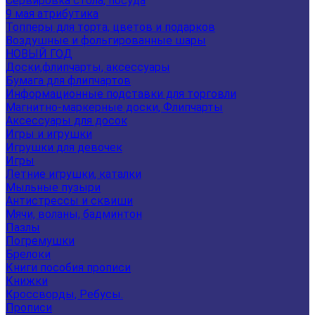
Сервировка стола, посуда
9 мая атрибутика
Топперы для торта, цветов и подарков
Воздушные и фольгированные шары
НОВЫЙ ГОД
Доски,флипчарты, аксессуары
Бумага для флипчартов
Информационные подставки для торговли
Магнитно-маркерные доски, Флипчарты
Аксессуары для досок
Игры и игрушки
Игрушки для девочек
Игры
Летние игрушки, каталки
Мыльные пузыри
Антистрессы и сквиши
Мячи, воланы, бадминтон
Пазлы
Погремушки
Брелоки
Книги пособия прописи
Книжки
Кроссворды, Ребусы.
Прописи