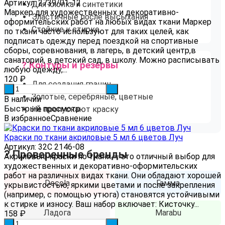
Артикул: 2739/01-12
Для хлопка и синтетики
Маркер для художественных и декоративно-
Эластичные после высыхания
оформительских работ на любых видах ткани Маркер
Стойкие к стирке
по ткани часто используют для таких целей, как
подписать одежду перед поездкой на спортивные
сборы, соревнования, в лагерь, в детский центр,в
санаторий, в детский сад, в школу. Можно расписывать
? Контуры и резервы
любую одежду,...
120
₽
Для создания границ
-
+
Золотые, серебряные, цветные
В наличии
Быстрый просмотр
Не пропускают краску
В избранное
Сравнение
Краски по ткани акриловые 5 мл 6 цветов Луч
Артикул: 32С 2146-08
? Проверенные бренды
Акриловые краски по ткани — это отличный выбор для
художественных и декоративно-оформительских
работ на различных видах ткани. Они обладают хорошей
Decola
Гамма
укрывистостью, яркими цветами и после закрепления
(например, с помощью утюга) становятся устойчивыми
к стирке и износу. Ваш набор включает: Кисточку...
Ладога
Marabu
158
₽
-
+