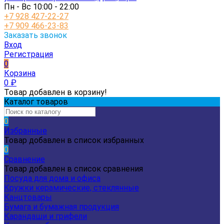
Пн - Вс 10:00 - 22:00
+7 928 427-22-27
+7 909 466-23-83
Заказать звонок
Вход
Регистрация
0
Корзина
0
₽
Товар добавлен в корзину!
Каталог товаров
0
Избранные
Товар добавлен в список избранных
0
Сравнение
Товар добавлен в список сравнения
Посуда для дома и офиса
Кружки керамические, стеклянные
Канцтовары
Бумага и бумажная продукция
Карандаши и грифели