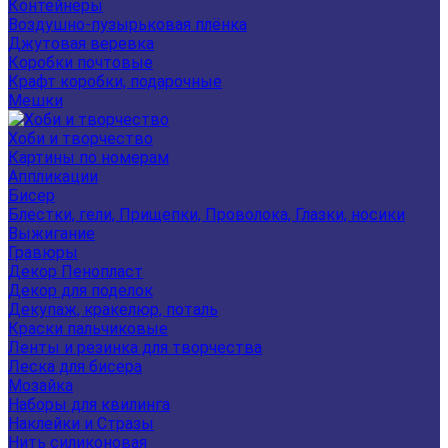
Контейнеры
Воздушно-пузырьковая плёнка
Джутовая веревка
Коробки почтовые
Крафт коробки, подарочные
Мешки
Хоби и творчество
Картины по номерам
Аппликации
Бисер
Блестки, гели, Прищепки, Проволока, Глазки, носики
Выжигание
Гравюры
Декор Пенопласт
Декор для поделок
Декупаж, кракелюр, поталь
Краски пальчиковые
Ленты и резинка для творчества
Леска для бисера
Мозайка
Наборы для квилинга
Наклейки и Стразы
Нить силиконовая