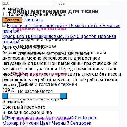
—
В наличии
? Виды материалов для ткани
Только доступные товары
Очистить
? Краски для батика
Краски по ткани акриловые 15 мл 6 цветов Невская
Холодный и горячий батик
палитра
На водной основе
Артикул: 228411540
Акриловые краски на основе водной акриловой
Для шелка и натуральных тканей
дисперсии можно использовать для росписи
натуральных тканей. При высыхании практически не
меняется текстура ткани. Перед применением ​ткань
✏️ Маркеры по ткани
необходимо выстирать, прогладить утюгом без пара и
расположить на рабочем месте. После работы ткани
Тонкие и толстые стержни
нужно дать...
339
₽
Не растекаются
-
+
Для точных контуров
В наличии
Быстрый просмотр
В избранное
Сравнение
? Акриловые по ткани
Маркер по ткани Цвет Черный Centropen