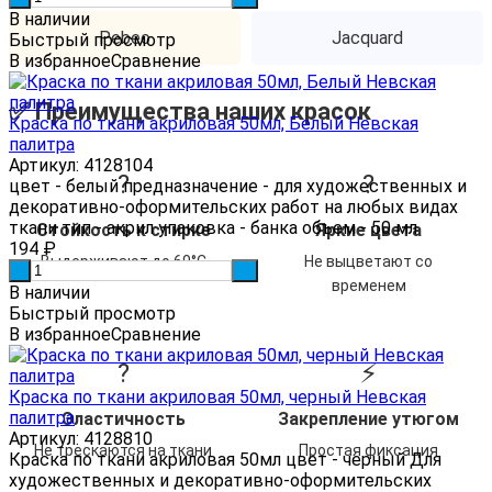
В наличии
Pebeo
Jacquard
Быстрый просмотр
В избранное
Сравнение
✅ Преимущества наших красок
Краска по ткани акриловая 50мл, Белый Невская
палитра
Артикул: 4128104
?
?
цвет - белый предназначение - для художественных и
декоративно-оформительских работ на любых видах
ткани тип - акрил упаковка - банка объем - 50 мл
Стойкость к стирке
Яркие цвета
194
₽
Выдерживают до 60°C
Не выцветают со
-
+
временем
В наличии
Быстрый просмотр
В избранное
Сравнение
?
⚡
Краска по ткани акриловая 50мл, черный Невская
палитра
Эластичность
Закрепление утюгом
Артикул: 4128810
Не трескаются на ткани
Простая фиксация
Краска по ткани акриловая 50мл цвет - черный Для
художественных и декоративно-оформительских