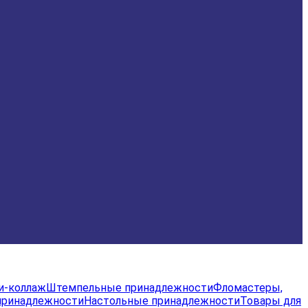
и-коллаж
Штемпельные принадлежности
Фломастеры,
принадлежности
Настольные принадлежности
Товары для