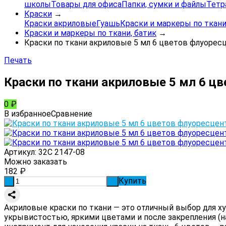
школы
Товары для офиса
Папки, сумки и файлы
Тетр
Краски
→
Краски акриловые
Гуашь
Краски и маркеры по ткани
Краски и маркеры по ткани, батик
→
Краски по ткани акриловые 5 мл 6 цветов флуорес
Печать
Краски по ткани акриловые 5 мл 6 ц
0
₽
В избранное
Сравнение
Артикул:
32С 2147-08
Можно заказать
182
₽
Купить
-
+
Акриловые краски по ткани — это отличный выбор для 
укрывистостью, яркими цветами и после закрепления (н