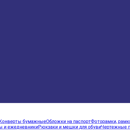
Конверты бумажные
Обложки на паспорт
Фоторамки, рамк
ы и ежедневники
Рюкзаки и мешки для обуви
Чертежные 