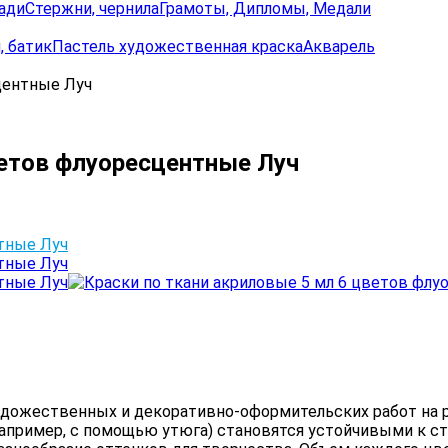
ади
Стержни, чернила
Грамоты, Дипломы, Медали
, батик
Пастель художественная краска
Акварель
центные Луч
ветов флуоресцентные Луч
художественных и декоративно-оформительских работ на 
апример, с помощью утюга) становятся устойчивыми к ст