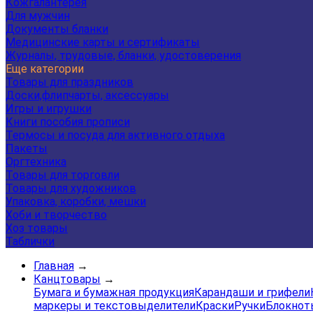
Кожгалантерея
Для мужчин
Документы бланки
Медицинские карты и сертификаты
Журналы, трудовые, бланки, удостоверения
Еще категории
Товары для праздников
Доски,флипчарты, аксессуары
Игры и игрушки
Книги пособия прописи
Термосы и посуда для активного отдыха
Пакеты
Оргтехника
Товары для торговли
Товары для художников
Упаковка, коробки, мешки
Хоби и творчество
Хоз товары
Таблички
Главная
→
Канцтовары
→
Бумага и бумажная продукция
Карандаши и грифели
маркеры и текстовыделители
Краски
Ручки
Блокнот