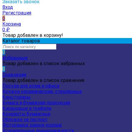
Заказать звонок
Вход
Регистрация
0
Корзина
0
₽
Товар добавлен в корзину!
Каталог товаров
0
Избранные
Товар добавлен в список избранных
0
Сравнение
Товар добавлен в список сравнения
Посуда для дома и офиса
Кружки керамические, стеклянные
Канцтовары
Бумага и бумажная продукция
Карандаши и грифели
Конверты бумажные
Обложки на паспорт
Фоторамки, рамки-коллаж
Штемпельные принадлежности