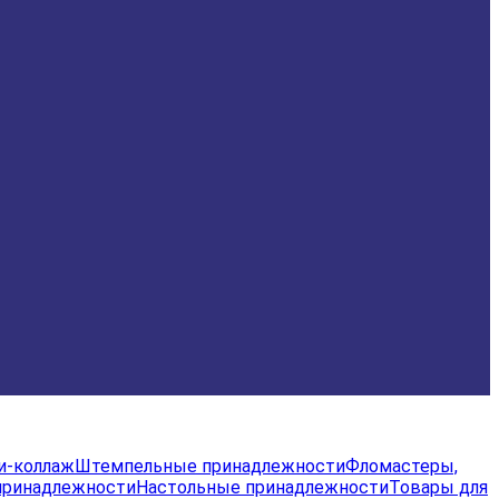
и-коллаж
Штемпельные принадлежности
Фломастеры,
принадлежности
Настольные принадлежности
Товары для