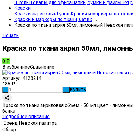
школы
Товары для офиса
Папки, сумки и файлы
Тетр
Краски
→
Краски акриловые
Гуашь
Краски и маркеры по ткани
Краски и маркеры по ткани, батик
→
Краска по ткани акрил 50мл, лимонный Невская пал
Печать
Краска по ткани акрил 50мл, лимонн
0
₽
В избранное
Сравнение
Артикул:
4128214
186
₽
Купить
-
+
Краска по ткани акриловая объем - 50 мл цвет - лимон
банка
Подробное описание
Бренд
Невская палитра
Обзор