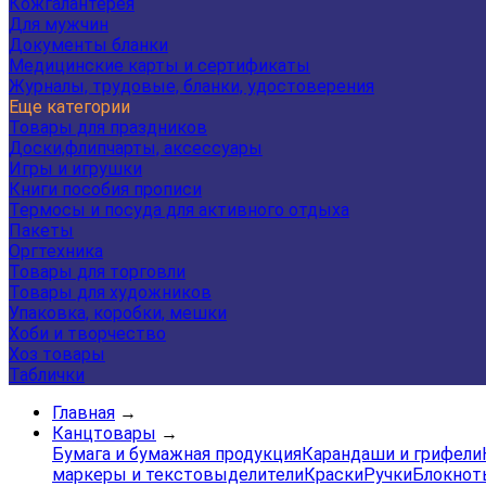
Кожгалантерея
Для мужчин
Документы бланки
Медицинские карты и сертификаты
Журналы, трудовые, бланки, удостоверения
Еще категории
Товары для праздников
Доски,флипчарты, аксессуары
Игры и игрушки
Книги пособия прописи
Термосы и посуда для активного отдыха
Пакеты
Оргтехника
Товары для торговли
Товары для художников
Упаковка, коробки, мешки
Хоби и творчество
Хоз товары
Таблички
Главная
→
Канцтовары
→
Бумага и бумажная продукция
Карандаши и грифели
маркеры и текстовыделители
Краски
Ручки
Блокнот