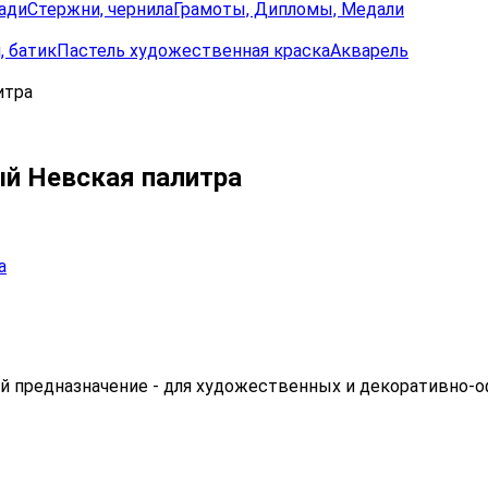
ади
Стержни, чернила
Грамоты, Дипломы, Медали
, батик
Пастель художественная краска
Акварель
итра
ый Невская палитра
ный предназначение - для художественных и декоративно-