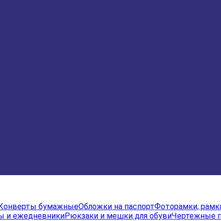
Конверты бумажные
Обложки на паспорт
Фоторамки, рамк
ы и ежедневники
Рюкзаки и мешки для обуви
Чертежные 