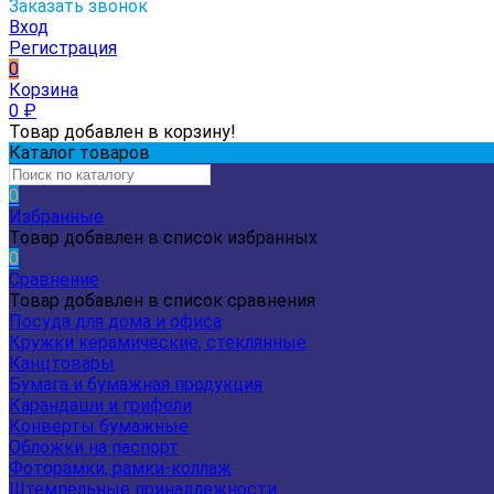
Заказать звонок
Вход
Регистрация
0
Корзина
0
₽
Товар добавлен в корзину!
Каталог товаров
0
Избранные
Товар добавлен в список избранных
0
Сравнение
Товар добавлен в список сравнения
Посуда для дома и офиса
Кружки керамические, стеклянные
Канцтовары
Бумага и бумажная продукция
Карандаши и грифели
Конверты бумажные
Обложки на паспорт
Фоторамки, рамки-коллаж
Штемпельные принадлежности