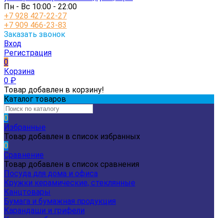
Пн - Вс 10:00 - 22:00
+7 928 427-22-27
+7 909 466-23-83
Заказать звонок
Вход
Регистрация
0
Корзина
0
₽
Товар добавлен в корзину!
Каталог товаров
0
Избранные
Товар добавлен в список избранных
0
Сравнение
Товар добавлен в список сравнения
Посуда для дома и офиса
Кружки керамические, стеклянные
Канцтовары
Бумага и бумажная продукция
Карандаши и грифели