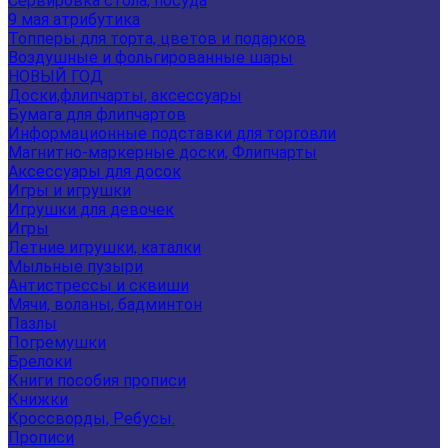
Сервировка стола, посуда
9 мая атрибутика
Топперы для торта, цветов и подарков
Воздушные и фольгированные шары
НОВЫЙ ГОД
Доски,флипчарты, аксессуары
Бумага для флипчартов
Информационные подставки для торговли
Магнитно-маркерные доски, Флипчарты
Аксессуары для досок
Игры и игрушки
Игрушки для девочек
Игры
Летние игрушки, каталки
Мыльные пузыри
Антистрессы и сквиши
Мячи, воланы, бадминтон
Пазлы
Погремушки
Брелоки
Книги пособия прописи
Книжки
Кроссворды, Ребусы.
Прописи