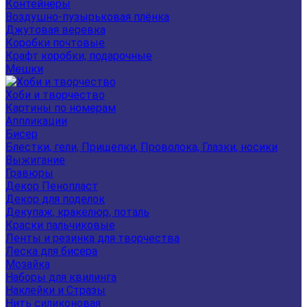
Контейнеры
Воздушно-пузырьковая плёнка
Джутовая веревка
Коробки почтовые
Крафт коробки, подарочные
Мешки
Хоби и творчество
Картины по номерам
Аппликации
Бисер
Блестки, гели, Прищепки, Проволока, Глазки, носики
Выжигание
Гравюры
Декор Пенопласт
Декор для поделок
Декупаж, кракелюр, поталь
Краски пальчиковые
Ленты и резинка для творчества
Леска для бисера
Мозайка
Наборы для квилинга
Наклейки и Стразы
Нить силиконовая