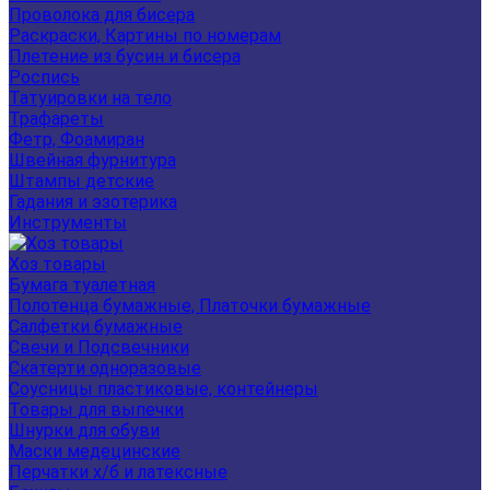
Проволока для бисера
Раскраски, Картины по номерам
Плетение из бусин и бисера
Роспись
Татуировки на тело
Трафареты
Фетр, Фоамиран
Швейная фурнитура
Штампы детские
Гадания и эзотерика
Инструменты
Хоз товары
Бумага туалетная
Полотенца бумажные, Платочки бумажные
Салфетки бумажные
Свечи и Подсвечники
Скатерти одноразовые
Соусницы пластиковые, контейнеры
Товары для выпечки
Шнурки для обуви
Маски медецинские
Перчатки х/б и латексные