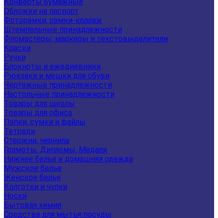
Конверты бумажные
Обложки на паспорт
Фоторамки, рамки-коллаж
Штемпельные принадлежности
Фломастеры, маркеры и текстовыделители
Краски
Ручки
Блокноты и ежедневники
Рюкзаки и мешки для обуви
Чертежные принадлежности
Настольные принадлежности
Товары для школы
Товары для офиса
Папки, сумки и файлы
Тетради
Стержни, чернила
Грамоты, Дипломы, Медали
Нижнее белье и домашняя одежда
Мужское белье
Женское белье
Колготки и чулки
Носки
Бытовая химия
Средства для мытья посуды