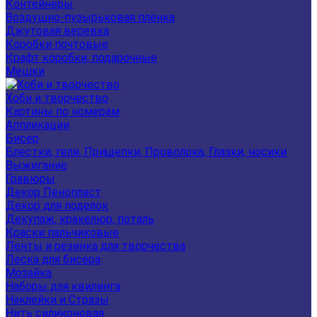
Контейнеры
Воздушно-пузырьковая плёнка
Джутовая веревка
Коробки почтовые
Крафт коробки, подарочные
Мешки
Хоби и творчество
Картины по номерам
Аппликации
Бисер
Блестки, гели, Прищепки, Проволока, Глазки, носики
Выжигание
Гравюры
Декор Пенопласт
Декор для поделок
Декупаж, кракелюр, поталь
Краски пальчиковые
Ленты и резинка для творчества
Леска для бисера
Мозайка
Наборы для квилинга
Наклейки и Стразы
Нить силиконовая