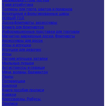
Сервировка стола, посуда
9 мая атрибутика
Топперы для торта, цветов и подарков
Воздушные и фольгированные шары
НОВЫЙ ГОД
Доски,флипчарты, аксессуары
Бумага для флипчартов
Информационные подставки для торговли
Магнитно-маркерные доски, Флипчарты
Аксессуары для досок
Игры и игрушки
Игрушки для девочек
Игры
Летние игрушки, каталки
Мыльные пузыри
Антистрессы и сквиши
Мячи, воланы, бадминтон
Пазлы
Погремушки
Брелоки
Книги пособия прописи
Книжки
Кроссворды, Ребусы.
Прописи