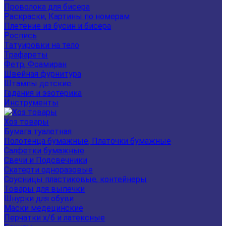
Проволока для бисера
Раскраски, Картины по номерам
Плетение из бусин и бисера
Роспись
Татуировки на тело
Трафареты
Фетр, Фоамиран
Швейная фурнитура
Штампы детские
Гадания и эзотерика
Инструменты
Хоз товары
Бумага туалетная
Полотенца бумажные, Платочки бумажные
Салфетки бумажные
Свечи и Подсвечники
Скатерти одноразовые
Соусницы пластиковые, контейнеры
Товары для выпечки
Шнурки для обуви
Маски медецинские
Перчатки х/б и латексные