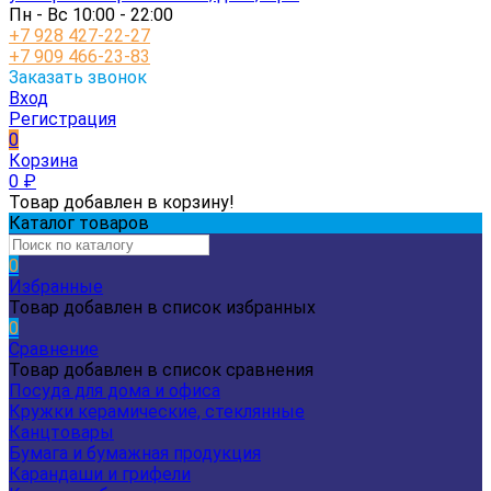
Пн - Вс 10:00 - 22:00
+7 928 427-22-27
+7 909 466-23-83
Заказать звонок
Вход
Регистрация
0
Корзина
0
₽
Товар добавлен в корзину!
Каталог товаров
0
Избранные
Товар добавлен в список избранных
0
Сравнение
Товар добавлен в список сравнения
Посуда для дома и офиса
Кружки керамические, стеклянные
Канцтовары
Бумага и бумажная продукция
Карандаши и грифели