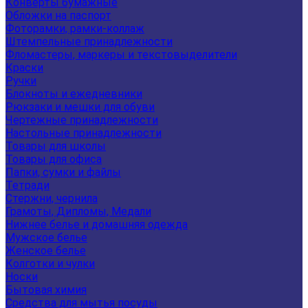
Конверты бумажные
Обложки на паспорт
Фоторамки, рамки-коллаж
Штемпельные принадлежности
Фломастеры, маркеры и текстовыделители
Краски
Ручки
Блокноты и ежедневники
Рюкзаки и мешки для обуви
Чертежные принадлежности
Настольные принадлежности
Товары для школы
Товары для офиса
Папки, сумки и файлы
Тетради
Стержни, чернила
Грамоты, Дипломы, Медали
Нижнее белье и домашняя одежда
Мужское белье
Женское белье
Колготки и чулки
Носки
Бытовая химия
Средства для мытья посуды