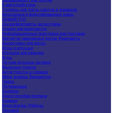
Сервировка стола, посуда
9 мая атрибутика
Топперы для торта, цветов и подарков
Воздушные и фольгированные шары
НОВЫЙ ГОД
Доски,флипчарты, аксессуары
Бумага для флипчартов
Информационные подставки для торговли
Магнитно-маркерные доски, Флипчарты
Аксессуары для досок
Игры и игрушки
Игрушки для девочек
Игры
Летние игрушки, каталки
Мыльные пузыри
Антистрессы и сквиши
Мячи, воланы, бадминтон
Пазлы
Погремушки
Брелоки
Книги пособия прописи
Книжки
Кроссворды, Ребусы.
Прописи