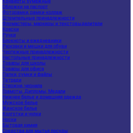
Конверты бумажные
Обложки на паспорт
Фоторамки, рамки-коллаж
Штемпельные принадлежности
Фломастеры, маркеры и текстовыделители
Краски
Ручки
Блокноты и ежедневники
Рюкзаки и мешки для обуви
Чертежные принадлежности
Настольные принадлежности
Товары для школы
Товары для офиса
Папки, сумки и файлы
Тетради
Стержни, чернила
Грамоты, Дипломы, Медали
Нижнее белье и домашняя одежда
Мужское белье
Женское белье
Колготки и чулки
Носки
Бытовая химия
Средства для мытья посуды