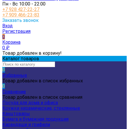
Пн - Вс 10:00 - 22:00
+7 928 427-22-27
+7 909 466-23-83
Заказать звонок
Вход
Регистрация
0
Корзина
0
₽
Товар добавлен в корзину!
Каталог товаров
0
Избранные
Товар добавлен в список избранных
0
Сравнение
Товар добавлен в список сравнения
Посуда для дома и офиса
Кружки керамические, стеклянные
Канцтовары
Бумага и бумажная продукция
Карандаши и грифели