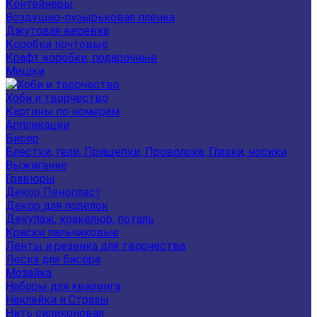
Контейнеры
Воздушно-пузырьковая плёнка
Джутовая веревка
Коробки почтовые
Крафт коробки, подарочные
Мешки
Хоби и творчество
Картины по номерам
Аппликации
Бисер
Блестки, гели, Прищепки, Проволока, Глазки, носики
Выжигание
Гравюры
Декор Пенопласт
Декор для поделок
Декупаж, кракелюр, поталь
Краски пальчиковые
Ленты и резинка для творчества
Леска для бисера
Мозайка
Наборы для квилинга
Наклейки и Стразы
Нить силиконовая