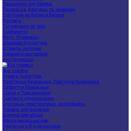
Проволока для бисера
Раскраски, Картины по номерам
Плетение из бусин и бисера
Роспись
Татуировки на тело
Трафареты
Фетр, Фоамиран
Швейная фурнитура
Штампы детские
Гадания и эзотерика
Инструменты
Хоз товары
Бумага туалетная
Полотенца бумажные, Платочки бумажные
Салфетки бумажные
Свечи и Подсвечники
Скатерти одноразовые
Соусницы пластиковые, контейнеры
Товары для выпечки
Шнурки для обуви
Маски медецинские
Перчатки х/б и латексные