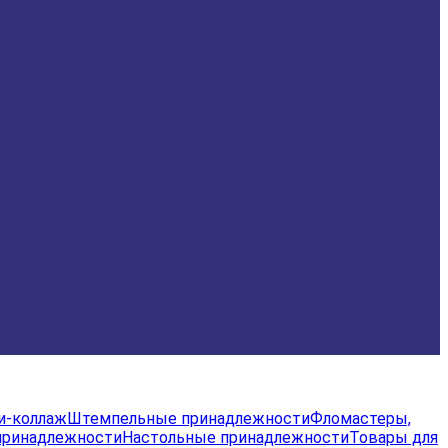
и-коллаж
Штемпельные принадлежности
Фломастеры,
принадлежности
Настольные принадлежности
Товары для