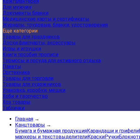
Кожгалантерея
Для мужчин
Документы бланки
Медицинские карты и сертификаты
Журналы, трудовые, бланки, удостоверения
Еще категории
Товары для праздников
Доски,флипчарты, аксессуары
Игры и игрушки
Книги пособия прописи
Термосы и посуда для активного отдыха
Пакеты
Оргтехника
Товары для торговли
Товары для художников
Упаковка, коробки, мешки
Хоби и творчество
Хоз товары
Таблички
Главная
→
Канцтовары
→
Бумага и бумажная продукция
Карандаши и грифели
маркеры и текстовыделители
Краски
Ручки
Блокнот