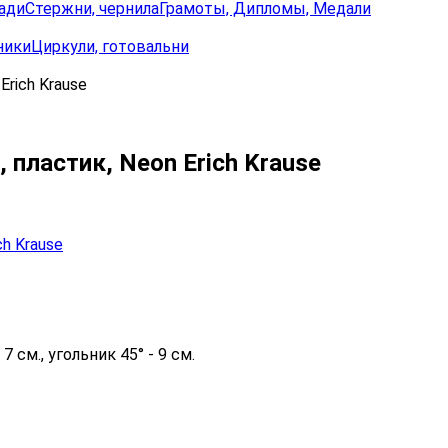
ади
Стержни, чернила
Грамоты, Дипломы, Медали
ники
Циркули, готовальни
rich Krause
пластик, Neon Erich Krause
 см., угольник 45° - 9 см.