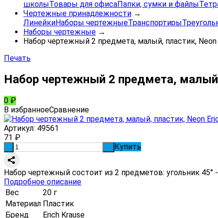
школы
Товары для офиса
Папки, сумки и файлы
Тетр
Чертежные принадлежности
→
Линейки
Наборы чертежные
Транспортиры
Треуголь
Наборы чертежные
→
Набор чертежный 2 предмета, малый, пластик, Neon E
Печать
Набор чертежный 2 предмета, малый, 
0
₽
В избранное
Сравнение
Артикул:
49561
71
₽
Купить
-
+
Набор чертежный состоит из 2 предметов: угольник 45° - 7
Подробное описание
Вес
20 г
Материал
Пластик
Бренд
Erich Krause