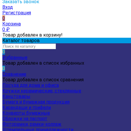
Заказать звонок
Вход
Регистрация
0
Корзина
0
₽
Товар добавлен в корзину!
Каталог товаров
0
Избранные
Товар добавлен в список избранных
0
Сравнение
Товар добавлен в список сравнения
Посуда для дома и офиса
Кружки керамические, стеклянные
Канцтовары
Бумага и бумажная продукция
Карандаши и грифели
Конверты бумажные
Обложки на паспорт
Фоторамки, рамки-коллаж
Штемпельные принадлежности