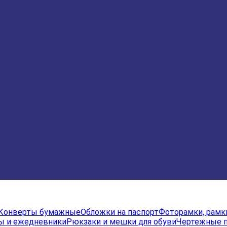
Конверты бумажные
Обложки на паспорт
Фоторамки, рамк
ы и ежедневники
Рюкзаки и мешки для обуви
Чертежные 