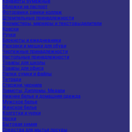
Конверты бумажные
Обложки на паспорт
Фоторамки, рамки-коллаж
Штемпельные принадлежности
Фломастеры, маркеры и текстовыделители
Краски
Ручки
Блокноты и ежедневники
Рюкзаки и мешки для обуви
Чертежные принадлежности
Настольные принадлежности
Товары для школы
Товары для офиса
Папки, сумки и файлы
Тетради
Стержни, чернила
Грамоты, Дипломы, Медали
Нижнее белье и домашняя одежда
Мужское белье
Женское белье
Колготки и чулки
Носки
Бытовая химия
Средства для мытья посуды