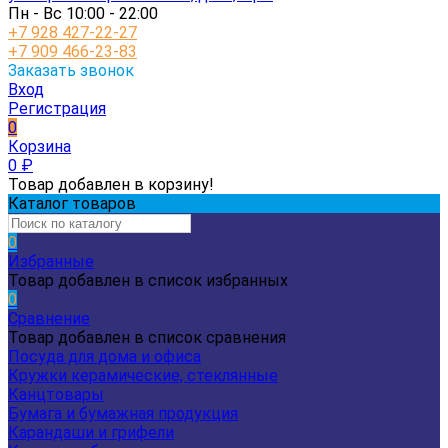
Пн - Вс 10:00 - 22:00
+7 928 427-22-27
+7 909 466-23-83
Заказать звонок
Вход
Регистрация
0
Корзина
0
₽
Товар добавлен в корзину!
Каталог товаров
0
Избранные
Товар добавлен в список избранных
0
Сравнение
Товар добавлен в список сравнения
Посуда для дома и офиса
Кружки керамические, стеклянные
Канцтовары
Бумага и бумажная продукция
Карандаши и грифели