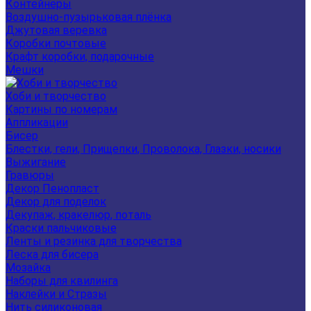
Контейнеры
Воздушно-пузырьковая плёнка
Джутовая веревка
Коробки почтовые
Крафт коробки, подарочные
Мешки
Хоби и творчество
Картины по номерам
Аппликации
Бисер
Блестки, гели, Прищепки, Проволока, Глазки, носики
Выжигание
Гравюры
Декор Пенопласт
Декор для поделок
Декупаж, кракелюр, поталь
Краски пальчиковые
Ленты и резинка для творчества
Леска для бисера
Мозайка
Наборы для квилинга
Наклейки и Стразы
Нить силиконовая