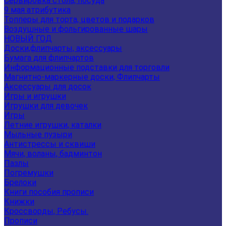
Сервировка стола, посуда
9 мая атрибутика
Топперы для торта, цветов и подарков
Воздушные и фольгированные шары
НОВЫЙ ГОД
Доски,флипчарты, аксессуары
Бумага для флипчартов
Информационные подставки для торговли
Магнитно-маркерные доски, Флипчарты
Аксессуары для досок
Игры и игрушки
Игрушки для девочек
Игры
Летние игрушки, каталки
Мыльные пузыри
Антистрессы и сквиши
Мячи, воланы, бадминтон
Пазлы
Погремушки
Брелоки
Книги пособия прописи
Книжки
Кроссворды, Ребусы.
Прописи