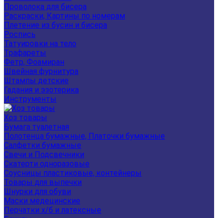
Проволока для бисера
Раскраски, Картины по номерам
Плетение из бусин и бисера
Роспись
Татуировки на тело
Трафареты
Фетр, Фоамиран
Швейная фурнитура
Штампы детские
Гадания и эзотерика
Инструменты
Хоз товары
Бумага туалетная
Полотенца бумажные, Платочки бумажные
Салфетки бумажные
Свечи и Подсвечники
Скатерти одноразовые
Соусницы пластиковые, контейнеры
Товары для выпечки
Шнурки для обуви
Маски медецинские
Перчатки х/б и латексные