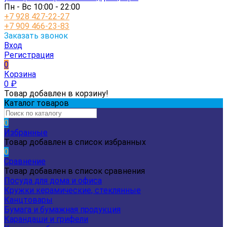
Пн - Вс 10:00 - 22:00
+7 928 427-22-27
+7 909 466-23-83
Заказать звонок
Вход
Регистрация
0
Корзина
0
₽
Товар добавлен в корзину!
Каталог товаров
0
Избранные
Товар добавлен в список избранных
0
Сравнение
Товар добавлен в список сравнения
Посуда для дома и офиса
Кружки керамические, стеклянные
Канцтовары
Бумага и бумажная продукция
Карандаши и грифели