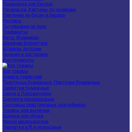
Проволока для бисера
Раскраски, Картины по номерам
Плетение из бусин и бисера
Роспись
Татуировки на тело
Трафареты
Фетр, Фоамиран
Швейная фурнитура
Штампы детские
Гадания и эзотерика
Инструменты
Хоз товары
Бумага туалетная
Полотенца бумажные, Платочки бумажные
Салфетки бумажные
Свечи и Подсвечники
Скатерти одноразовые
Соусницы пластиковые, контейнеры
Товары для выпечки
Шнурки для обуви
Маски медецинские
Перчатки х/б и латексные