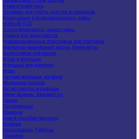
Сервировка стола, посуда
9 мая атрибутика
Топперы для торта, цветов и подарков
Воздушные и фольгированные шары
НОВЫЙ ГОД
Доски,флипчарты, аксессуары
Бумага для флипчартов
Информационные подставки для торговли
Магнитно-маркерные доски, Флипчарты
Аксессуары для досок
Игры и игрушки
Игрушки для девочек
Игры
Летние игрушки, каталки
Мыльные пузыри
Антистрессы и сквиши
Мячи, воланы, бадминтон
Пазлы
Погремушки
Брелоки
Книги пособия прописи
Книжки
Кроссворды, Ребусы.
Прописи