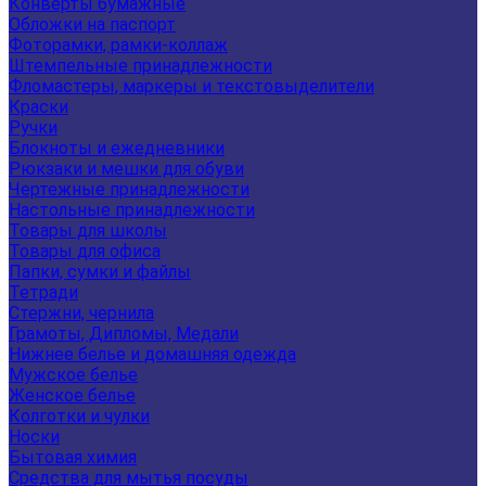
Конверты бумажные
Обложки на паспорт
Фоторамки, рамки-коллаж
Штемпельные принадлежности
Фломастеры, маркеры и текстовыделители
Краски
Ручки
Блокноты и ежедневники
Рюкзаки и мешки для обуви
Чертежные принадлежности
Настольные принадлежности
Товары для школы
Товары для офиса
Папки, сумки и файлы
Тетради
Стержни, чернила
Грамоты, Дипломы, Медали
Нижнее белье и домашняя одежда
Мужское белье
Женское белье
Колготки и чулки
Носки
Бытовая химия
Средства для мытья посуды