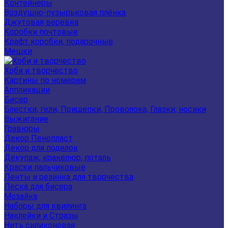
Контейнеры
Воздушно-пузырьковая плёнка
Джутовая веревка
Коробки почтовые
Крафт коробки, подарочные
Мешки
Хоби и творчество
Картины по номерам
Аппликации
Бисер
Блестки, гели, Прищепки, Проволока, Глазки, носики
Выжигание
Гравюры
Декор Пенопласт
Декор для поделок
Декупаж, кракелюр, поталь
Краски пальчиковые
Ленты и резинка для творчества
Леска для бисера
Мозайка
Наборы для квилинга
Наклейки и Стразы
Нить силиконовая