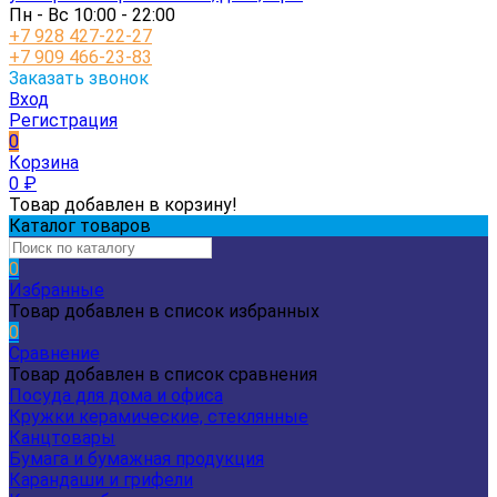
Пн - Вс 10:00 - 22:00
+7 928 427-22-27
+7 909 466-23-83
Заказать звонок
Вход
Регистрация
0
Корзина
0
₽
Товар добавлен в корзину!
Каталог товаров
0
Избранные
Товар добавлен в список избранных
0
Сравнение
Товар добавлен в список сравнения
Посуда для дома и офиса
Кружки керамические, стеклянные
Канцтовары
Бумага и бумажная продукция
Карандаши и грифели