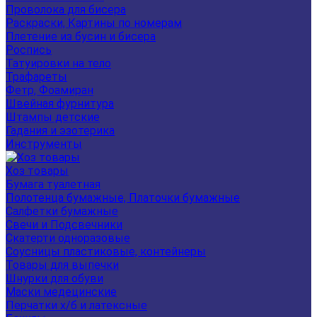
Проволока для бисера
Раскраски, Картины по номерам
Плетение из бусин и бисера
Роспись
Татуировки на тело
Трафареты
Фетр, Фоамиран
Швейная фурнитура
Штампы детские
Гадания и эзотерика
Инструменты
Хоз товары
Бумага туалетная
Полотенца бумажные, Платочки бумажные
Салфетки бумажные
Свечи и Подсвечники
Скатерти одноразовые
Соусницы пластиковые, контейнеры
Товары для выпечки
Шнурки для обуви
Маски медецинские
Перчатки х/б и латексные