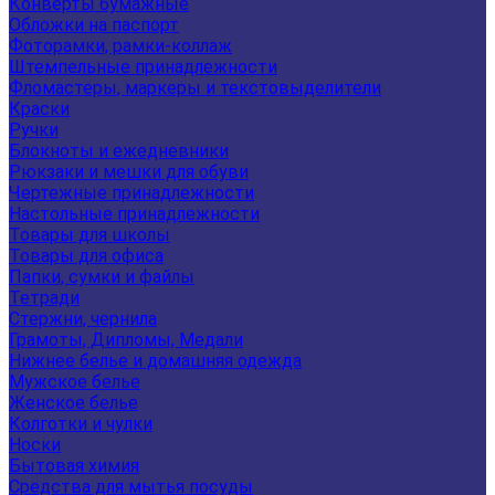
Конверты бумажные
Обложки на паспорт
Фоторамки, рамки-коллаж
Штемпельные принадлежности
Фломастеры, маркеры и текстовыделители
Краски
Ручки
Блокноты и ежедневники
Рюкзаки и мешки для обуви
Чертежные принадлежности
Настольные принадлежности
Товары для школы
Товары для офиса
Папки, сумки и файлы
Тетради
Стержни, чернила
Грамоты, Дипломы, Медали
Нижнее белье и домашняя одежда
Мужское белье
Женское белье
Колготки и чулки
Носки
Бытовая химия
Средства для мытья посуды