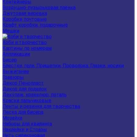
Контейнеры
Воздушно-пузырьковая плёнка
Джутовая веревка
Коробки почтовые
Крафт коробки, подарочные
Мешки
Хоби и творчество
Картины по номерам
Аппликации
Бисер
Блестки, гели, Прищепки, Проволока, Глазки, носики
Выжигание
Гравюры
Декор Пенопласт
Декор для поделок
Декупаж, кракелюр, поталь
Краски пальчиковые
Ленты и резинка для творчества
Леска для бисера
Мозайка
Наборы для квилинга
Наклейки и Стразы
Нить силиконовая