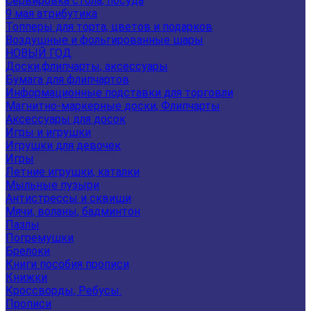
Сервировка стола, посуда
9 мая атрибутика
Топперы для торта, цветов и подарков
Воздушные и фольгированные шары
НОВЫЙ ГОД
Доски,флипчарты, аксессуары
Бумага для флипчартов
Информационные подставки для торговли
Магнитно-маркерные доски, Флипчарты
Аксессуары для досок
Игры и игрушки
Игрушки для девочек
Игры
Летние игрушки, каталки
Мыльные пузыри
Антистрессы и сквиши
Мячи, воланы, бадминтон
Пазлы
Погремушки
Брелоки
Книги пособия прописи
Книжки
Кроссворды, Ребусы.
Прописи