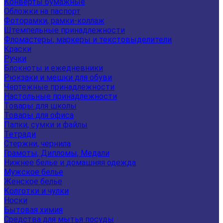
Конверты бумажные
Обложки на паспорт
Фоторамки, рамки-коллаж
Штемпельные принадлежности
Фломастеры, маркеры и текстовыделители
Краски
Ручки
Блокноты и ежедневники
Рюкзаки и мешки для обуви
Чертежные принадлежности
Настольные принадлежности
Товары для школы
Товары для офиса
Папки, сумки и файлы
Тетради
Стержни, чернила
Грамоты, Дипломы, Медали
Нижнее белье и домашняя одежда
Мужское белье
Женское белье
Колготки и чулки
Носки
Бытовая химия
Средства для мытья посуды