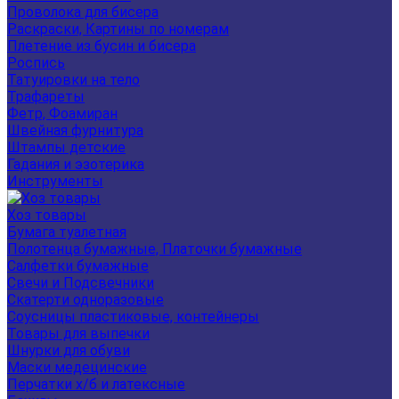
Проволока для бисера
Раскраски, Картины по номерам
Плетение из бусин и бисера
Роспись
Татуировки на тело
Трафареты
Фетр, Фоамиран
Швейная фурнитура
Штампы детские
Гадания и эзотерика
Инструменты
Хоз товары
Бумага туалетная
Полотенца бумажные, Платочки бумажные
Салфетки бумажные
Свечи и Подсвечники
Скатерти одноразовые
Соусницы пластиковые, контейнеры
Товары для выпечки
Шнурки для обуви
Маски медецинские
Перчатки х/б и латексные