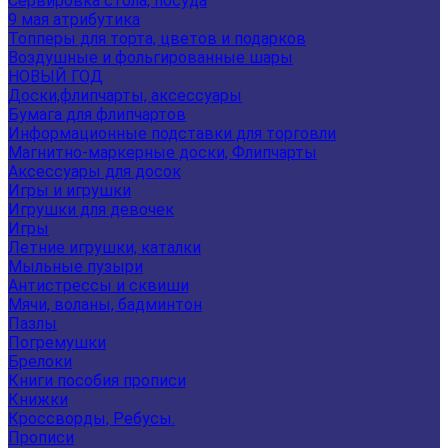
Сервировка стола, посуда
9 мая атрибутика
Топперы для торта, цветов и подарков
Воздушные и фольгированные шары
НОВЫЙ ГОД
Доски,флипчарты, аксессуары
Бумага для флипчартов
Информационные подставки для торговли
Магнитно-маркерные доски, Флипчарты
Аксессуары для досок
Игры и игрушки
Игрушки для девочек
Игры
Летние игрушки, каталки
Мыльные пузыри
Антистрессы и сквиши
Мячи, воланы, бадминтон
Пазлы
Погремушки
Брелоки
Книги пособия прописи
Книжки
Кроссворды, Ребусы.
Прописи