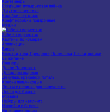
Контейнеры
Воздушно-пузырьковая плёнка
Джутовая веревка
Коробки почтовые
Крафт коробки, подарочные
Мешки
Хоби и творчество
Картины по номерам
Аппликации
Бисер
Блестки, гели, Прищепки, Проволока, Глазки, носики
Выжигание
Гравюры
Декор Пенопласт
Декор для поделок
Декупаж, кракелюр, поталь
Краски пальчиковые
Ленты и резинка для творчества
Леска для бисера
Мозайка
Наборы для квилинга
Наклейки и Стразы
Нить силиконовая