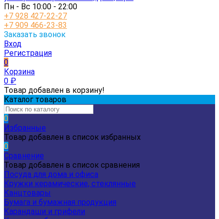
Пн - Вс 10:00 - 22:00
+7 928 427-22-27
+7 909 466-23-83
Заказать звонок
Вход
Регистрация
0
Корзина
0
₽
Товар добавлен в корзину!
Каталог товаров
0
Избранные
Товар добавлен в список избранных
0
Сравнение
Товар добавлен в список сравнения
Посуда для дома и офиса
Кружки керамические, стеклянные
Канцтовары
Бумага и бумажная продукция
Карандаши и грифели