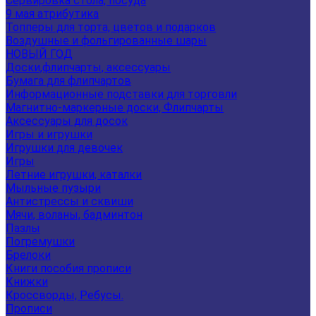
Сервировка стола, посуда
9 мая атрибутика
Топперы для торта, цветов и подарков
Воздушные и фольгированные шары
НОВЫЙ ГОД
Доски,флипчарты, аксессуары
Бумага для флипчартов
Информационные подставки для торговли
Магнитно-маркерные доски, Флипчарты
Аксессуары для досок
Игры и игрушки
Игрушки для девочек
Игры
Летние игрушки, каталки
Мыльные пузыри
Антистрессы и сквиши
Мячи, воланы, бадминтон
Пазлы
Погремушки
Брелоки
Книги пособия прописи
Книжки
Кроссворды, Ребусы.
Прописи