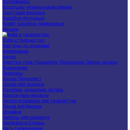
Контейнеры
Воздушно-пузырьковая плёнка
Джутовая веревка
Коробки почтовые
Крафт коробки, подарочные
Мешки
Хоби и творчество
Картины по номерам
Аппликации
Бисер
Блестки, гели, Прищепки, Проволока, Глазки, носики
Выжигание
Гравюры
Декор Пенопласт
Декор для поделок
Декупаж, кракелюр, поталь
Краски пальчиковые
Ленты и резинка для творчества
Леска для бисера
Мозайка
Наборы для квилинга
Наклейки и Стразы
Нить силиконовая