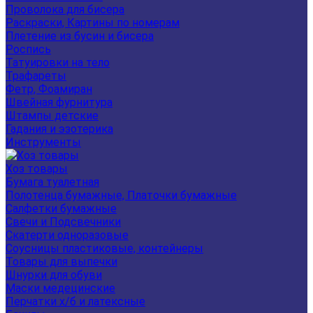
Проволока для бисера
Раскраски, Картины по номерам
Плетение из бусин и бисера
Роспись
Татуировки на тело
Трафареты
Фетр, Фоамиран
Швейная фурнитура
Штампы детские
Гадания и эзотерика
Инструменты
Хоз товары
Бумага туалетная
Полотенца бумажные, Платочки бумажные
Салфетки бумажные
Свечи и Подсвечники
Скатерти одноразовые
Соусницы пластиковые, контейнеры
Товары для выпечки
Шнурки для обуви
Маски медецинские
Перчатки х/б и латексные