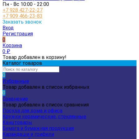
Пн - Вс 10:00 - 22:00
+7 928 427-22-27
+7 909 466-23-83
Заказать звонок
Вход
Регистрация
0
Корзина
0
₽
Товар добавлен в корзину!
Каталог товаров
0
Избранные
Товар добавлен в список избранных
0
Сравнение
Товар добавлен в список сравнения
Посуда для дома и офиса
Кружки керамические, стеклянные
Канцтовары
Бумага и бумажная продукция
Карандаши и грифели