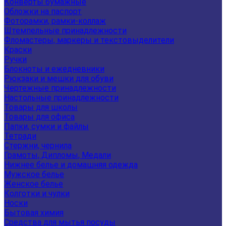
Конверты бумажные
Обложки на паспорт
Фоторамки, рамки-коллаж
Штемпельные принадлежности
Фломастеры, маркеры и текстовыделители
Краски
Ручки
Блокноты и ежедневники
Рюкзаки и мешки для обуви
Чертежные принадлежности
Настольные принадлежности
Товары для школы
Товары для офиса
Папки, сумки и файлы
Тетради
Стержни, чернила
Грамоты, Дипломы, Медали
Нижнее белье и домашняя одежда
Мужское белье
Женское белье
Колготки и чулки
Носки
Бытовая химия
Средства для мытья посуды