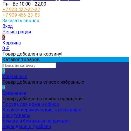
Пн - Вс 10:00 - 22:00
+7 928 427-22-27
+7 909 466-23-83
Заказать звонок
Вход
Регистрация
0
Корзина
0
₽
Товар добавлен в корзину!
Каталог товаров
0
Избранные
Товар добавлен в список избранных
0
Сравнение
Товар добавлен в список сравнения
Посуда для дома и офиса
Кружки керамические, стеклянные
Канцтовары
Бумага и бумажная продукция
Карандаши и грифели