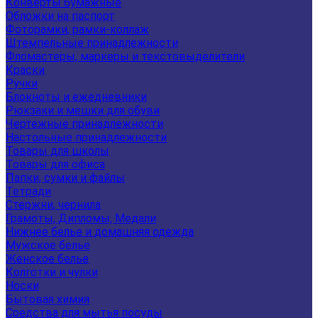
Конверты бумажные
Обложки на паспорт
Фоторамки, рамки-коллаж
Штемпельные принадлежности
Фломастеры, маркеры и текстовыделители
Краски
Ручки
Блокноты и ежедневники
Рюкзаки и мешки для обуви
Чертежные принадлежности
Настольные принадлежности
Товары для школы
Товары для офиса
Папки, сумки и файлы
Тетради
Стержни, чернила
Грамоты, Дипломы, Медали
Нижнее белье и домашняя одежда
Мужское белье
Женское белье
Колготки и чулки
Носки
Бытовая химия
Средства для мытья посуды