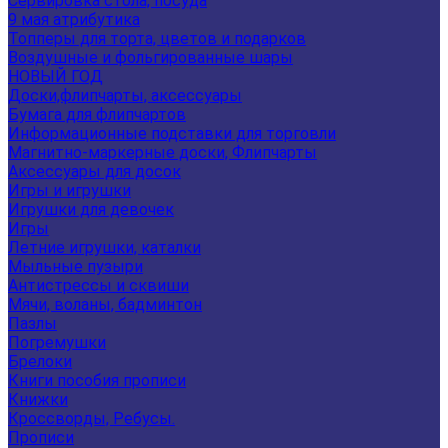
Сервировка стола, посуда
9 мая атрибутика
Топперы для торта, цветов и подарков
Воздушные и фольгированные шары
НОВЫЙ ГОД
Доски,флипчарты, аксессуары
Бумага для флипчартов
Информационные подставки для торговли
Магнитно-маркерные доски, Флипчарты
Аксессуары для досок
Игры и игрушки
Игрушки для девочек
Игры
Летние игрушки, каталки
Мыльные пузыри
Антистрессы и сквиши
Мячи, воланы, бадминтон
Пазлы
Погремушки
Брелоки
Книги пособия прописи
Книжки
Кроссворды, Ребусы.
Прописи