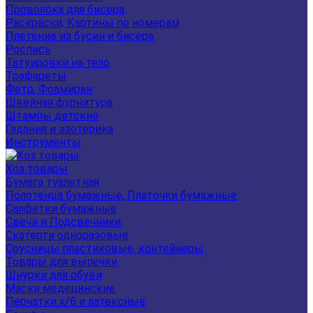
Проволока для бисера
Раскраски, Картины по номерам
Плетение из бусин и бисера
Роспись
Татуировки на тело
Трафареты
Фетр, Фоамиран
Швейная фурнитура
Штампы детские
Гадания и эзотерика
Инструменты
Хоз товары
Бумага туалетная
Полотенца бумажные, Платочки бумажные
Салфетки бумажные
Свечи и Подсвечники
Скатерти одноразовые
Соусницы пластиковые, контейнеры
Товары для выпечки
Шнурки для обуви
Маски медецинские
Перчатки х/б и латексные