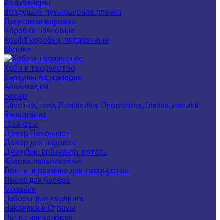
Контейнеры
Воздушно-пузырьковая плёнка
Джутовая веревка
Коробки почтовые
Крафт коробки, подарочные
Мешки
Хоби и творчество
Картины по номерам
Аппликации
Бисер
Блестки, гели, Прищепки, Проволока, Глазки, носики
Выжигание
Гравюры
Декор Пенопласт
Декор для поделок
Декупаж, кракелюр, поталь
Краски пальчиковые
Ленты и резинка для творчества
Леска для бисера
Мозайка
Наборы для квилинга
Наклейки и Стразы
Нить силиконовая