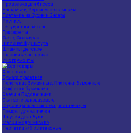
Проволока для бисера
Раскраски, Картины по номерам
Плетение из бусин и бисера
Роспись
Татуировки на тело
Трафареты
Фетр, Фоамиран
Швейная фурнитура
Штампы детские
Гадания и эзотерика
Инструменты
Хоз товары
Бумага туалетная
Полотенца бумажные, Платочки бумажные
Салфетки бумажные
Свечи и Подсвечники
Скатерти одноразовые
Соусницы пластиковые, контейнеры
Товары для выпечки
Шнурки для обуви
Маски медецинские
Перчатки х/б и латексные