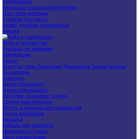
Контейнеры
Воздушно-пузырьковая плёнка
Джутовая веревка
Коробки почтовые
Крафт коробки, подарочные
Мешки
Хоби и творчество
Картины по номерам
Аппликации
Бисер
Блестки, гели, Прищепки, Проволока, Глазки, носики
Выжигание
Гравюры
Декор Пенопласт
Декор для поделок
Декупаж, кракелюр, поталь
Краски пальчиковые
Ленты и резинка для творчества
Леска для бисера
Мозайка
Наборы для квилинга
Наклейки и Стразы
Нить силиконовая