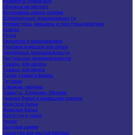
Конверты бумажные
Обложки на паспорт
Фоторамки, рамки-коллаж
Штемпельные принадлежности
Фломастеры, маркеры и текстовыделители
Краски
Ручки
Блокноты и ежедневники
Рюкзаки и мешки для обуви
Чертежные принадлежности
Настольные принадлежности
Товары для школы
Товары для офиса
Папки, сумки и файлы
Тетради
Стержни, чернила
Грамоты, Дипломы, Медали
Нижнее белье и домашняя одежда
Мужское белье
Женское белье
Колготки и чулки
Носки
Бытовая химия
Средства для мытья посуды