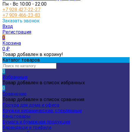
Пн - Вс 10:00 - 22:00
+7 928 427-22-27
+7 909 466-23-83
Заказать звонок
Вход
Регистрация
0
Корзина
0
₽
Товар добавлен в корзину!
Каталог товаров
0
Избранные
Товар добавлен в список избранных
0
Сравнение
Товар добавлен в список сравнения
Посуда для дома и офиса
Кружки керамические, стеклянные
Канцтовары
Бумага и бумажная продукция
Карандаши и грифели