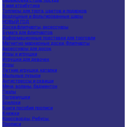
Сервировка стола, посуда
9 мая атрибутика
Топперы для торта, цветов и подарков
Воздушные и фольгированные шары
НОВЫЙ ГОД
Доски,флипчарты, аксессуары
Бумага для флипчартов
Информационные подставки для торговли
Магнитно-маркерные доски, Флипчарты
Аксессуары для досок
Игры и игрушки
Игрушки для девочек
Игры
Летние игрушки, каталки
Мыльные пузыри
Антистрессы и сквиши
Мячи, воланы, бадминтон
Пазлы
Погремушки
Брелоки
Книги пособия прописи
Книжки
Кроссворды, Ребусы.
Прописи