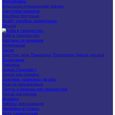
Контейнеры
Воздушно-пузырьковая плёнка
Джутовая веревка
Коробки почтовые
Крафт коробки, подарочные
Мешки
Хоби и творчество
Картины по номерам
Аппликации
Бисер
Блестки, гели, Прищепки, Проволока, Глазки, носики
Выжигание
Гравюры
Декор Пенопласт
Декор для поделок
Декупаж, кракелюр, поталь
Краски пальчиковые
Ленты и резинка для творчества
Леска для бисера
Мозайка
Наборы для квилинга
Наклейки и Стразы
Нить силиконовая