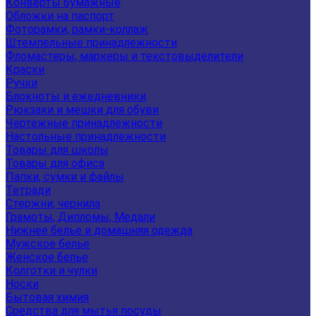
Конверты бумажные
Обложки на паспорт
Фоторамки, рамки-коллаж
Штемпельные принадлежности
Фломастеры, маркеры и текстовыделители
Краски
Ручки
Блокноты и ежедневники
Рюкзаки и мешки для обуви
Чертежные принадлежности
Настольные принадлежности
Товары для школы
Товары для офиса
Папки, сумки и файлы
Тетради
Стержни, чернила
Грамоты, Дипломы, Медали
Нижнее белье и домашняя одежда
Мужское белье
Женское белье
Колготки и чулки
Носки
Бытовая химия
Средства для мытья посуды