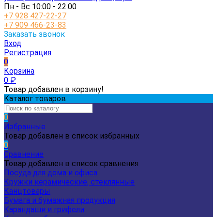
Пн - Вс 10:00 - 22:00
+7 928 427-22-27
+7 909 466-23-83
Заказать звонок
Вход
Регистрация
0
Корзина
0
₽
Товар добавлен в корзину!
Каталог товаров
0
Избранные
Товар добавлен в список избранных
0
Сравнение
Товар добавлен в список сравнения
Посуда для дома и офиса
Кружки керамические, стеклянные
Канцтовары
Бумага и бумажная продукция
Карандаши и грифели