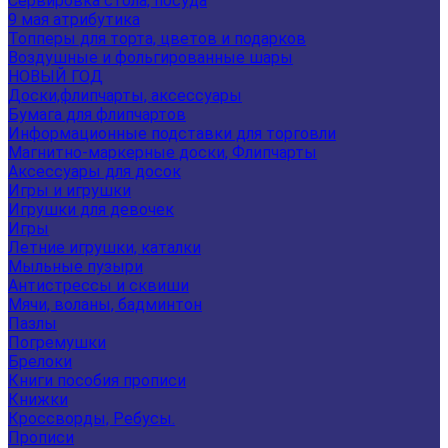
Сервировка стола, посуда
9 мая атрибутика
Топперы для торта, цветов и подарков
Воздушные и фольгированные шары
НОВЫЙ ГОД
Доски,флипчарты, аксессуары
Бумага для флипчартов
Информационные подставки для торговли
Магнитно-маркерные доски, Флипчарты
Аксессуары для досок
Игры и игрушки
Игрушки для девочек
Игры
Летние игрушки, каталки
Мыльные пузыри
Антистрессы и сквиши
Мячи, воланы, бадминтон
Пазлы
Погремушки
Брелоки
Книги пособия прописи
Книжки
Кроссворды, Ребусы.
Прописи