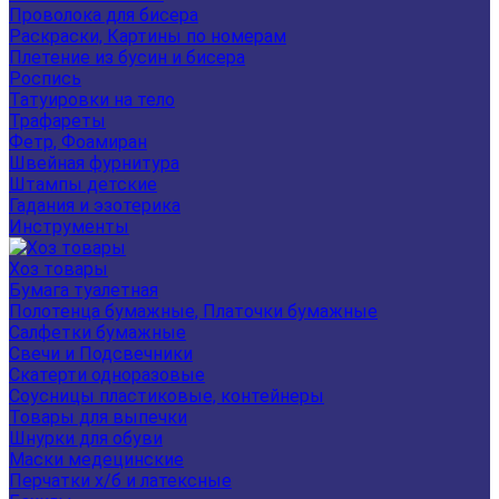
Проволока для бисера
Раскраски, Картины по номерам
Плетение из бусин и бисера
Роспись
Татуировки на тело
Трафареты
Фетр, Фоамиран
Швейная фурнитура
Штампы детские
Гадания и эзотерика
Инструменты
Хоз товары
Бумага туалетная
Полотенца бумажные, Платочки бумажные
Салфетки бумажные
Свечи и Подсвечники
Скатерти одноразовые
Соусницы пластиковые, контейнеры
Товары для выпечки
Шнурки для обуви
Маски медецинские
Перчатки х/б и латексные