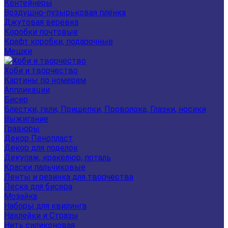
Контейнеры
Воздушно-пузырьковая плёнка
Джутовая веревка
Коробки почтовые
Крафт коробки, подарочные
Мешки
Хоби и творчество
Картины по номерам
Аппликации
Бисер
Блестки, гели, Прищепки, Проволока, Глазки, носики
Выжигание
Гравюры
Декор Пенопласт
Декор для поделок
Декупаж, кракелюр, поталь
Краски пальчиковые
Ленты и резинка для творчества
Леска для бисера
Мозайка
Наборы для квилинга
Наклейки и Стразы
Нить силиконовая