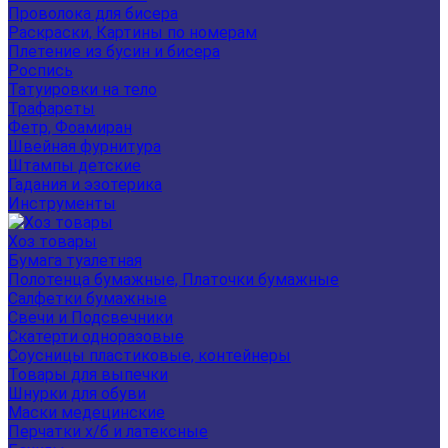
Проволока для бисера
Раскраски, Картины по номерам
Плетение из бусин и бисера
Роспись
Татуировки на тело
Трафареты
Фетр, Фоамиран
Швейная фурнитура
Штампы детские
Гадания и эзотерика
Инструменты
Хоз товары
Бумага туалетная
Полотенца бумажные, Платочки бумажные
Салфетки бумажные
Свечи и Подсвечники
Скатерти одноразовые
Соусницы пластиковые, контейнеры
Товары для выпечки
Шнурки для обуви
Маски медецинские
Перчатки х/б и латексные