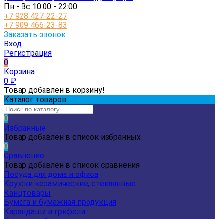
Пн - Вс 10:00 - 22:00
+7 928 427-22-27
+7 909 466-23-83
Заказать звонок
Вход
Регистрация
0
Корзина
0
₽
Товар добавлен в корзину!
Каталог товаров
0
Избранные
Товар добавлен в список избранных
0
Сравнение
Товар добавлен в список сравнения
Посуда для дома и офиса
Кружки керамические, стеклянные
Канцтовары
Бумага и бумажная продукция
Карандаши и грифели