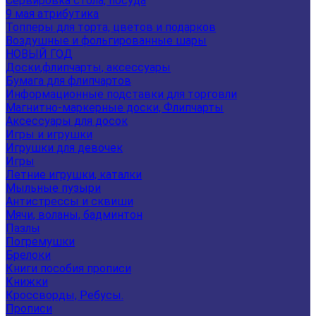
Сервировка стола, посуда
9 мая атрибутика
Топперы для торта, цветов и подарков
Воздушные и фольгированные шары
НОВЫЙ ГОД
Доски,флипчарты, аксессуары
Бумага для флипчартов
Информационные подставки для торговли
Магнитно-маркерные доски, Флипчарты
Аксессуары для досок
Игры и игрушки
Игрушки для девочек
Игры
Летние игрушки, каталки
Мыльные пузыри
Антистрессы и сквиши
Мячи, воланы, бадминтон
Пазлы
Погремушки
Брелоки
Книги пособия прописи
Книжки
Кроссворды, Ребусы.
Прописи