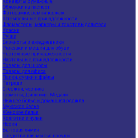
Конверты бумажные
Обложки на паспорт
Фоторамки, рамки-коллаж
Штемпельные принадлежности
Фломастеры, маркеры и текстовыделители
Краски
Ручки
Блокноты и ежедневники
Рюкзаки и мешки для обуви
Чертежные принадлежности
Настольные принадлежности
Товары для школы
Товары для офиса
Папки, сумки и файлы
Тетради
Стержни, чернила
Грамоты, Дипломы, Медали
Нижнее белье и домашняя одежда
Мужское белье
Женское белье
Колготки и чулки
Носки
Бытовая химия
Средства для мытья посуды