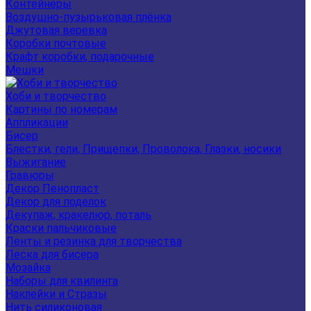
Контейнеры
Воздушно-пузырьковая плёнка
Джутовая веревка
Коробки почтовые
Крафт коробки, подарочные
Мешки
Хоби и творчество
Картины по номерам
Аппликации
Бисер
Блестки, гели, Прищепки, Проволока, Глазки, носики
Выжигание
Гравюры
Декор Пенопласт
Декор для поделок
Декупаж, кракелюр, поталь
Краски пальчиковые
Ленты и резинка для творчества
Леска для бисера
Мозайка
Наборы для квилинга
Наклейки и Стразы
Нить силиконовая