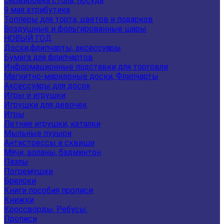
Сервировка стола, посуда
9 мая атрибутика
Топперы для торта, цветов и подарков
Воздушные и фольгированные шары
НОВЫЙ ГОД
Доски,флипчарты, аксессуары
Бумага для флипчартов
Информационные подставки для торговли
Магнитно-маркерные доски, Флипчарты
Аксессуары для досок
Игры и игрушки
Игрушки для девочек
Игры
Летние игрушки, каталки
Мыльные пузыри
Антистрессы и сквиши
Мячи, воланы, бадминтон
Пазлы
Погремушки
Брелоки
Книги пособия прописи
Книжки
Кроссворды, Ребусы.
Прописи