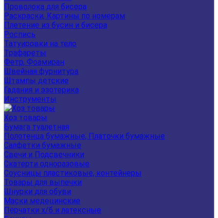
Проволока для бисера
Раскраски, Картины по номерам
Плетение из бусин и бисера
Роспись
Татуировки на тело
Трафареты
Фетр, Фоамиран
Швейная фурнитура
Штампы детские
Гадания и эзотерика
Инструменты
Хоз товары
Бумага туалетная
Полотенца бумажные, Платочки бумажные
Салфетки бумажные
Свечи и Подсвечники
Скатерти одноразовые
Соусницы пластиковые, контейнеры
Товары для выпечки
Шнурки для обуви
Маски медецинские
Перчатки х/б и латексные