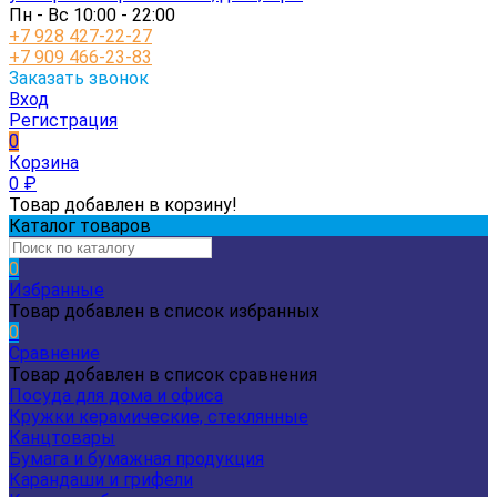
Пн - Вс 10:00 - 22:00
+7 928 427-22-27
+7 909 466-23-83
Заказать звонок
Вход
Регистрация
0
Корзина
0
₽
Товар добавлен в корзину!
Каталог товаров
0
Избранные
Товар добавлен в список избранных
0
Сравнение
Товар добавлен в список сравнения
Посуда для дома и офиса
Кружки керамические, стеклянные
Канцтовары
Бумага и бумажная продукция
Карандаши и грифели