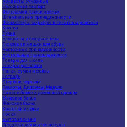
Конверты бумажные
Обложки на паспорт
Фоторамки, рамки-коллаж
Штемпельные принадлежности
Фломастеры, маркеры и текстовыделители
Краски
Ручки
Блокноты и ежедневники
Рюкзаки и мешки для обуви
Чертежные принадлежности
Настольные принадлежности
Товары для школы
Товары для офиса
Папки, сумки и файлы
Тетради
Стержни, чернила
Грамоты, Дипломы, Медали
Нижнее белье и домашняя одежда
Мужское белье
Женское белье
Колготки и чулки
Носки
Бытовая химия
Средства для мытья посуды