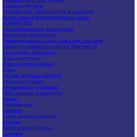
Сервировка стола, посуда
9 мая атрибутика
Топперы для торта, цветов и подарков
Воздушные и фольгированные шары
НОВЫЙ ГОД
Доски,флипчарты, аксессуары
Бумага для флипчартов
Информационные подставки для торговли
Магнитно-маркерные доски, Флипчарты
Аксессуары для досок
Игры и игрушки
Игрушки для девочек
Игры
Летние игрушки, каталки
Мыльные пузыри
Антистрессы и сквиши
Мячи, воланы, бадминтон
Пазлы
Погремушки
Брелоки
Книги пособия прописи
Книжки
Кроссворды, Ребусы.
Прописи