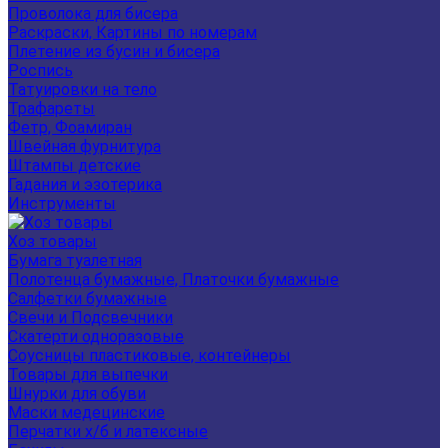
Проволока для бисера
Раскраски, Картины по номерам
Плетение из бусин и бисера
Роспись
Татуировки на тело
Трафареты
Фетр, Фоамиран
Швейная фурнитура
Штампы детские
Гадания и эзотерика
Инструменты
Хоз товары
Бумага туалетная
Полотенца бумажные, Платочки бумажные
Салфетки бумажные
Свечи и Подсвечники
Скатерти одноразовые
Соусницы пластиковые, контейнеры
Товары для выпечки
Шнурки для обуви
Маски медецинские
Перчатки х/б и латексные