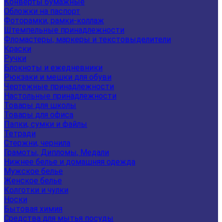
Конверты бумажные
Обложки на паспорт
Фоторамки, рамки-коллаж
Штемпельные принадлежности
Фломастеры, маркеры и текстовыделители
Краски
Ручки
Блокноты и ежедневники
Рюкзаки и мешки для обуви
Чертежные принадлежности
Настольные принадлежности
Товары для школы
Товары для офиса
Папки, сумки и файлы
Тетради
Стержни, чернила
Грамоты, Дипломы, Медали
Нижнее белье и домашняя одежда
Мужское белье
Женское белье
Колготки и чулки
Носки
Бытовая химия
Средства для мытья посуды