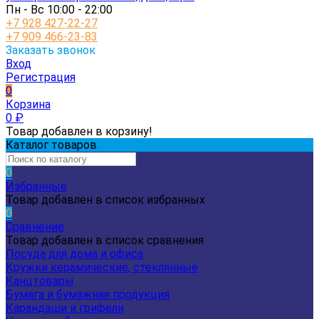
Пн - Вс 10:00 - 22:00
+7 928 427-22-27
+7 909 466-23-83
Заказать звонок
Вход
Регистрация
0
Корзина
0
₽
Товар добавлен в корзину!
Каталог товаров
0
Избранные
Товар добавлен в список избранных
0
Сравнение
Товар добавлен в список сравнения
Посуда для дома и офиса
Кружки керамические, стеклянные
Канцтовары
Бумага и бумажная продукция
Карандаши и грифели