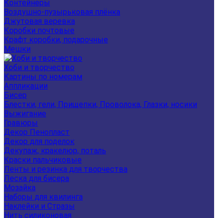
Контейнеры
Воздушно-пузырьковая плёнка
Джутовая веревка
Коробки почтовые
Крафт коробки, подарочные
Мешки
Хоби и творчество
Картины по номерам
Аппликации
Бисер
Блестки, гели, Прищепки, Проволока, Глазки, носики
Выжигание
Гравюры
Декор Пенопласт
Декор для поделок
Декупаж, кракелюр, поталь
Краски пальчиковые
Ленты и резинка для творчества
Леска для бисера
Мозайка
Наборы для квилинга
Наклейки и Стразы
Нить силиконовая