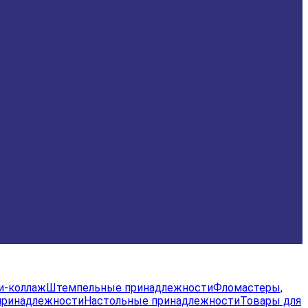
и-коллаж
Штемпельные принадлежности
Фломастеры,
принадлежности
Настольные принадлежности
Товары для