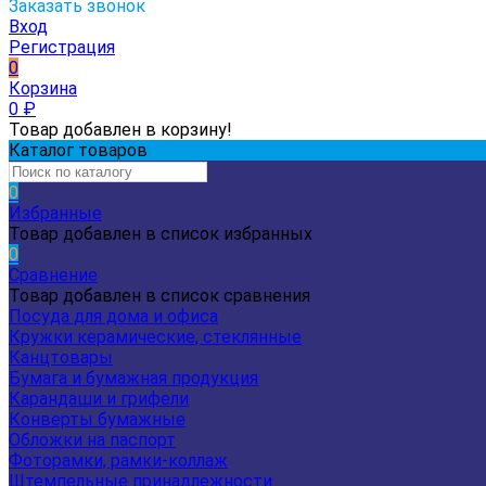
Заказать звонок
Вход
Регистрация
0
Корзина
0
₽
Товар добавлен в корзину!
Каталог товаров
0
Избранные
Товар добавлен в список избранных
0
Сравнение
Товар добавлен в список сравнения
Посуда для дома и офиса
Кружки керамические, стеклянные
Канцтовары
Бумага и бумажная продукция
Карандаши и грифели
Конверты бумажные
Обложки на паспорт
Фоторамки, рамки-коллаж
Штемпельные принадлежности