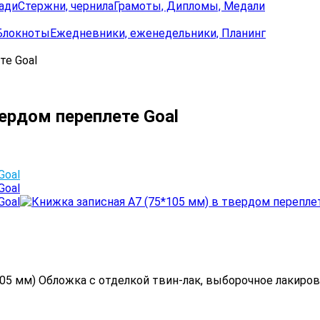
ади
Стержни, чернила
Грамоты, Дипломы, Медали
Блокноты
Ежедневники, еженедельники, Планинг
те Goal
ердом переплете Goal
105 мм) Обложка с отделкой твин-лак, выборочное лакиро