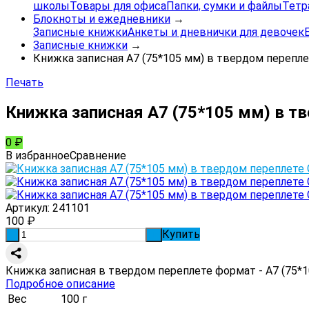
школы
Товары для офиса
Папки, сумки и файлы
Тетр
Блокноты и ежедневники
→
Записные книжки
Анкеты и дневнички для девочек
Записные книжки
→
Книжка записная А7 (75*105 мм) в твердом перепле
Печать
Книжка записная А7 (75*105 мм) в тв
0
₽
В избранное
Сравнение
Артикул:
241101
100
₽
Купить
-
+
Книжка записная в твердом переплете формат - А7 (75*
Подробное описание
Вес
100 г