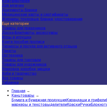
Кожгалантерея
Для мужчин
Документы бланки
Медицинские карты и сертификаты
Журналы, трудовые, бланки, удостоверения
Еще категории
Товары для праздников
Доски,флипчарты, аксессуары
Игры и игрушки
Книги пособия прописи
Термосы и посуда для активного отдыха
Пакеты
Оргтехника
Товары для торговли
Товары для художников
Упаковка, коробки, мешки
Хоби и творчество
Хоз товары
Таблички
Главная
→
Канцтовары
→
Бумага и бумажная продукция
Карандаши и грифели
маркеры и текстовыделители
Краски
Ручки
Блокнот