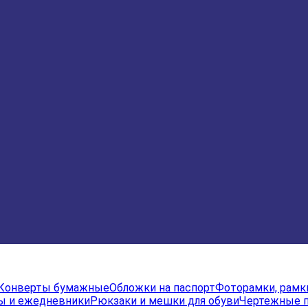
Конверты бумажные
Обложки на паспорт
Фоторамки, рамк
ы и ежедневники
Рюкзаки и мешки для обуви
Чертежные 