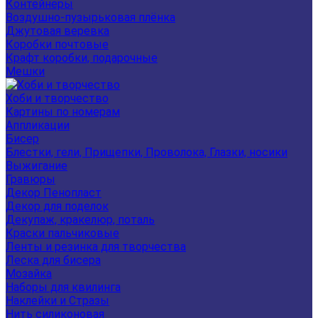
Контейнеры
Воздушно-пузырьковая плёнка
Джутовая веревка
Коробки почтовые
Крафт коробки, подарочные
Мешки
Хоби и творчество
Картины по номерам
Аппликации
Бисер
Блестки, гели, Прищепки, Проволока, Глазки, носики
Выжигание
Гравюры
Декор Пенопласт
Декор для поделок
Декупаж, кракелюр, поталь
Краски пальчиковые
Ленты и резинка для творчества
Леска для бисера
Мозайка
Наборы для квилинга
Наклейки и Стразы
Нить силиконовая