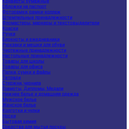
Конверты бумажные
Обложки на паспорт
Фоторамки, рамки-коллаж
Штемпельные принадлежности
Фломастеры, маркеры и текстовыделители
Краски
Ручки
Блокноты и ежедневники
Рюкзаки и мешки для обуви
Чертежные принадлежности
Настольные принадлежности
Товары для школы
Товары для офиса
Папки, сумки и файлы
Тетради
Стержни, чернила
Грамоты, Дипломы, Медали
Нижнее белье и домашняя одежда
Мужское белье
Женское белье
Колготки и чулки
Носки
Бытовая химия
Средства для мытья посуды