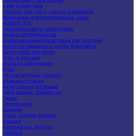
Сервировка стола, посуда
9 мая атрибутика
Топперы для торта, цветов и подарков
Воздушные и фольгированные шары
НОВЫЙ ГОД
Доски,флипчарты, аксессуары
Бумага для флипчартов
Информационные подставки для торговли
Магнитно-маркерные доски, Флипчарты
Аксессуары для досок
Игры и игрушки
Игрушки для девочек
Игры
Летние игрушки, каталки
Мыльные пузыри
Антистрессы и сквиши
Мячи, воланы, бадминтон
Пазлы
Погремушки
Брелоки
Книги пособия прописи
Книжки
Кроссворды, Ребусы.
Прописи