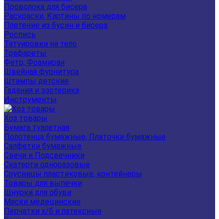
Проволока для бисера
Раскраски, Картины по номерам
Плетение из бусин и бисера
Роспись
Татуировки на тело
Трафареты
Фетр, Фоамиран
Швейная фурнитура
Штампы детские
Гадания и эзотерика
Инструменты
Хоз товары
Бумага туалетная
Полотенца бумажные, Платочки бумажные
Салфетки бумажные
Свечи и Подсвечники
Скатерти одноразовые
Соусницы пластиковые, контейнеры
Товары для выпечки
Шнурки для обуви
Маски медецинские
Перчатки х/б и латексные