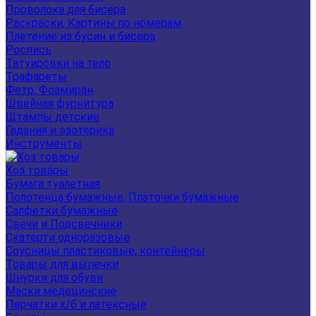
Проволока для бисера
Раскраски, Картины по номерам
Плетение из бусин и бисера
Роспись
Татуировки на тело
Трафареты
Фетр, Фоамиран
Швейная фурнитура
Штампы детские
Гадания и эзотерика
Инструменты
Хоз товары
Бумага туалетная
Полотенца бумажные, Платочки бумажные
Салфетки бумажные
Свечи и Подсвечники
Скатерти одноразовые
Соусницы пластиковые, контейнеры
Товары для выпечки
Шнурки для обуви
Маски медецинские
Перчатки х/б и латексные