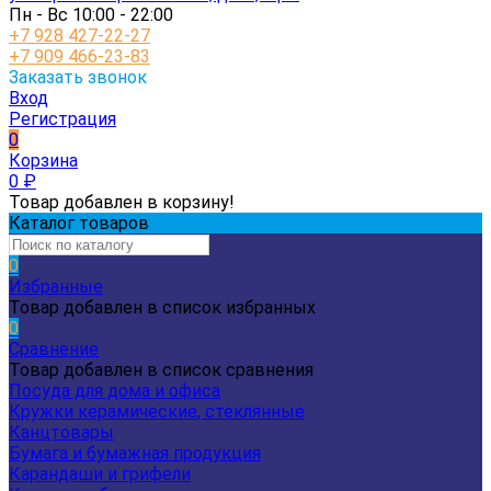
Пн - Вс 10:00 - 22:00
+7 928 427-22-27
+7 909 466-23-83
Заказать звонок
Вход
Регистрация
0
Корзина
0
₽
Товар добавлен в корзину!
Каталог товаров
0
Избранные
Товар добавлен в список избранных
0
Сравнение
Товар добавлен в список сравнения
Посуда для дома и офиса
Кружки керамические, стеклянные
Канцтовары
Бумага и бумажная продукция
Карандаши и грифели