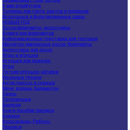
Сервировка стола, посуда
9 мая атрибутика
Топперы для торта, цветов и подарков
Воздушные и фольгированные шары
НОВЫЙ ГОД
Доски,флипчарты, аксессуары
Бумага для флипчартов
Информационные подставки для торговли
Магнитно-маркерные доски, Флипчарты
Аксессуары для досок
Игры и игрушки
Игрушки для девочек
Игры
Летние игрушки, каталки
Мыльные пузыри
Антистрессы и сквиши
Мячи, воланы, бадминтон
Пазлы
Погремушки
Брелоки
Книги пособия прописи
Книжки
Кроссворды, Ребусы.
Прописи