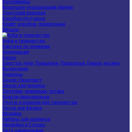
Контейнеры
Воздушно-пузырьковая плёнка
Джутовая веревка
Коробки почтовые
Крафт коробки, подарочные
Мешки
Хоби и творчество
Картины по номерам
Аппликации
Бисер
Блестки, гели, Прищепки, Проволока, Глазки, носики
Выжигание
Гравюры
Декор Пенопласт
Декор для поделок
Декупаж, кракелюр, поталь
Краски пальчиковые
Ленты и резинка для творчества
Леска для бисера
Мозайка
Наборы для квилинга
Наклейки и Стразы
Нить силиконовая