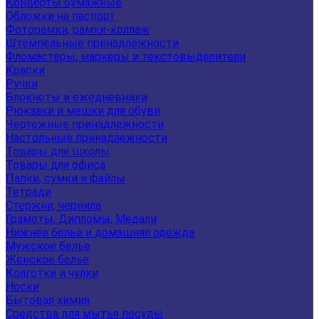
Конверты бумажные
Обложки на паспорт
Фоторамки, рамки-коллаж
Штемпельные принадлежности
Фломастеры, маркеры и текстовыделители
Краски
Ручки
Блокноты и ежедневники
Рюкзаки и мешки для обуви
Чертежные принадлежности
Настольные принадлежности
Товары для школы
Товары для офиса
Папки, сумки и файлы
Тетради
Стержни, чернила
Грамоты, Дипломы, Медали
Нижнее белье и домашняя одежда
Мужское белье
Женское белье
Колготки и чулки
Носки
Бытовая химия
Средства для мытья посуды