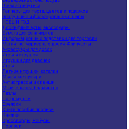
Сервировка стола, посуда
9 мая атрибутика
Топперы для торта, цветов и подарков
Воздушные и фольгированные шары
НОВЫЙ ГОД
Доски,флипчарты, аксессуары
Бумага для флипчартов
Информационные подставки для торговли
Магнитно-маркерные доски, Флипчарты
Аксессуары для досок
Игры и игрушки
Игрушки для девочек
Игры
Летние игрушки, каталки
Мыльные пузыри
Антистрессы и сквиши
Мячи, воланы, бадминтон
Пазлы
Погремушки
Брелоки
Книги пособия прописи
Книжки
Кроссворды, Ребусы.
Прописи