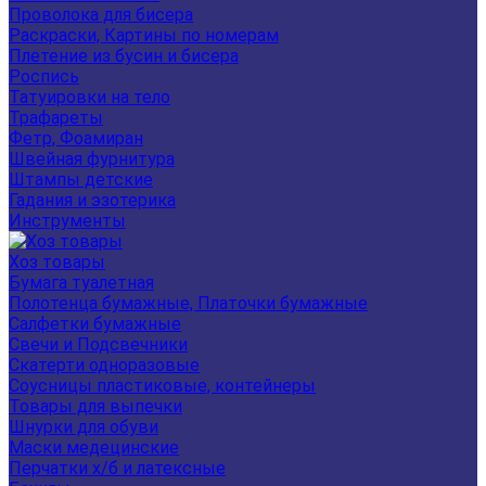
Проволока для бисера
Раскраски, Картины по номерам
Плетение из бусин и бисера
Роспись
Татуировки на тело
Трафареты
Фетр, Фоамиран
Швейная фурнитура
Штампы детские
Гадания и эзотерика
Инструменты
Хоз товары
Бумага туалетная
Полотенца бумажные, Платочки бумажные
Салфетки бумажные
Свечи и Подсвечники
Скатерти одноразовые
Соусницы пластиковые, контейнеры
Товары для выпечки
Шнурки для обуви
Маски медецинские
Перчатки х/б и латексные