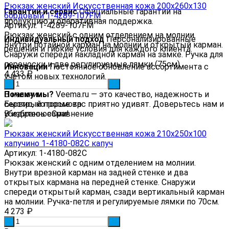
Рюкзак женский Искусственная кожа 200x260x130
Гарантии и сервис
Официальные гарантии на
бордовый 1-4289-107FM
продукцию и оперативная поддержка.
Артикул: 1-4289-107FM
Рюкзак женский с одним отделением на молнии.
Индивидуальный подход
Персонализированные
Внутри потайной карман на молнии и открытый карман.
решения и гибкие условия для каждого клиента.
Снаружи спереди накладной карман на замке. Ручка для
переноски и две регулируемые лямки (75см).
Инновации
Постоянное обновление ассортимента с
4 433
₽
учетом новых технологий.
-
+
Почему мы?
В наличии
Veema.ru — это качество, надежность и
сервис, которые вас приятно удивят. Доверьтесь нам и
Быстрый просмотр
убедитесь сами!
В избранное
Сравнение
Рюкзак женский Искусственная кожа 210x250x100
капучино 1-4180-082С капуч
Артикул: 1-4180-082С
Рюкзак женский с одним отделением на молнии.
Внутри врезной карман на задней стенке и два
открытых кармана на передней стенке. Снаружи
спереди открытый карман, сзади вертикальный карман
на молнии. Ручка-петля и регулируемые лямки по 70см.
4 273
₽
-
+