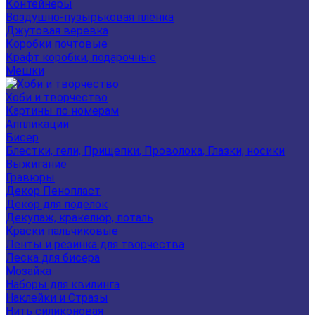
Контейнеры
Воздушно-пузырьковая плёнка
Джутовая веревка
Коробки почтовые
Крафт коробки, подарочные
Мешки
Хоби и творчество
Картины по номерам
Аппликации
Бисер
Блестки, гели, Прищепки, Проволока, Глазки, носики
Выжигание
Гравюры
Декор Пенопласт
Декор для поделок
Декупаж, кракелюр, поталь
Краски пальчиковые
Ленты и резинка для творчества
Леска для бисера
Мозайка
Наборы для квилинга
Наклейки и Стразы
Нить силиконовая