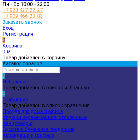
Пн - Вс 10:00 - 22:00
+7 928 427-22-27
+7 909 466-23-83
Заказать звонок
Вход
Регистрация
0
Корзина
0
₽
Товар добавлен в корзину!
Каталог товаров
0
Избранные
Товар добавлен в список избранных
0
Сравнение
Товар добавлен в список сравнения
Посуда для дома и офиса
Кружки керамические, стеклянные
Канцтовары
Бумага и бумажная продукция
Карандаши и грифели