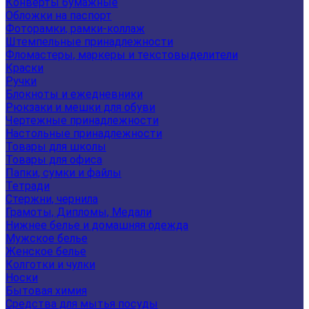
Конверты бумажные
Обложки на паспорт
Фоторамки, рамки-коллаж
Штемпельные принадлежности
Фломастеры, маркеры и текстовыделители
Краски
Ручки
Блокноты и ежедневники
Рюкзаки и мешки для обуви
Чертежные принадлежности
Настольные принадлежности
Товары для школы
Товары для офиса
Папки, сумки и файлы
Тетради
Стержни, чернила
Грамоты, Дипломы, Медали
Нижнее белье и домашняя одежда
Мужское белье
Женское белье
Колготки и чулки
Носки
Бытовая химия
Средства для мытья посуды