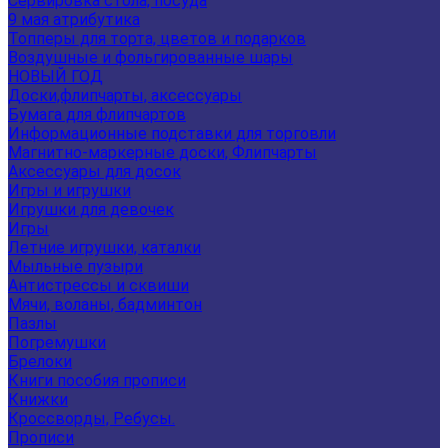
Сервировка стола, посуда
9 мая атрибутика
Топперы для торта, цветов и подарков
Воздушные и фольгированные шары
НОВЫЙ ГОД
Доски,флипчарты, аксессуары
Бумага для флипчартов
Информационные подставки для торговли
Магнитно-маркерные доски, Флипчарты
Аксессуары для досок
Игры и игрушки
Игрушки для девочек
Игры
Летние игрушки, каталки
Мыльные пузыри
Антистрессы и сквиши
Мячи, воланы, бадминтон
Пазлы
Погремушки
Брелоки
Книги пособия прописи
Книжки
Кроссворды, Ребусы.
Прописи