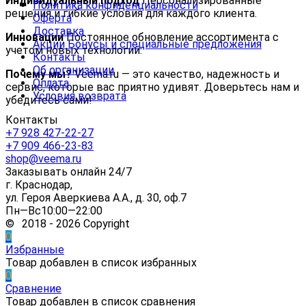
Индивидуальный подход
Персонализированные
Политика конфиденциальности
решения и гибкие условия для каждого клиента.
Оферта
Доставка
Инновации
Постоянное обновление ассортимента с
Акции Бонусы и специальные предложения
учетом новых технологий.
Контакты
Об организации
Почему мы?
Veema.ru — это качество, надежность и
Оплата
сервис, которые вас приятно удивят. Доверьтесь нам и
Условия возврата
убедитесь сами!
Контакты
+7 928 427-22-27
+7 909 466-23-83
shop@veema.ru
Заказывать онлайн 24/7
г. Краснодар,
ул. Героя Аверкиева А.А., д. 30, оф.7
Пн—Вс10:00—22:00
© 2018 - 2026 Copyright
0
Избранные
Товар добавлен в список избранных
0
Сравнение
Товар добавлен в список сравнения