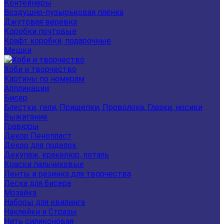
Контейнеры
Воздушно-пузырьковая плёнка
Джутовая веревка
Коробки почтовые
Крафт коробки, подарочные
Мешки
Хоби и творчество
Картины по номерам
Аппликации
Бисер
Блестки, гели, Прищепки, Проволока, Глазки, носики
Выжигание
Гравюры
Декор Пенопласт
Декор для поделок
Декупаж, кракелюр, поталь
Краски пальчиковые
Ленты и резинка для творчества
Леска для бисера
Мозайка
Наборы для квилинга
Наклейки и Стразы
Нить силиконовая