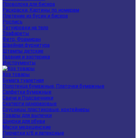
Проволока для бисера
Раскраски, Картины по номерам
Плетение из бусин и бисера
Роспись
Татуировки на тело
Трафареты
Фетр, Фоамиран
Швейная фурнитура
Штампы детские
Гадания и эзотерика
Инструменты
Хоз товары
Бумага туалетная
Полотенца бумажные, Платочки бумажные
Салфетки бумажные
Свечи и Подсвечники
Скатерти одноразовые
Соусницы пластиковые, контейнеры
Товары для выпечки
Шнурки для обуви
Маски медецинские
Перчатки х/б и латексные