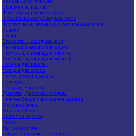
Конверты бумажные
Обложки на паспорт
Фоторамки, рамки-коллаж
Штемпельные принадлежности
Фломастеры, маркеры и текстовыделители
Краски
Ручки
Блокноты и ежедневники
Рюкзаки и мешки для обуви
Чертежные принадлежности
Настольные принадлежности
Товары для школы
Товары для офиса
Папки, сумки и файлы
Тетради
Стержни, чернила
Грамоты, Дипломы, Медали
Нижнее белье и домашняя одежда
Мужское белье
Женское белье
Колготки и чулки
Носки
Бытовая химия
Средства для мытья посуды