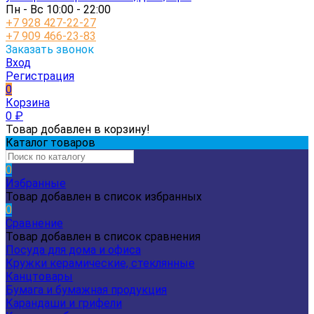
Пн - Вс 10:00 - 22:00
+7 928 427-22-27
+7 909 466-23-83
Заказать звонок
Вход
Регистрация
0
Корзина
0
₽
Товар добавлен в корзину!
Каталог товаров
0
Избранные
Товар добавлен в список избранных
0
Сравнение
Товар добавлен в список сравнения
Посуда для дома и офиса
Кружки керамические, стеклянные
Канцтовары
Бумага и бумажная продукция
Карандаши и грифели