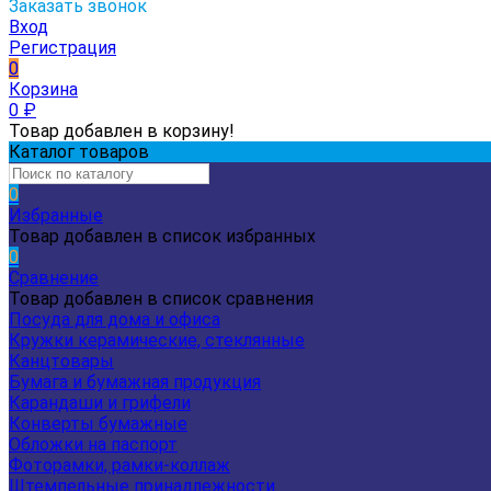
Заказать звонок
Вход
Регистрация
0
Корзина
0
₽
Товар добавлен в корзину!
Каталог товаров
0
Избранные
Товар добавлен в список избранных
0
Сравнение
Товар добавлен в список сравнения
Посуда для дома и офиса
Кружки керамические, стеклянные
Канцтовары
Бумага и бумажная продукция
Карандаши и грифели
Конверты бумажные
Обложки на паспорт
Фоторамки, рамки-коллаж
Штемпельные принадлежности