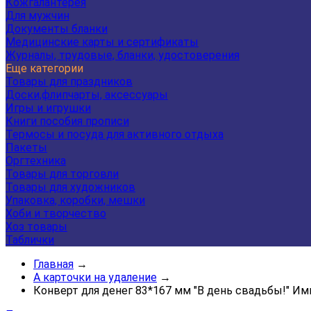
Кожгалантерея
Для мужчин
Документы бланки
Медицинские карты и сертификаты
Журналы, трудовые, бланки, удостоверения
Еще категории
Товары для праздников
Доски,флипчарты, аксессуары
Игры и игрушки
Книги пособия прописи
Термосы и посуда для активного отдыха
Пакеты
Оргтехника
Товары для торговли
Товары для художников
Упаковка, коробки, мешки
Хоби и творчество
Хоз товары
Таблички
Главная
→
А карточки на удаление
→
Конверт для денег 83*167 мм "В день свадьбы!" Им