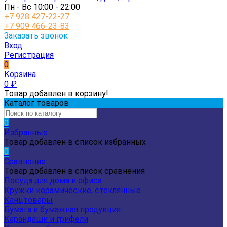
Пн - Вс 10:00 - 22:00
+7 928 427-22-27
+7 909 466-23-83
Заказать звонок
Вход
Регистрация
0
Корзина
0
₽
Товар добавлен в корзину!
Каталог товаров
0
Избранные
Товар добавлен в список избранных
0
Сравнение
Товар добавлен в список сравнения
Посуда для дома и офиса
Кружки керамические, стеклянные
Канцтовары
Бумага и бумажная продукция
Карандаши и грифели