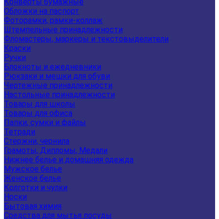
Конверты бумажные
Обложки на паспорт
Фоторамки, рамки-коллаж
Штемпельные принадлежности
Фломастеры, маркеры и текстовыделители
Краски
Ручки
Блокноты и ежедневники
Рюкзаки и мешки для обуви
Чертежные принадлежности
Настольные принадлежности
Товары для школы
Товары для офиса
Папки, сумки и файлы
Тетради
Стержни, чернила
Грамоты, Дипломы, Медали
Нижнее белье и домашняя одежда
Мужское белье
Женское белье
Колготки и чулки
Носки
Бытовая химия
Средства для мытья посуды