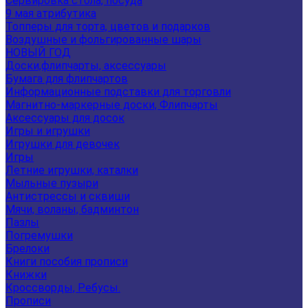
Сервировка стола, посуда
9 мая атрибутика
Топперы для торта, цветов и подарков
Воздушные и фольгированные шары
НОВЫЙ ГОД
Доски,флипчарты, аксессуары
Бумага для флипчартов
Информационные подставки для торговли
Магнитно-маркерные доски, Флипчарты
Аксессуары для досок
Игры и игрушки
Игрушки для девочек
Игры
Летние игрушки, каталки
Мыльные пузыри
Антистрессы и сквиши
Мячи, воланы, бадминтон
Пазлы
Погремушки
Брелоки
Книги пособия прописи
Книжки
Кроссворды, Ребусы.
Прописи