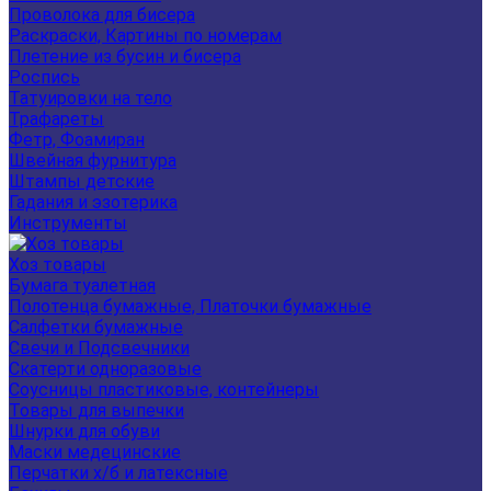
Проволока для бисера
Раскраски, Картины по номерам
Плетение из бусин и бисера
Роспись
Татуировки на тело
Трафареты
Фетр, Фоамиран
Швейная фурнитура
Штампы детские
Гадания и эзотерика
Инструменты
Хоз товары
Бумага туалетная
Полотенца бумажные, Платочки бумажные
Салфетки бумажные
Свечи и Подсвечники
Скатерти одноразовые
Соусницы пластиковые, контейнеры
Товары для выпечки
Шнурки для обуви
Маски медецинские
Перчатки х/б и латексные