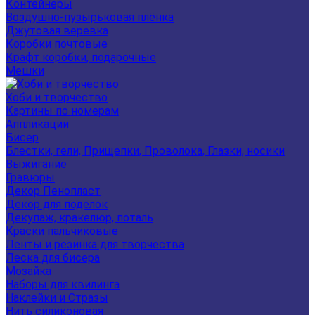
Контейнеры
Воздушно-пузырьковая плёнка
Джутовая веревка
Коробки почтовые
Крафт коробки, подарочные
Мешки
Хоби и творчество
Картины по номерам
Аппликации
Бисер
Блестки, гели, Прищепки, Проволока, Глазки, носики
Выжигание
Гравюры
Декор Пенопласт
Декор для поделок
Декупаж, кракелюр, поталь
Краски пальчиковые
Ленты и резинка для творчества
Леска для бисера
Мозайка
Наборы для квилинга
Наклейки и Стразы
Нить силиконовая